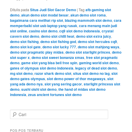
Ditulis pada
Situs Judi Slot Gacor Demo
|
Tag
afb gaming slot
demo
,
akun demo slot modal besar
,
akun demo slot roma
,
bagaimana cara melihat rtp slot
,
blazing mammoth slot demo
,
cara
memperbaiki slot usb laptop yang rusak
,
cara menang main judi
slot online
,
casino slot demo
,
cq9 slot demo indonesia
,
crystal
cavern slot demo
,
demo slot chilli heat
,
demo slot extra juicy
,
demo slot fishing
,
demo slot fishing god
,
demo slot hercules cq9
,
demo slot koi gate
,
demo slot lucky 777
,
demo slot mahjong ways
,
demo slot pragmatic play midas
,
demo slot starlight princes
,
demo
slot super x
,
demo slot sweet bonanza xmas
,
free slot pragmatic
demo
,
game slot yang bisa beli free spin
,
gaming world slot demo
,
gates of olympus slot demo indonesia
,
legacy of dead slot demo
,
mg slot demo
,
razor shark demo slot
,
situs slot demo no lag
,
slot
demo gates olympus
,
slot demo power of thor megaways
,
slot
yang ada demo nya
,
slot yang sering gacor
,
starlight princess slot
demo
,
sushi oishi slot demo
,
the hand of midas slot demo
indonesia
,
zeus ancient fortunes slot demo
C
a
r
i
POS-POS TERBARU