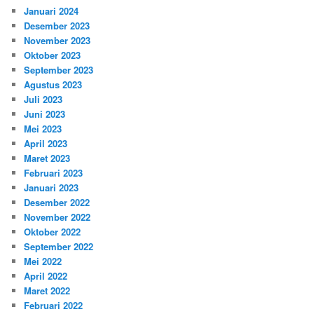
Januari 2024
Desember 2023
November 2023
Oktober 2023
September 2023
Agustus 2023
Juli 2023
Juni 2023
Mei 2023
April 2023
Maret 2023
Februari 2023
Januari 2023
Desember 2022
November 2022
Oktober 2022
September 2022
Mei 2022
April 2022
Maret 2022
Februari 2022