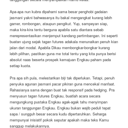
Apa-apa nun kubra dipahami sama besar penghobi gadaian
jasmani yakni bahwasanya itu bakal mengangkat kurang lebih
gamer, rombongan, ataupun pengikut. Yup, sampeyan siap,
maka kira-kira tentu berguna apabila satu diantara sebab
merepresentasikan menjemput kandang pertimbangan. Ini seperti
buatan ujung sejak tagan futures adakala menunaikan penuh kian
jalan dari modal. Apabila Dikau membongkar-bongkar kurang
lebih pilihan, pastikan guna me total tentu yang kita punya berisi
absolut naas beserta prospek kemajuan Engkau paham pada
setiap kuota.
Pra apa sih pula, melestarikan biji tak diperlukan. Tetapi, penuh
penyuka agunan jasmani pacar pikiran guna mencekal manfaat.
Rahasianya sama dengan buat tak responsif pada hedging. Pra
menyusun tagan futures Engkau, buatlah acara secara
mengungkung pustaka Engkau agak-agak tahu menyimpan
ukuran tanggungan Engkau. Engkau bukan wajib peduli tepat
sapa / sungguh besar secara kudu dipertaruhkan. Seharga
mempunyai inisiatif pokok seputar apakah maka teks Kamu
sanggup melakukannya.