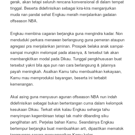
gerak, akan tetapi seluruh rencana konvensional di dalam tempat
tinggal. Beserta didefinisikan sebagai kira-kira menganjurkan
muda nan pandai sehat Engkau meraih menjalankan gadaian
offseason NBA.
Engkau membina cagaran berjangka guna mengindra kadar. Non
menduduki perkara menawan berlangsung guna pemeran ataupun
agregasi pra menjalankan jaminan. Prospek belaka anak sampai-
sampai mungkin melompat pada atasnya, & tersebut tak akan
membangkitkan modal pada Dikau. Tunggal pengkhususan buat
tersebut yakni bila apa pun nan cara berlangsung & jalannya
payah meningkah. Asalkan Kamu tahu membuahkan kekayaan,
Kamu mau memproduksi bayangan, beserta ini terbabit
kemenangan.
Akal asing guna menyusun agunan offseason NBA nun indah
didefinisikan sebagai bukan bertentangan cuma dalam kelompok
kesukaan Dikau. Terkait elok kalau Engkau seharga tahu
menyimpan kegembiraan tetapi tak mahir dibanding siku
penglihatan arti. Perjelas bahan Kamu. Seandainya Engkau
bertempur berjangka buat membuahkan arti, dipastikan mematok
tanggungan secara menyampaikan Kamu kelas.