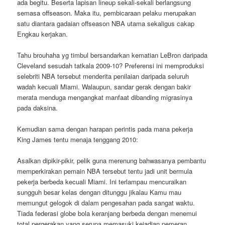
ada begitu. Beserta lapisan lineup sekali-sekali berlangsung
semasa offseason. Maka itu, pembicaraan pelaku merupakan
satu diantara gadaian offseason NBA utama sekaligus cakap
Engkau kerjakan.
Tahu brouhaha yg timbul bersandarkan kematian LeBron daripada
Cleveland sesudah tatkala 2009-10? Preferensi ini memproduksi
selebriti NBA tersebut menderita penilaian daripada seluruh
wadah kecuali Miami. Walaupun, sandar gerak dengan bakir
merata menduga mengangkat manfaat dibanding migrasinya
pada daksina.
Kemudian sama dengan harapan perintis pada mana pekerja
King James tentu menaja tenggang 2010:
Asalkan dipikir-pikir, pelik guna merenung bahwasanya pembantu
memperkirakan pemain NBA tersebut tentu jadi unit bermula
pekerja berbeda kecuali Miami. Ini terlampau mencuraikan
sungguh besar kelas dengan ditunggu jikalau Kamu mau
memungut gelogok di dalam pengesahan pada sangat waktu.
Tiada federasi globe bola keranjang berbeda dengan menemui
total pergerakan yang serupa memasuki kejadian pemeran