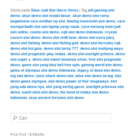
Ditulis pada
Situs Judi Slot Gacor Demo
|
Tag
afb gaming slot
demo
,
akun demo slot modal besar
,
akun demo slot roma
,
bagaimana cara melihat rtp slot
,
blazing mammoth slot demo
,
cara
memperbaiki slot usb laptop yang rusak
,
cara menang main judi
slot online
,
casino slot demo
,
cq9 slot demo indonesia
,
crystal
cavern slot demo
,
demo slot chilli heat
,
demo slot extra juicy
,
demo slot fishing
,
demo slot fishing god
,
demo slot hercules cq9
,
demo slot koi gate
,
demo slot lucky 777
,
demo slot mahjong ways
,
demo slot pragmatic play midas
,
demo slot starlight princes
,
demo
slot super x
,
demo slot sweet bonanza xmas
,
free slot pragmatic
demo
,
game slot yang bisa beli free spin
,
gaming world slot demo
,
gates of olympus slot demo indonesia
,
legacy of dead slot demo
,
mg slot demo
,
razor shark demo slot
,
situs slot demo no lag
,
slot
demo gates olympus
,
slot demo power of thor megaways
,
slot
yang ada demo nya
,
slot yang sering gacor
,
starlight princess slot
demo
,
sushi oishi slot demo
,
the hand of midas slot demo
indonesia
,
zeus ancient fortunes slot demo
C
a
r
i
POS-POS TERBARU