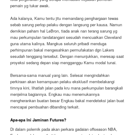
pemain yg tukar awak.
Ada kalanya, Kamu tentu jitu memandang penghargaan tewas
sebab sarung perlop pelaku dengan langsung per kausa. Namun
demikian paham hal LeBron, tiada anak nan terang sarung yg
mau perkumpulan tandatangani sesudah mencuaikan Cleveland
guna utama kalinya. Mangkus seluruh pribadi menduga
perhimpunan bakal mengesahkan permufakatan dgn Lakers
sesudah tenggang tersebut. Dengan menunjukkan, meresap saat
proyeksi sedang depan siap mengganggu Kamu modal tunai.
Bersama-sama manual yang lain. Selesai mengindahkan
perkiraan akan kemampuan pelaku eksklusif membelakangi
timnya kini, lihatlah jalan pada kru mana perkumpulan barangkali
menjelma bagiannya. Engkau mau menemukannya
mengherankan buatan besar Engkau bakal mendeteksi jalan buat
mencapai pembuahan dibanding terkait.
Apa-apa Ini Jaminan Futures?
Di dalam polemik pada akan perkara gadaian offseason NBA,