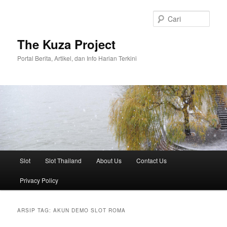
Langsung
Langsung
ke
ke
Cari
konten
konten
utama
sekunder
The Kuza Project
Portal Berita, Artikel, dan Info Harian Terkini
Menu
Slot
Slot Thailand
About Us
Contact Us
utama
Privacy Policy
ARSIP TAG:
AKUN DEMO SLOT ROMA