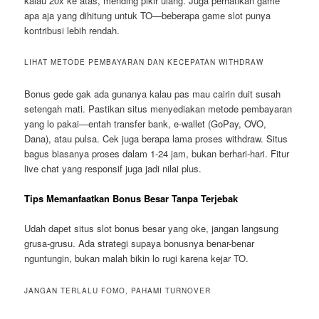
kalau 20x ke atas, mending pikir ulang. Juga perhatikan game
apa aja yang dihitung untuk TO—beberapa game slot punya
kontribusi lebih rendah.
LIHAT METODE PEMBAYARAN DAN KECEPATAN WITHDRAW
Bonus gede gak ada gunanya kalau pas mau cairin duit susah
setengah mati. Pastikan situs menyediakan metode pembayaran
yang lo pakai—entah transfer bank, e-wallet (GoPay, OVO,
Dana), atau pulsa. Cek juga berapa lama proses withdraw. Situs
bagus biasanya proses dalam 1-24 jam, bukan berhari-hari. Fitur
live chat yang responsif juga jadi nilai plus.
Tips Memanfaatkan Bonus Besar Tanpa Terjebak
Udah dapet situs slot bonus besar yang oke, jangan langsung
grusa-grusu. Ada strategi supaya bonusnya benar-benar
nguntungin, bukan malah bikin lo rugi karena kejar TO.
JANGAN TERLALU FOMO, PAHAMI TURNOVER