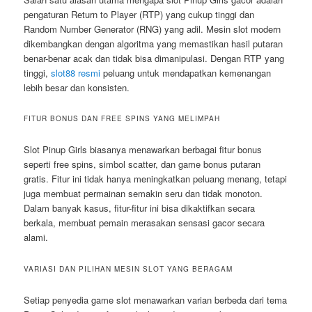
pengaturan Return to Player (RTP) yang cukup tinggi dan
Random Number Generator (RNG) yang adil. Mesin slot modern
dikembangkan dengan algoritma yang memastikan hasil putaran
benar-benar acak dan tidak bisa dimanipulasi. Dengan RTP yang
tinggi,
slot88 resmi
peluang untuk mendapatkan kemenangan
lebih besar dan konsisten.
FITUR BONUS DAN FREE SPINS YANG MELIMPAH
Slot Pinup Girls biasanya menawarkan berbagai fitur bonus
seperti free spins, simbol scatter, dan game bonus putaran
gratis. Fitur ini tidak hanya meningkatkan peluang menang, tetapi
juga membuat permainan semakin seru dan tidak monoton.
Dalam banyak kasus, fitur-fitur ini bisa dikaktifkan secara
berkala, membuat pemain merasakan sensasi gacor secara
alami.
VARIASI DAN PILIHAN MESIN SLOT YANG BERAGAM
Setiap penyedia game slot menawarkan varian berbeda dari tema