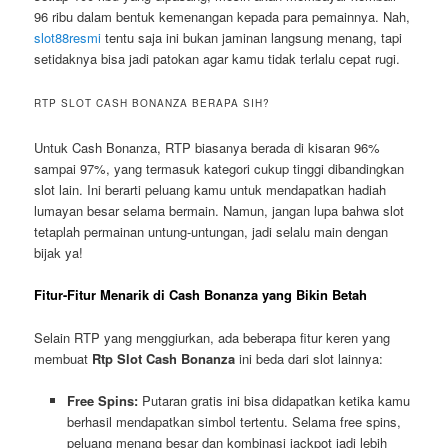
96 ribu dalam bentuk kemenangan kepada para pemainnya. Nah,
slot88resmi
tentu saja ini bukan jaminan langsung menang, tapi
setidaknya bisa jadi patokan agar kamu tidak terlalu cepat rugi.
RTP SLOT CASH BONANZA BERAPA SIH?
Untuk Cash Bonanza, RTP biasanya berada di kisaran 96%
sampai 97%, yang termasuk kategori cukup tinggi dibandingkan
slot lain. Ini berarti peluang kamu untuk mendapatkan hadiah
lumayan besar selama bermain. Namun, jangan lupa bahwa slot
tetaplah permainan untung-untungan, jadi selalu main dengan
bijak ya!
Fitur-Fitur Menarik di Cash Bonanza yang Bikin Betah
Selain RTP yang menggiurkan, ada beberapa fitur keren yang
membuat
Rtp Slot Cash Bonanza
ini beda dari slot lainnya:
Free Spins:
Putaran gratis ini bisa didapatkan ketika kamu
berhasil mendapatkan simbol tertentu. Selama free spins,
peluang menang besar dan kombinasi jackpot jadi lebih