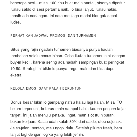
beberapa sesi—misal 100 ribu buat main santai, sisanya diparkir.
Kalau saldo di sesi pertama naik, lo bisa lanjut. Kalau habis,
masih ada cadangan. Ini cara menjaga modal biar gak cepat
ludes.
PERHATIKAN JADWAL PROMOSI DAN TURNAMEN
Situs yang rajin ngadain turnamen biasanya punya hadiah
tambahan selain bonus biasa. Coba ikutan turnamen slot dengan
buy-in kecil, karena sering ada hadiah sampingan buat peringkat
10-50. Strategi ini bikin lo punya target main dan bisa dapet
ekstra.
KELOLA EMOSI SAAT KALAH BERUNTUN
Bonus besar bikin lo gampang nafsu kalau lagi kalah. Misal TO
belum terpenuhi, lo terus main sampai habis karena pengen kejar
target. Ini jalan menuju petaka. Ingat, main slot itu hiburan,
bukan kerjaan. Kalau udah kalah 30% dari saldo, stop sejenak.
Jalan-jalan, nonton, atau ngopi dulu. Setelah pikiran fresh, baru
lanjut lagi dengan logika yang lebih jernih.