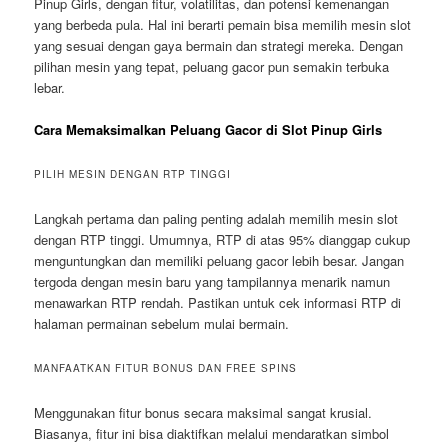
Pinup Girls, dengan fitur, volatilitas, dan potensi kemenangan
yang berbeda pula. Hal ini berarti pemain bisa memilih mesin slot
yang sesuai dengan gaya bermain dan strategi mereka. Dengan
pilihan mesin yang tepat, peluang gacor pun semakin terbuka
lebar.
Cara Memaksimalkan Peluang Gacor di Slot Pinup Girls
PILIH MESIN DENGAN RTP TINGGI
Langkah pertama dan paling penting adalah memilih mesin slot
dengan RTP tinggi. Umumnya, RTP di atas 95% dianggap cukup
menguntungkan dan memiliki peluang gacor lebih besar. Jangan
tergoda dengan mesin baru yang tampilannya menarik namun
menawarkan RTP rendah. Pastikan untuk cek informasi RTP di
halaman permainan sebelum mulai bermain.
MANFAATKAN FITUR BONUS DAN FREE SPINS
Menggunakan fitur bonus secara maksimal sangat krusial.
Biasanya, fitur ini bisa diaktifkan melalui mendaratkan simbol