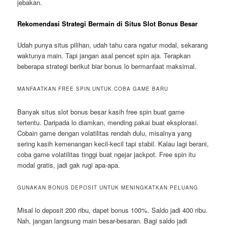
jebakan.
Rekomendasi Strategi Bermain di Situs Slot Bonus Besar
Udah punya situs pilihan, udah tahu cara ngatur modal, sekarang
waktunya main. Tapi jangan asal pencet spin aja. Terapkan
beberapa strategi berikut biar bonus lo bermanfaat maksimal.
MANFAATKAN FREE SPIN UNTUK COBA GAME BARU
Banyak situs slot bonus besar kasih free spin buat game
tertentu. Daripada lo diamkan, mending pakai buat eksplorasi.
Cobain game dengan volatilitas rendah dulu, misalnya yang
sering kasih kemenangan kecil-kecil tapi stabil. Kalau lagi berani,
coba game volatilitas tinggi buat ngejar jackpot. Free spin itu
modal gratis, jadi gak rugi apa-apa.
GUNAKAN BONUS DEPOSIT UNTUK MENINGKATKAN PELUANG
Misal lo deposit 200 ribu, dapet bonus 100%. Saldo jadi 400 ribu.
Nah, jangan langsung main besar-besaran. Bagi saldo jadi