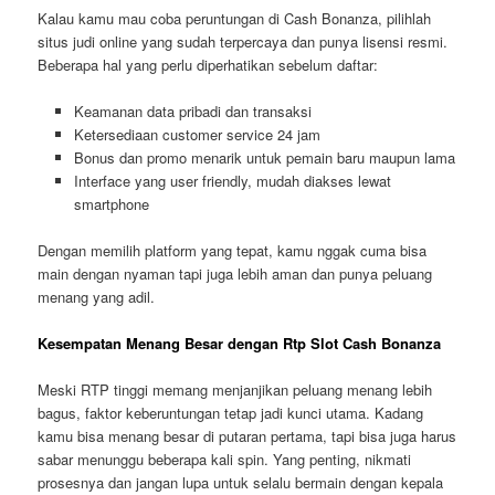
Kalau kamu mau coba peruntungan di Cash Bonanza, pilihlah
situs judi online yang sudah terpercaya dan punya lisensi resmi.
Beberapa hal yang perlu diperhatikan sebelum daftar:
Keamanan data pribadi dan transaksi
Ketersediaan customer service 24 jam
Bonus dan promo menarik untuk pemain baru maupun lama
Interface yang user friendly, mudah diakses lewat
smartphone
Dengan memilih platform yang tepat, kamu nggak cuma bisa
main dengan nyaman tapi juga lebih aman dan punya peluang
menang yang adil.
Kesempatan Menang Besar dengan Rtp Slot Cash Bonanza
Meski RTP tinggi memang menjanjikan peluang menang lebih
bagus, faktor keberuntungan tetap jadi kunci utama. Kadang
kamu bisa menang besar di putaran pertama, tapi bisa juga harus
sabar menunggu beberapa kali spin. Yang penting, nikmati
prosesnya dan jangan lupa untuk selalu bermain dengan kepala