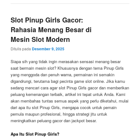
Slot Pinup Girls Gacor:
Rahasia Menang Besar di
Mesin Slot Modern
Ditulis pada
Desember 9, 2025
Siapa sih yang tidak ingin merasakan sensasi menang besar
saat bermain mesin slot? Khususnya dengan tema Pinup Girls
yang menggoda dan penuh warna, permainan ini semakin
digandrungi, terutama bagi pecinta game slot online. Jika kamu
sedang mencari cara agar slot Pinup Girls gacor dan memberikan
peluang kemenangan terbaik, artikel ini tepat untuk Anda. Kami
akan membahas tuntas semua aspek yang perlu diketahui, mulai
dari apa itu slot Pinup Girls, mengapa cocok untuk pemain
pemula maupun profesional, hingga strategi jitu untuk
meningkatkan peluang gacor dan jackpot besar.
Apa Itu Slot Pinup Girls?