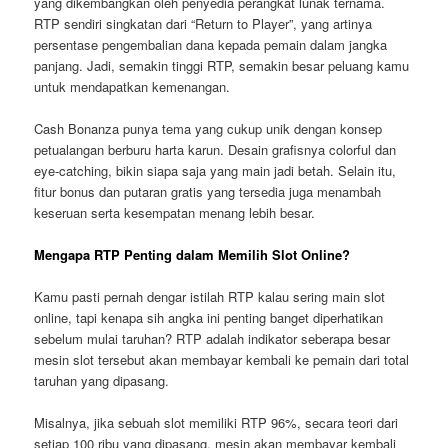
yang dikembangkan oleh penyedia perangkat lunak ternama.
RTP sendiri singkatan dari “Return to Player”, yang artinya
persentase pengembalian dana kepada pemain dalam jangka
panjang. Jadi, semakin tinggi RTP, semakin besar peluang kamu
untuk mendapatkan kemenangan.
Cash Bonanza punya tema yang cukup unik dengan konsep
petualangan berburu harta karun. Desain grafisnya colorful dan
eye-catching, bikin siapa saja yang main jadi betah. Selain itu,
fitur bonus dan putaran gratis yang tersedia juga menambah
keseruan serta kesempatan menang lebih besar.
Mengapa RTP Penting dalam Memilih Slot Online?
Kamu pasti pernah dengar istilah RTP kalau sering main slot
online, tapi kenapa sih angka ini penting banget diperhatikan
sebelum mulai taruhan? RTP adalah indikator seberapa besar
mesin slot tersebut akan membayar kembali ke pemain dari total
taruhan yang dipasang.
Misalnya, jika sebuah slot memiliki RTP 96%, secara teori dari
setiap 100 ribu yang dipasang, mesin akan membayar kembali