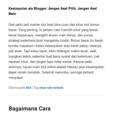
Kesimpulan ala Blogger: Jangan Asal Pilih, Jangan Asal
Main
Gak perlu jadi master slot buat bisa cuan dari situs slot bonus
besar. Yang penting, lo paham cara memilih situs yang benar-
benar terpercaya, mengerti aturan main bonus, dan punya
strategi sederhana buat mengelola modal. Bonus besar itu ibarat
bumbu masakan—kalau kebanyakan atau salah pakai, rasanya
jadi aneh. Tapi kalau tepat, bikin hidangan makin lezat. Jadi,
luangkan waktu sebentar buat baca syarat dan ketentuan, cek
reputasi situs, dan jangan lupa tetep santai. Karena pada
akhirnya, tujuan main slot online adalah hiburan plus kesempatan
dapet rezeki nomplok. Selamat mencoba, semoga jackpot
menyapa!
Ditulis pada
Slot
|
Tag
situs slot terbaik
Bagaimana Cara