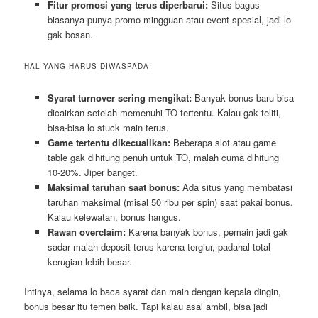
Fitur promosi yang terus diperbarui:
Situs bagus
biasanya punya promo mingguan atau event spesial, jadi lo
gak bosan.
HAL YANG HARUS DIWASPADAI
Syarat turnover sering mengikat:
Banyak bonus baru bisa
dicairkan setelah memenuhi TO tertentu. Kalau gak teliti,
bisa-bisa lo stuck main terus.
Game tertentu dikecualikan:
Beberapa slot atau game
table gak dihitung penuh untuk TO, malah cuma dihitung
10-20%. Jiper banget.
Maksimal taruhan saat bonus:
Ada situs yang membatasi
taruhan maksimal (misal 50 ribu per spin) saat pakai bonus.
Kalau kelewatan, bonus hangus.
Rawan overclaim:
Karena banyak bonus, pemain jadi gak
sadar malah deposit terus karena tergiur, padahal total
kerugian lebih besar.
Intinya, selama lo baca syarat dan main dengan kepala dingin,
bonus besar itu temen baik. Tapi kalau asal ambil, bisa jadi