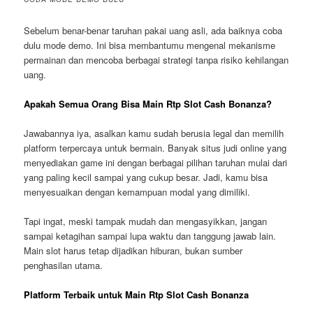
Sebelum benar-benar taruhan pakai uang asli, ada baiknya coba
dulu mode demo. Ini bisa membantumu mengenal mekanisme
permainan dan mencoba berbagai strategi tanpa risiko kehilangan
uang.
Apakah Semua Orang Bisa Main Rtp Slot Cash Bonanza?
Jawabannya iya, asalkan kamu sudah berusia legal dan memilih
platform terpercaya untuk bermain. Banyak situs judi online yang
menyediakan game ini dengan berbagai pilihan taruhan mulai dari
yang paling kecil sampai yang cukup besar. Jadi, kamu bisa
menyesuaikan dengan kemampuan modal yang dimiliki.
Tapi ingat, meski tampak mudah dan mengasyikkan, jangan
sampai ketagihan sampai lupa waktu dan tanggung jawab lain.
Main slot harus tetap dijadikan hiburan, bukan sumber
penghasilan utama.
Platform Terbaik untuk Main Rtp Slot Cash Bonanza