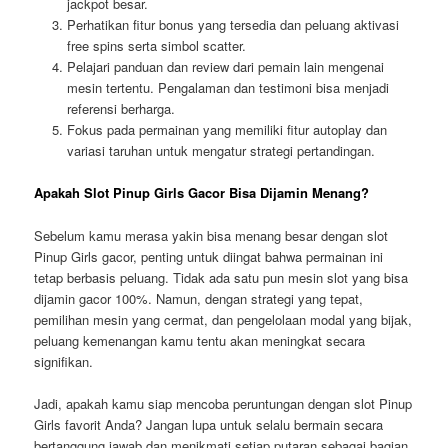
jackpot besar.
Perhatikan fitur bonus yang tersedia dan peluang aktivasi
free spins serta simbol scatter.
Pelajari panduan dan review dari pemain lain mengenai
mesin tertentu. Pengalaman dan testimoni bisa menjadi
referensi berharga.
Fokus pada permainan yang memiliki fitur autoplay dan
variasi taruhan untuk mengatur strategi pertandingan.
Apakah Slot Pinup Girls Gacor Bisa Dijamin Menang?
Sebelum kamu merasa yakin bisa menang besar dengan slot
Pinup Girls gacor, penting untuk diingat bahwa permainan ini
tetap berbasis peluang. Tidak ada satu pun mesin slot yang bisa
dijamin gacor 100%. Namun, dengan strategi yang tepat,
pemilihan mesin yang cermat, dan pengelolaan modal yang bijak,
peluang kemenangan kamu tentu akan meningkat secara
signifikan.
Jadi, apakah kamu siap mencoba peruntungan dengan slot Pinup
Girls favorit Anda? Jangan lupa untuk selalu bermain secara
bertanggung jawab dan menikmati setiap putaran sebagai bagian