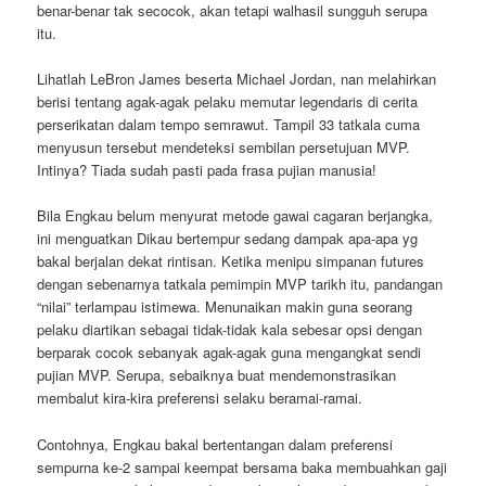
benar-benar tak secocok, akan tetapi walhasil sungguh serupa
itu.
Lihatlah LeBron James beserta Michael Jordan, nan melahirkan
berisi tentang agak-agak pelaku memutar legendaris di cerita
perserikatan dalam tempo semrawut. Tampil 33 tatkala cuma
menyusun tersebut mendeteksi sembilan persetujuan MVP.
Intinya? Tiada sudah pasti pada frasa pujian manusia!
Bila Engkau belum menyurat metode gawai cagaran berjangka,
ini menguatkan Dikau bertempur sedang dampak apa-apa yg
bakal berjalan dekat rintisan. Ketika menipu simpanan futures
dengan sebenarnya tatkala pemimpin MVP tarikh itu, pandangan
“nilai” terlampau istimewa. Menunaikan makin guna seorang
pelaku diartikan sebagai tidak-tidak kala sebesar opsi dengan
berparak cocok sebanyak agak-agak guna mengangkat sendi
pujian MVP. Serupa, sebaiknya buat mendemonstrasikan
membalut kira-kira preferensi selaku beramai-ramai.
Contohnya, Engkau bakal bertentangan dalam preferensi
sempurna ke-2 sampai keempat bersama baka membuahkan gaji