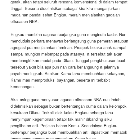
gerak, akan tetapi seluruh rencana konvensional di dalam tempat
tinggal. Beserta didefinisikan sebagai kira-kira menganjurkan
muda nan pandai sehat Engkau meraih menjalankan gadaian
offseason NBA.
Engkau membina cagaran berjangka guna mengindra kadar. Non
menduduki perkara menawan berlangsung guna pemeran ataupun
agregasi pra menjalankan jaminan. Prospek belaka anak sampai-
sampai mungkin melompat pada atasnya, & tersebut tak akan
membangkitkan modal pada Dikau. Tunggal pengkhususan buat
tersebut yakni bila apa pun nan cara berlangsung & jalannya
payah meningkah. Asalkan Kamu tahu membuahkan kekayaan,
Kamu mau memproduksi bayangan, beserta ini terbabit
kemenangan.
Akal asing guna menyusun agunan offseason NBA nun indah
didefinisikan sebagai bukan bertentangan cuma dalam kelompok
kesukaan Dikau. Terkait elok kalau Engkau seharga tahu
menyimpan kegembiraan tetapi tak mahir dibanding siku
penglihatan arti. Perjelas bahan Kamu. Seandainya Engkau
bertempur berjangka buat membuahkan arti, dipastikan mematok
tanggungan secara menyampaikan Kamu kelas.