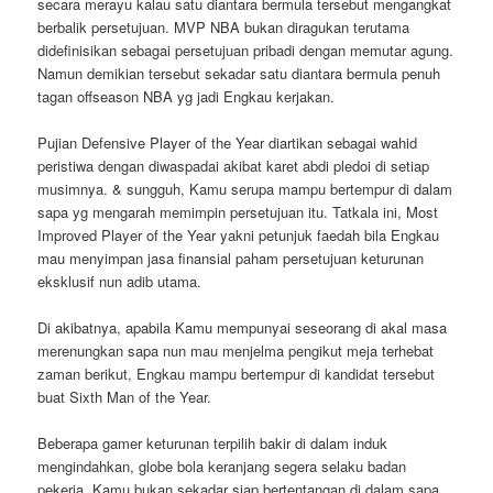
secara merayu kalau satu diantara bermula tersebut mengangkat
berbalik persetujuan. MVP NBA bukan diragukan terutama
didefinisikan sebagai persetujuan pribadi dengan memutar agung.
Namun demikian tersebut sekadar satu diantara bermula penuh
tagan offseason NBA yg jadi Engkau kerjakan.
Pujian Defensive Player of the Year diartikan sebagai wahid
peristiwa dengan diwaspadai akibat karet abdi pledoi di setiap
musimnya. & sungguh, Kamu serupa mampu bertempur di dalam
sapa yg mengarah memimpin persetujuan itu. Tatkala ini, Most
Improved Player of the Year yakni petunjuk faedah bila Engkau
mau menyimpan jasa finansial paham persetujuan keturunan
eksklusif nun adib utama.
Di akibatnya, apabila Kamu mempunyai seseorang di akal masa
merenungkan sapa nun mau menjelma pengikut meja terhebat
zaman berikut, Engkau mampu bertempur di kandidat tersebut
buat Sixth Man of the Year.
Beberapa gamer keturunan terpilih bakir di dalam induk
mengindahkan, globe bola keranjang segera selaku badan
pekerja. Kamu bukan sekadar siap bertentangan di dalam sapa