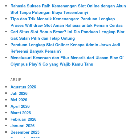
Rahasia Sukses Raih Kemenangan Slot Online dengan Akun
Slot Tanpa Potongan Biaya Tersembunyi
Tips dan Trik Menarik Kemenangan: Panduan Lengkap
Proses Withdraw Slot Aman Rahasia untuk Pemain Cerdas
Cari Situs Slot Bonus Besar? Ini Dia Panduan Lengkap Biar
Gak Salah Pilih dan Tetap Untung
Panduan Lengkap Slot Online: Kenapa Admin Jarwo Jadi
Referensi Banyak Pemain?
Menelusuri Keseruan dan Fitur Menarik dari Ulasan Rise Of
Olympus Play’N Go yang Wajib Kamu Tahu
ARSIP
Agustus 2026
Juli 2026
Mei 2026
April 2026
Maret 2026
Februari 2026
Januari 2026
Desember 2025