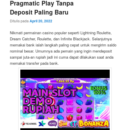
Pragmatic Play Tanpa
Deposit Paling Baru
Ditulis pada
April 20, 2022
Nikmati permainan casino populer seperti Lightning Roulette,
Dream Catcher, Roulette, dan Infinite Blackjack. Selanjutnya
memakai bank ialah langkah paling cepat untuk mengirim saldo
nominal besar. Umumnya ada pemain yang ingin mendeposit
sampai juta-an rupiah jadi ini cuma dapat dilakukan saat anda
memakai transfer pada bank.