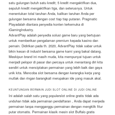
satu gulungan butuh satu kredit; 5 kredit mengaktifkan dua,
sepuluh kredit mengaktifkan tiga, dan seterusnya. Untuk
menentukan total taruhan Anda, kalikan taruhan Anda per
gulungan bersama dengan cost tiap tiap putaran. Pragmatic
Playadalah diantara penyedia konten terkemuka di
iGamingIndustry.
AdvantPlay adalah penyedia solusi game baru yang bertujuan
untuk memberikan pengalaman premium kepada kasino dan
pemain. Didirikan pada th. 2020, AdvantPlay tidak sabar untuk
bikin kesan di industri bersama game kami yang bakal datang.
Meskipun brand ini masih muda, kita mempunyai tujuan untuk
menjadi pelopor di pasar dan percaya untuk menantang diri kita
sendiri untuk menciptakan permainan yang lebih baik dan gaya
unik kita. Mencoba slot bersama dengan kerangka kerja yang
mutlak dan ringan barangkali merupakan ide yang masuk akal.
KEUNTUNGAN BERMAIN JUDI SLOT ONLINE DI JUDI ONLINE
Ini adalah salah satu yang populerslot online gratis tidak ada
unduhan tidak ada permainan pendaftaran , Anda dapat menjeda
permainan tanpa mengganggu permainan dengan mengklik fitur
putar otomatis. Permainan klasik mesin slot Buffalo gratis