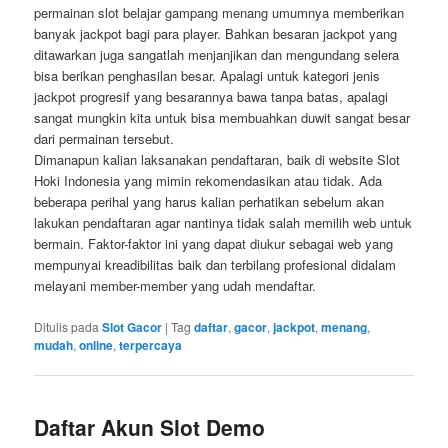
permainan slot belajar gampang menang umumnya memberikan
banyak jackpot bagi para player. Bahkan besaran jackpot yang
ditawarkan juga sangatlah menjanjikan dan mengundang selera
bisa berikan penghasilan besar. Apalagi untuk kategori jenis
jackpot progresif yang besarannya bawa tanpa batas, apalagi
sangat mungkin kita untuk bisa membuahkan duwit sangat besar
dari permainan tersebut.
Dimanapun kalian laksanakan pendaftaran, baik di website Slot
Hoki Indonesia yang mimin rekomendasikan atau tidak. Ada
beberapa perihal yang harus kalian perhatikan sebelum akan
lakukan pendaftaran agar nantinya tidak salah memilih web untuk
bermain. Faktor-faktor ini yang dapat diukur sebagai web yang
mempunyai kreadibilitas baik dan terbilang profesional didalam
melayani member-member yang udah mendaftar.
Ditulis pada
Slot Gacor
|
Tag
daftar
,
gacor
,
jackpot
,
menang
,
mudah
,
online
,
terpercaya
Daftar Akun Slot Demo