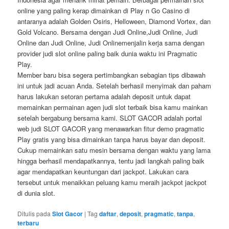
online yang paling kerap dimainkan di Play n Go Casino di
antaranya adalah Golden Osiris, Helloween, Diamond Vortex, dan
Gold Volcano. Bersama dengan Judi Online,Judi Online, Judi
Online dan Judi Online, Judi Onlinemenjalin kerja sama dengan
provider judi slot online paling baik dunia waktu ini Pragmatic
Play.
Member baru bisa segera pertimbangkan sebagian tips dibawah
ini untuk jadi acuan Anda. Setelah berhasil menyimak dan paham
harus lakukan setoran pertama adalah deposit untuk dapat
memainkan permainan agen judi slot terbaik bisa kamu mainkan
setelah bergabung bersama kami. SLOT GACOR adalah portal
web judi SLOT GACOR yang menawarkan fitur demo pragmatic
Play gratis yang bisa dimainkan tanpa harus bayar dan deposit.
Cukup memainkan satu mesin bersama dengan waktu yang lama
hingga berhasil mendapatkannya, tentu jadi langkah paling baik
agar mendapatkan keuntungan dari jackpot. Lakukan cara
tersebut untuk menaikkan peluang kamu meraih jackpot jackpot
di dunia slot.
Ditulis pada
Slot Gacor
|
Tag
daftar
,
deposit
,
pragmatic
,
tanpa
,
terbaru