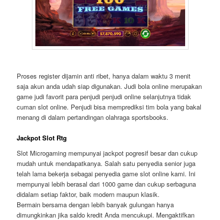
Proses register dijamin anti ribet, hanya dalam waktu 3 menit
saja akun anda udah siap digunakan. Judi bola online merupakan
game judi favorit para penjudi penjudi online selanjutnya tidak
cuman slot online. Penjudi bisa memprediksi tim bola yang bakal
menang di dalam pertandingan olahraga sportsbooks.
Jackpot Slot Rtg
Slot Microgaming mempunyai jackpot pogresif besar dan cukup
mudah untuk mendapatkanya. Salah satu penyedia senior juga
telah lama bekerja sebagai penyedia game slot online kami. Ini
mempunyai lebih berasal dari 1000 game dan cukup serbaguna
didalam setiap faktor, baik modern maupun klasik.
Bermain bersama dengan lebih banyak gulungan hanya
dimungkinkan jika saldo kredit Anda mencukupi. Mengaktifkan