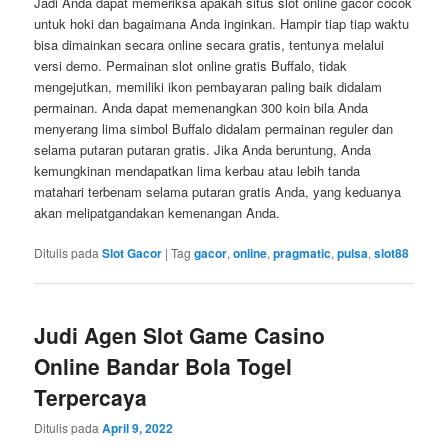
Jadi Anda dapat memeriksa apakah situs slot online gacor cocok
untuk hoki dan bagaimana Anda inginkan. Hampir tiap tiap waktu
bisa dimainkan secara online secara gratis, tentunya melalui
versi demo. Permainan slot online gratis Buffalo, tidak
mengejutkan, memiliki ikon pembayaran paling baik didalam
permainan. Anda dapat memenangkan 300 koin bila Anda
menyerang lima simbol Buffalo didalam permainan reguler dan
selama putaran putaran gratis. Jika Anda beruntung, Anda
kemungkinan mendapatkan lima kerbau atau lebih tanda
matahari terbenam selama putaran gratis Anda, yang keduanya
akan melipatgandakan kemenangan Anda.
Ditulis pada
Slot Gacor
|
Tag
gacor
,
online
,
pragmatic
,
pulsa
,
slot88
Judi Agen Slot Game Casino
Online Bandar Bola Togel
Terpercaya
Ditulis pada
April 9, 2022