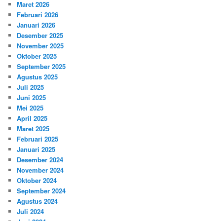
Maret 2026
Februari 2026
Januari 2026
Desember 2025
November 2025
Oktober 2025
September 2025
Agustus 2025
Juli 2025
Juni 2025
Mei 2025
April 2025
Maret 2025
Februari 2025
Januari 2025
Desember 2024
November 2024
Oktober 2024
September 2024
Agustus 2024
Juli 2024