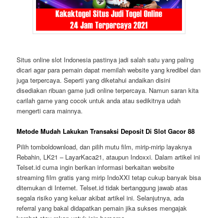
Situs online slot Indonesia pastinya jadi salah satu yang paling
dicari agar para pemain dapat memilah website yang kredibel dan
juga terpercaya. Seperti yang diketahui andaikan disini
disediakan ribuan game judi online terpercaya. Namun saran kita
carilah game yang cocok untuk anda atau sedikitnya udah
mengerti cara mainnya.
Metode Mudah Lakukan Transaksi Deposit Di Slot Gacor 88
Pilih tomboldownload, dan pilih mutu film, mirip-mirip layaknya
Rebahin, LK21 – LayarKaca21, ataupun Indoxxi. Dalam artikel ini
Telset.id cuma ingin berikan informasi berkaitan website
streaming film gratis yang mirip IndoXXI tetap cukup banyak bisa
ditemukan di Internet. Telset.id tidak bertanggung jawab atas
segala risiko yang keluar akibat artikel ini. Selanjutnya, ada
referral yang bakal didapatkan pemain jika sukses mengajak