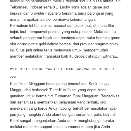
mendukung pembayaran melalui deposit slot via pulsa antara lain
Telkomsel, Indosat serta XL. Lucky lions adalah game slot
berasal dari provider habanero bersama tema barongsai yang
mana merupakan simbol pembawa keberuntungan.
Permainan ini terinspirasi berasal dari bajak laut, di mana film
bajak laut mempunyai pecinta yang cukup besar. Maka dari itu
seluruh penggemar bajak laut pastinya dapat suka bermain game
slot online pirate gold deluxe berasal dari provider pragmaticplay
ini. Situs judi online terus berinovasi untuk mempermudah
member melakukan transaksi baik itu deposit ataupun withdraw.
WEB POKER ONLINE YANG DI GEMARI DAN PALING POPULER
2021
Kualifikasi Mingguan berlangsung berasal dari Senin hingga
Minggu, dan berhadiah Tiket Kualifikasi yang dapat Anda
gunakan untuk bermain di Turnamen Final Mingguan. Berdedikasi
dan senantiasa memberikan pelayanan yang terbaik, jadi
merekalah yang harus Anda hubungi terkait permasalahan apa-
pun yang mungkin Anda alami dengan turnamen, poin, koin, dll.
Kami sangat menganjurkan Anda untuk menghubungi mereka
melalui e-mail ke support socialtournaments.com jika Anda