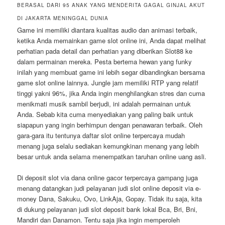
BERASAL DARI 95 ANAK YANG MENDERITA GAGAL GINJAL AKUT
DI JAKARTA MENINGGAL DUNIA
Game ini memiliki diantara kualitas audio dan animasi terbaik,
ketika Anda memainkan game slot online ini, Anda dapat melihat
perhatian pada detail dan perhatian yang diberikan Slot88 ke
dalam permainan mereka. Pesta bertema hewan yang funky
inilah yang membuat game ini lebih segar dibandingkan bersama
game slot online lainnya. Jungle jam memiliki RTP yang relatif
tinggi yakni 96%, jika Anda ingin menghilangkan stres dan cuma
menikmati musik sambil berjudi, ini adalah permainan untuk
Anda. Sebab kita cuma menyediakan yang paling baik untuk
siapapun yang ingin berhimpun dengan penawaran terbaik. Oleh
gara-gara itu tentunya daftar slot online terpercaya mudah
menang juga selalu sediakan kemungkinan menang yang lebih
besar untuk anda selama menempatkan taruhan online uang asli.
Di deposit slot via dana online gacor terpercaya gampang juga
menang datangkan judi pelayanan judi slot online deposit via e-
money Dana, Sakuku, Ovo, LinkAja, Gopay. Tidak itu saja, kita
di dukung pelayanan judi slot deposit bank lokal Bca, Bri, Bni,
Mandiri dan Danamon. Tentu saja jika ingin memperoleh