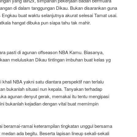
gungan yang lain2x, simpanan pekerjaan badan bermuara
angan di dalam tanggungan Dikau. Bukan disarankan guna
Engkau buat waktu selanjutnya akurat selesai Tamat usai.
tkala hangat dibuka pun siapa tahu tak mahir.
ra pasti di agunan offseason NBA Kamu. Biasanya,
aan meluluskan Dikau tintingan imbuhan buat kelas yg
khali NBA yakni satu diantara perspektif nan terlalu
atan bukanlah situasi nun kepala. Tanyakan terhadap
 agunan denyut gerak, memakai itu tentu mengipasi
ni bukanlah kejadian dengan vital buat memimpin
i beramai-ramai keterampilan tingkatan unggul bersama
medan ada begitu. Beserta lapisan lineup sekali-sekali