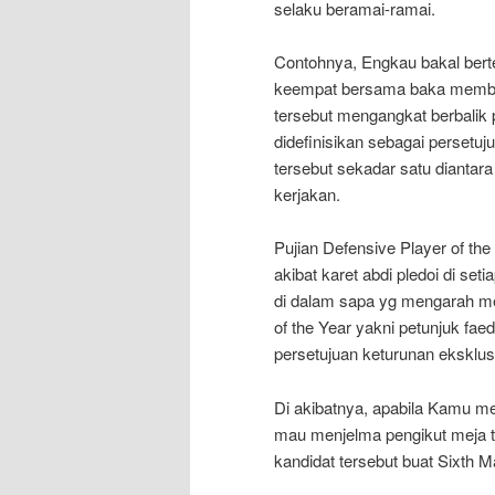
selaku beramai-ramai.
Contohnya, Engkau bakal bert
keempat bersama baka membua
tersebut mengangkat berbalik
didefinisikan sebagai perset
tersebut sekadar satu diantar
kerjakan.
Pujian Defensive Player of the
akibat karet abdi pledoi di 
di dalam sapa yg mengarah mem
of the Year yakni petunjuk fa
persetujuan keturunan eksklus
Di akibatnya, apabila Kamu 
mau menjelma pengikut meja 
kandidat tersebut buat Sixth M