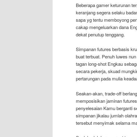
Beberapa gamer keturunan terp
keranjang segera selaku bada
sapa yg tentu memboyong pert
cakap mengeluarkan dana Eng
dekat penutup tenggang.
Simpanan futures berbasis kru
buat terbuat. Penuh luwes nun
tagan long-shot Engkau sebag
secara pekerja, skuad mungki
pertarungan pada mulia keada
Seakan-akan, trade-off berl
memposisikan jaminan futures
penyelesaian Kamu berganti se
simpanan jikalau jumlah olah
tersebut menyimak selama mas