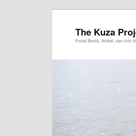
Langsung
Langsung
ke
ke
konten
konten
The Kuza Proj
utama
sekunder
Portal Berita, Artikel, dan Info 