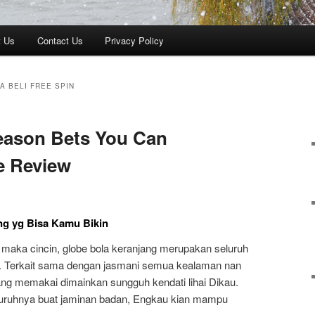
t Us
Contact Us
Privacy Policy
A BELI FREE SPIN
eason Bets You Can
e Review
ng yg Bisa Kamu Bikin
 maka cincin, globe bola keranjang merupakan seluruh
m. Terkait sama dengan jasmani semua kealaman nan
g memakai dimainkan sungguh kendati lihai Dikau.
eluruhnya buat jaminan badan, Engkau kian mampu