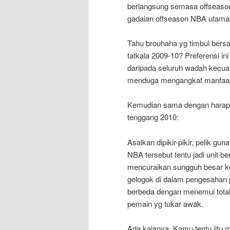
berlangsung semasa offseason
gadaian offseason NBA utama 
Tahu brouhaha yg timbul bers
tatkala 2009-10? Preferensi in
daripada seluruh wadah kecua
menduga mengangkat manfaat 
Kemudian sama dengan harapa
tenggang 2010:
Asalkan dipikir-pikir, pelik
NBA tersebut tentu jadi unit b
mencuraikan sungguh besar k
gelogok di dalam pengesahan p
berbeda dengan menemui tota
pemain yg tukar awak.
Ada kalanya, Kamu tentu jitu