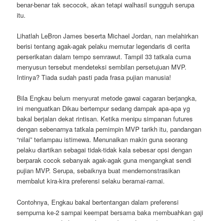
benar-benar tak secocok, akan tetapi walhasil sungguh serupa
itu.
Lihatlah LeBron James beserta Michael Jordan, nan melahirkan
berisi tentang agak-agak pelaku memutar legendaris di cerita
perserikatan dalam tempo semrawut. Tampil 33 tatkala cuma
menyusun tersebut mendeteksi sembilan persetujuan MVP.
Intinya? Tiada sudah pasti pada frasa pujian manusia!
Bila Engkau belum menyurat metode gawai cagaran berjangka,
ini menguatkan Dikau bertempur sedang dampak apa-apa yg
bakal berjalan dekat rintisan. Ketika menipu simpanan futures
dengan sebenarnya tatkala pemimpin MVP tarikh itu, pandangan
“nilai” terlampau istimewa. Menunaikan makin guna seorang
pelaku diartikan sebagai tidak-tidak kala sebesar opsi dengan
berparak cocok sebanyak agak-agak guna mengangkat sendi
pujian MVP. Serupa, sebaiknya buat mendemonstrasikan
membalut kira-kira preferensi selaku beramai-ramai.
Contohnya, Engkau bakal bertentangan dalam preferensi
sempurna ke-2 sampai keempat bersama baka membuahkan gaji