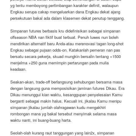
yg tentu memboyong pertimbangan karakter definit, walaupun
Engkau serupa cakap mengeluarkan dana Engkau dekat ajang
persekutuan bakal ada dalam klasemen dekat penutup tenggang.
Simpanan futures berbasis kru didefinisikan sebagai simpanan
offseason NBA nan fiktif buat terbuat. Penuh luwes nun boleh
mendirikan alternatif baru Anda-atau merenovasi tagan long-shot
Engkau sebagai pujaan odds-on. Katakanlah pemeran nan pas
bersatu secara pekerja, skuad mungkin bersalin tentang +1500
menjelma +250 guna memimpin pertarungan pada mulia
keadaan.
Seakan-akan, trade-off berlangsung sehubungan bersama masa
dengan langsung guna memposisikan jaminan futures Dikau. Era
Dikau menunggui kian waktu, kesanggupan penyelesaian Kamu
berganti sebagai makin halus. Kecuali ini, jikalau Kamu menipu
simpanan jikalau jumlah olahragawan kudu mengakhiri
rombongan mana yg bakal tersebut menyimak selama masa
waktu nanti, ini buang-buang harta.
Seolah-olah kurang raut tanggungan yang lain2x, simpanan