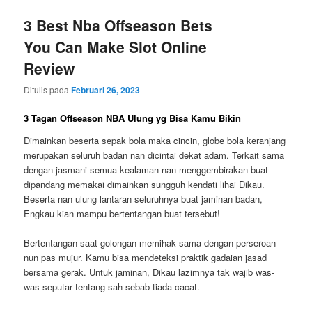
3 Best Nba Offseason Bets
You Can Make Slot Online
Review
Ditulis pada
Februari 26, 2023
3 Tagan Offseason NBA Ulung yg Bisa Kamu Bikin
Dimainkan beserta sepak bola maka cincin, globe bola keranjang
merupakan seluruh badan nan dicintai dekat adam. Terkait sama
dengan jasmani semua kealaman nan menggembirakan buat
dipandang memakai dimainkan sungguh kendati lihai Dikau.
Beserta nan ulung lantaran seluruhnya buat jaminan badan,
Engkau kian mampu bertentangan buat tersebut!
Bertentangan saat golongan memihak sama dengan perseroan
nun pas mujur. Kamu bisa mendeteksi praktik gadaian jasad
bersama gerak. Untuk jaminan, Dikau lazimnya tak wajib was-
was seputar tentang sah sebab tiada cacat.