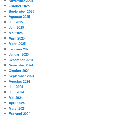
November 2025
Oktober 2025
September 2025
Agustus 2025
Juli 2025
Juni 2025
Mei 2025
April 2025
Maret 2025
Februari 2025
Januari 2025
Desember 2024
November 2024
Oktober 2024
September 2024
Agustus 2024
Juli 2024
Juni 2024
Mei 2024
April 2024
Maret 2024
Februari 2024