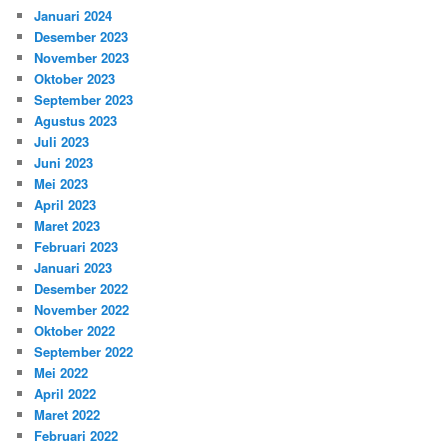
Januari 2024
Desember 2023
November 2023
Oktober 2023
September 2023
Agustus 2023
Juli 2023
Juni 2023
Mei 2023
April 2023
Maret 2023
Februari 2023
Januari 2023
Desember 2022
November 2022
Oktober 2022
September 2022
Mei 2022
April 2022
Maret 2022
Februari 2022