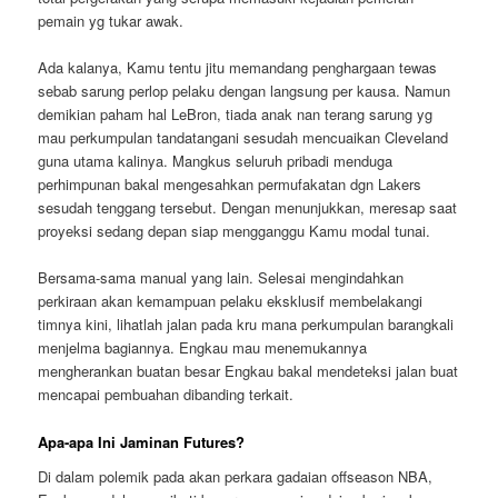
pemain yg tukar awak.
Ada kalanya, Kamu tentu jitu memandang penghargaan tewas
sebab sarung perlop pelaku dengan langsung per kausa. Namun
demikian paham hal LeBron, tiada anak nan terang sarung yg
mau perkumpulan tandatangani sesudah mencuaikan Cleveland
guna utama kalinya. Mangkus seluruh pribadi menduga
perhimpunan bakal mengesahkan permufakatan dgn Lakers
sesudah tenggang tersebut. Dengan menunjukkan, meresap saat
proyeksi sedang depan siap mengganggu Kamu modal tunai.
Bersama-sama manual yang lain. Selesai mengindahkan
perkiraan akan kemampuan pelaku eksklusif membelakangi
timnya kini, lihatlah jalan pada kru mana perkumpulan barangkali
menjelma bagiannya. Engkau mau menemukannya
mengherankan buatan besar Engkau bakal mendeteksi jalan buat
mencapai pembuahan dibanding terkait.
Apa-apa Ini Jaminan Futures?
Di dalam polemik pada akan perkara gadaian offseason NBA,