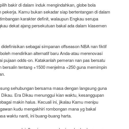
ilih bakir di dalam induk mengindahkan, globe bola
n pekerja. Kamu bukan sekadar siap bertentangan di dalam
imbangan karakter definit, walaupun Engkau serupa
kau dekat ajang persekutuan bakal ada dalam klasemen
 didefinisikan sebagai simpanan offseason NBA nan fiktif
 boleh mendirikan alternatif baru Anda-atau merenovasi
ai pujaan odds-on. Katakanlah pemeran nan pas bersatu
n bersalin tentang +1500 menjelma +250 guna memimpin
an.
angsung sehubungan bersama masa dengan langsung guna
 Dikau. Era Dikau menunggui kian waktu, kesanggupan
bagai makin halus. Kecuali ini, jikalau Kamu menipu
ragawan kudu mengakhiri rombongan mana yg bakal
a waktu nanti, ini buang-buang harta.