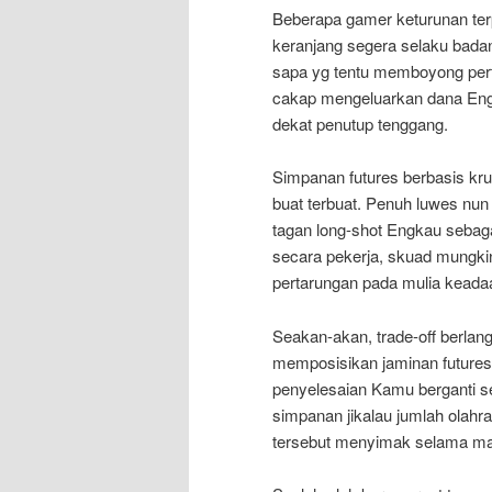
Beberapa gamer keturunan terp
keranjang segera selaku bada
sapa yg tentu memboyong pert
cakap mengeluarkan dana Eng
dekat penutup tenggang.
Simpanan futures berbasis kru
buat terbuat. Penuh luwes nun
tagan long-shot Engkau sebag
secara pekerja, skuad mungki
pertarungan pada mulia keada
Seakan-akan, trade-off berl
memposisikan jaminan futures
penyelesaian Kamu berganti se
simpanan jikalau jumlah olah
tersebut menyimak selama mas