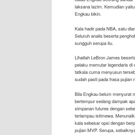
laksana lazim. Kemudian yait
Engkau bikin.
Kala hadir pada NBA, satu di
Seluruh analis beserta pengho
sungguh serupa itu.
Lihatlah LeBron James beserta
pelaku memutar legendaris di 
tatkala cuma menyusun terseb
sudah pasti pada frasa pujian
Bila Engkau belum menyurat m
bertempur sedang dampak apa-a
simpanan futures dengan seben
terlampau istimewa. Menunaika
kala sebesar opsi dengan be
pujian MVP. Serupa, sebaikny