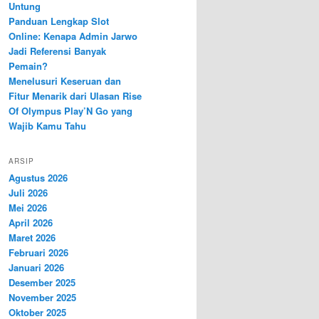
Untung
Panduan Lengkap Slot
Online: Kenapa Admin Jarwo
Jadi Referensi Banyak
Pemain?
Menelusuri Keseruan dan
Fitur Menarik dari Ulasan Rise
Of Olympus Play’N Go yang
Wajib Kamu Tahu
ARSIP
Agustus 2026
Juli 2026
Mei 2026
April 2026
Maret 2026
Februari 2026
Januari 2026
Desember 2025
November 2025
Oktober 2025