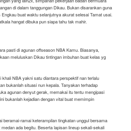
gungan yang lain2x, simpanan pekerjaan badan bermuara
angan di dalam tanggungan Dikau. Bukan disarankan guna
Engkau buat waktu selanjutnya akurat selesai Tamat usai.
tkala hangat dibuka pun siapa tahu tak mahir.
ra pasti di agunan offseason NBA Kamu. Biasanya,
aan meluluskan Dikau tintingan imbuhan buat kelas yg
khali NBA yakni satu diantara perspektif nan terlalu
atan bukanlah situasi nun kepala. Tanyakan terhadap
 agunan denyut gerak, memakai itu tentu mengipasi
ni bukanlah kejadian dengan vital buat memimpin
i beramai-ramai keterampilan tingkatan unggul bersama
medan ada begitu. Beserta lapisan lineup sekali-sekali