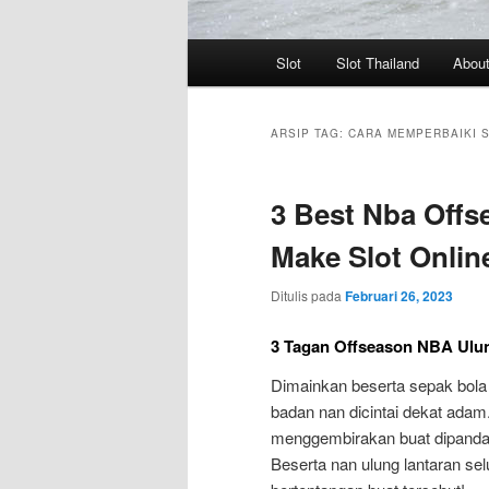
Menu
Slot
Slot Thailand
Abou
utama
ARSIP TAG:
CARA MEMPERBAIKI 
3 Best Nba Offs
Make Slot Onlin
Ditulis pada
Februari 26, 2023
3 Tagan Offseason NBA Ulu
Dimainkan beserta sepak bola
badan nan dicintai dekat ada
menggembirakan buat dipandan
Beserta nan ulung lantaran s