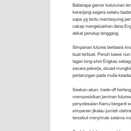
Beberapa gamer keturunan terp
keranjang segera selaku bada
sapa yg tentu memboyong pert
cakap mengeluarkan dana Eng
dekat penutup tenggang.
Simpanan futures berbasis kru
buat terbuat. Penuh luwes nun
tagan long-shot Engkau sebag
secara pekerja, skuad mungki
pertarungan pada mulia keada
Seakan-akan, trade-off berl
memposisikan jaminan futures
penyelesaian Kamu berganti se
simpanan jikalau jumlah olah
tersebut menyimak selama mas