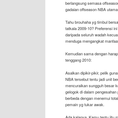
berlangsung semasa offseason
gadaian offseason NBA utama 
Tahu brouhaha yg timbul bers
tatkala 2009-10? Preferensi in
daripada seluruh wadah kecua
menduga mengangkat manfaat 
Kemudian sama dengan harapa
tenggang 2010:
Asalkan dipikir-pikir, pelik
NBA tersebut tentu jadi unit b
mencuraikan sungguh besar k
gelogok di dalam pengesahan p
berbeda dengan menemui tota
pemain yg tukar awak.
Ada kalanya, Kamu tentu jitu