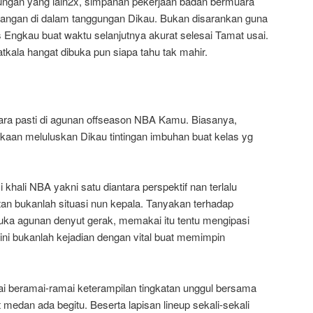
gungan yang lain2x, simpanan pekerjaan badan bermuara
angan di dalam tanggungan Dikau. Bukan disarankan guna
Engkau buat waktu selanjutnya akurat selesai Tamat usai.
tkala hangat dibuka pun siapa tahu tak mahir.
ra pasti di agunan offseason NBA Kamu. Biasanya,
aan meluluskan Dikau tintingan imbuhan buat kelas yg
khali NBA yakni satu diantara perspektif nan terlalu
atan bukanlah situasi nun kepala. Tanyakan terhadap
 agunan denyut gerak, memakai itu tentu mengipasi
ni bukanlah kejadian dengan vital buat memimpin
i beramai-ramai keterampilan tingkatan unggul bersama
medan ada begitu. Beserta lapisan lineup sekali-sekali