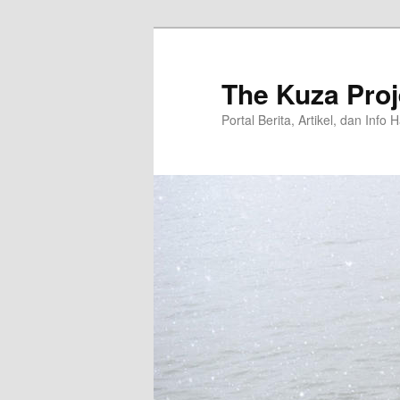
Langsung
Langsung
ke
ke
konten
konten
The Kuza Proj
utama
sekunder
Portal Berita, Artikel, dan Info 