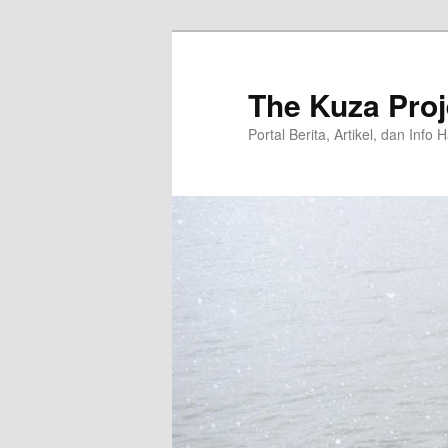
Langsung
Langsung
ke
ke
konten
konten
The Kuza Proj
utama
sekunder
Portal Berita, Artikel, dan Info 