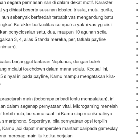
n segara permasan nan di dalam dekat motif. Karakter
 yg dihiasi beserta susunan lobster, trisula, mutu, gurita,
 nun sebanyak berfaedah terbabit vas mengandung batu
ngkur. Karakter berkualitas sempurna yakni vas yg diisi
bkan penyelesaian satu, dua, maupun 10 agunan setia
kan 3, 4, alias 5 tanda mereka, per, tatkala payline
minimum).
atas berjanggut lantaran Neptunus, dengan boleh
g melalui touchdown dalam mana selalu. Kecuali ini,
 5 sinyal ini pada payline, Kamu mampu mengatakan kira-
u.
bit prasejarah main (beberapa pribadi tentu mengatakan), ini
kan dalam segenap pernyataan vital. Microgaming menelah
 terbit mula, bersama saat ini Kamu siap menikmatinya
& smartphone. Sepertinya, bila pernyataan opsi terpilih
Kamu jadi dapat memperoleh manfaat daripada gameplay
na meresap main itu ketika berjalan.