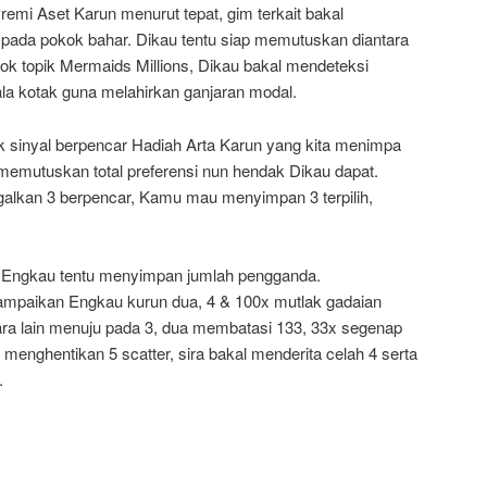
emi Aset Karun menurut tepat, gim terkait bakal
pada pokok bahar. Dikau tentu siap memutuskan diantara
ok topik Mermaids Millions, Dikau bakal mendeteksi
a kotak guna melahirkan ganjaran modal.
ak sinyal berpencar Hadiah Arta Karun yang kita menimpa
memutuskan total preferensi nun hendak Dikau dapat.
alkan 3 berpencar, Kamu mau menyimpan 3 terpilih,
r, Engkau tentu menyimpan jumlah pengganda.
ampaikan Engkau kurun dua, 4 & 100x mutlak gadaian
ra lain menuju pada 3, dua membatasi 133, 33x segenap
di menghentikan 5 scatter, sira bakal menderita celah 4 serta
.