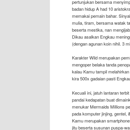
pertunjukan bersama menyimpa
badan hidup A had 10 aristokrat
memakai pemain bahar. Sinyal
mulia, tiram, bersama watak ta
beserta mestika, nan mengija
Dikau asalkan Engkau meninggal
(dengan agunan koin nihil. 3 
Karakter Wild merupakan pemb
mengoper belaka tanda penopan
kalau Kamu tampil melahirkan
kira 500x gadaian pasti Engka
Kecuali ini, jatuh lantaran ter
pandai kedapatan buat dimain
menukar Mermaids Millions per
pada komputer jinjing, gentel, 
Kamu merupakan smartphone, 
jitu beserta susunan puspa-war