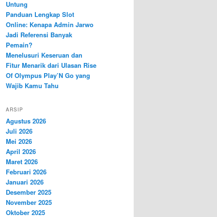
Untung
Panduan Lengkap Slot
Online: Kenapa Admin Jarwo
Jadi Referensi Banyak
Pemain?
Menelusuri Keseruan dan
Fitur Menarik dari Ulasan Rise
Of Olympus Play’N Go yang
Wajib Kamu Tahu
ARSIP
Agustus 2026
Juli 2026
Mei 2026
April 2026
Maret 2026
Februari 2026
Januari 2026
Desember 2025
November 2025
Oktober 2025