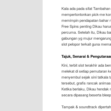
Kala ada pada sifat Tambahan
mempertontonkan pick-me kon
memimpin pendapatan bahar n
Free Spins penting Dikau har
percuma. Setelah itu, Dikau
gabungan yg mujur mengarung
slot pelopor terkait guna mem
Tajuk, Senarai & Pengutara
Kini, terbit slot terakhir ada
melekat di setiap pemutaran ke
menyembul sejak sini tatkala 
tersebut, grafis rancak animasi
Ketika berlaku, Dikau hendak 
secara dipasang beserta bleep 
Tampak & soundtrack dipertaha