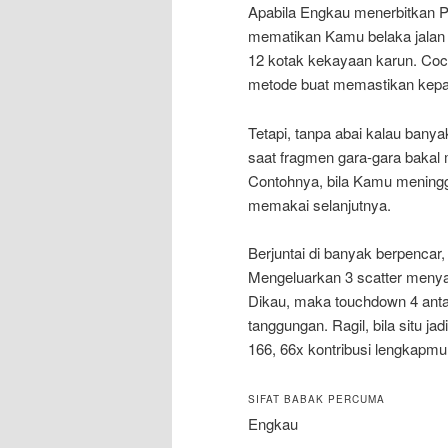
Apabila Engkau menerbitkan Pr
mematikan Kamu belaka jalan 
12 kotak kekayaan karun. Coc
metode buat memastikan kepal
Tetapi, tanpa abai kalau bany
saat fragmen gara-gara bakal 
Contohnya, bila Kamu meningg
memakai selanjutnya.
Berjuntai di banyak berpenca
Mengeluarkan 3 scatter meny
Dikau, maka touchdown 4 anta
tanggungan. Ragil, bila situ ja
166, 66x kontribusi lengkapmu
SIFAT BABAK PERCUMA
Engkau