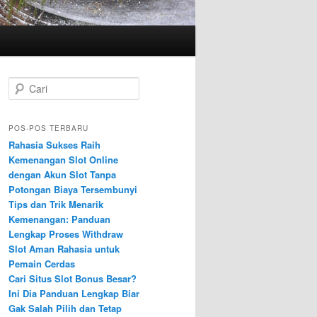
C
a
r
i
POS-POS TERBARU
Rahasia Sukses Raih
Kemenangan Slot Online
dengan Akun Slot Tanpa
Potongan Biaya Tersembunyi
Tips dan Trik Menarik
Kemenangan: Panduan
Lengkap Proses Withdraw
Slot Aman Rahasia untuk
Pemain Cerdas
Cari Situs Slot Bonus Besar?
Ini Dia Panduan Lengkap Biar
Gak Salah Pilih dan Tetap