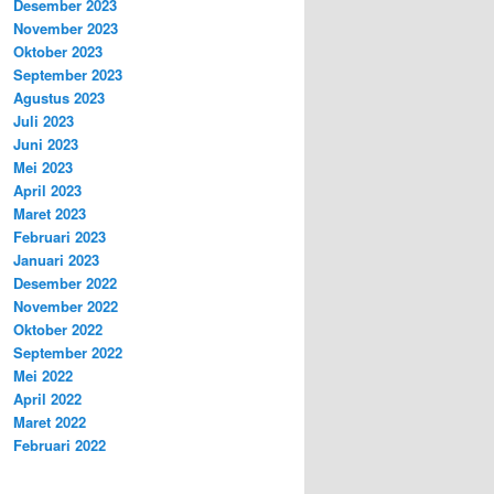
Desember 2023
November 2023
Oktober 2023
September 2023
Agustus 2023
Juli 2023
Juni 2023
Mei 2023
April 2023
Maret 2023
Februari 2023
Januari 2023
Desember 2022
November 2022
Oktober 2022
September 2022
Mei 2022
April 2022
Maret 2022
Februari 2022