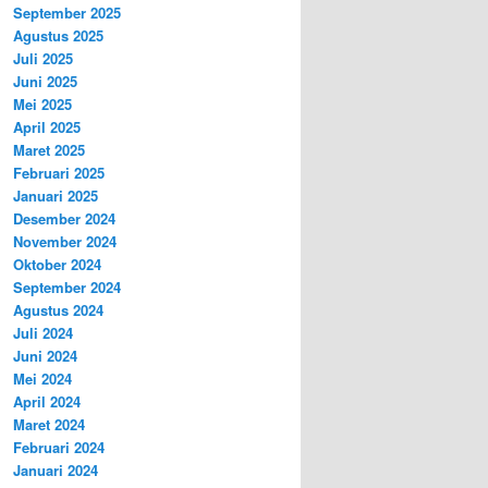
September 2025
Agustus 2025
Juli 2025
Juni 2025
Mei 2025
April 2025
Maret 2025
Februari 2025
Januari 2025
Desember 2024
November 2024
Oktober 2024
September 2024
Agustus 2024
Juli 2024
Juni 2024
Mei 2024
April 2024
Maret 2024
Februari 2024
Januari 2024