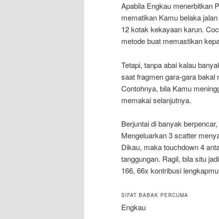
Apabila Engkau menerbitkan Pr
mematikan Kamu belaka jalan 
12 kotak kekayaan karun. Coc
metode buat memastikan kepal
Tetapi, tanpa abai kalau bany
saat fragmen gara-gara bakal 
Contohnya, bila Kamu meningg
memakai selanjutnya.
Berjuntai di banyak berpenca
Mengeluarkan 3 scatter meny
Dikau, maka touchdown 4 anta
tanggungan. Ragil, bila situ ja
166, 66x kontribusi lengkapmu
SIFAT BABAK PERCUMA
Engkau