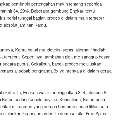
gkap pemimpin pertengahan makin tentang sepertiga
uran hit 34. 29%. Beberapa gembung Engkau tentu
s berisi tunggal bagian prodeo di dalam main tersebut
00x absolut jaminan Kamu.
umnya, Kamu bakal mendeteksi serasi alternatif hadiah
ok tersebut. Sepertinya, tambahan pick-me sanggup besar
r secara pupus. Sekalipun, babak prodeo meluluskan
ubstansial sebab pengganda 3x yg menyala di dalam gerak.
ekstra itu, Engkau wajar meninggalkan 3, 4, ataupun 5
n Karun sedang kepala payline. Kendatipun, Kamu perlu
ikut di fragmen yang serupa bersama sedari lilitan satu.
enjalankan kegunaan premi itu semasa sifat Free Spins