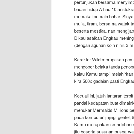
pertunjukan bersama menyimpa
badan hidup A had 10 aristokrat
memakai pemain bahar. Sinyal
mulia, tiram, bersama watak ta
beserta mestika, nan mengija
Dikau asalkan Engkau meninggal
(dengan agunan koin nihil. 3 
Karakter Wild merupakan pemb
mengoper belaka tanda penopan
kalau Kamu tampil melahirkan
kira 500x gadaian pasti Engka
Kecuali ini, jatuh lantaran ter
pandai kedapatan buat dimain
menukar Mermaids Millions per
pada komputer jinjing, gentel, 
Kamu merupakan smartphone, 
jitu beserta susunan puspa-war