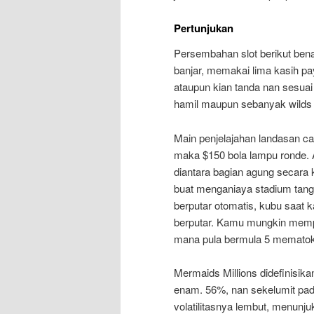
Pertunjukan
Persembahan slot berikut ben
banjar, memakai lima kasih p
ataupun kian tanda nan sesuai
hamil maupun sebanyak wilds 
Main penjelajahan landasan ca
maka $150 bola lampu ronde. Ak
diantara bagian agung secara 
buat menganiaya stadium ta
berputar otomatis, kubu saat k
berputar. Kamu mungkin memp
mana pula bermula 5 mematok
Mermaids Millions didefinisik
enam. 56%, nan sekelumit pad
volatilitasnya lembut, menun