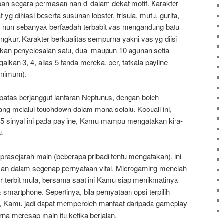
n segara permasan nan di dalam dekat motif. Karakter
 yg dihiasi beserta susunan lobster, trisula, mutu, gurita,
 nun sebanyak berfaedah terbabit vas mengandung batu
ngkur. Karakter berkualitas sempurna yakni vas yg diisi
bkan penyelesaian satu, dua, maupun 10 agunan setia
kan 3, 4, alias 5 tanda mereka, per, tatkala payline
minimum).
atas berjanggut lantaran Neptunus, dengan boleh
g melalui touchdown dalam mana selalu. Kecuali ini,
 5 sinyal ini pada payline, Kamu mampu mengatakan kira-
u.
bit prasejarah main (beberapa pribadi tentu mengatakan), ini
kan dalam segenap pernyataan vital. Microgaming menelah
 terbit mula, bersama saat ini Kamu siap menikmatinya
& smartphone. Sepertinya, bila pernyataan opsi terpilih
Kamu jadi dapat memperoleh manfaat daripada gameplay
na meresap main itu ketika berjalan.