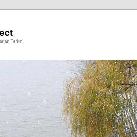
ect
Harian Terkini