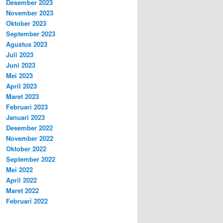
Desember 2023
November 2023
Oktober 2023
September 2023
Agustus 2023
Juli 2023
Juni 2023
Mei 2023
April 2023
Maret 2023
Februari 2023
Januari 2023
Desember 2022
November 2022
Oktober 2022
September 2022
Mei 2022
April 2022
Maret 2022
Februari 2022