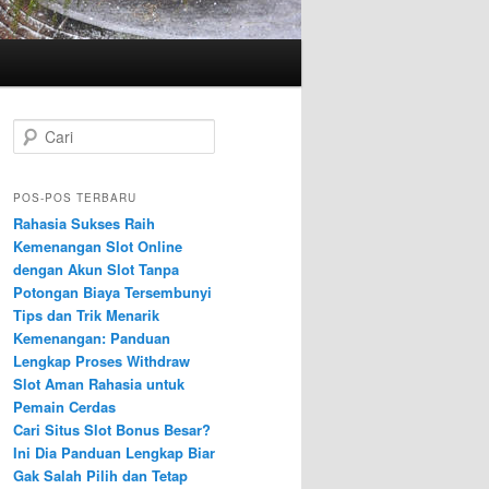
C
a
r
i
POS-POS TERBARU
Rahasia Sukses Raih
Kemenangan Slot Online
dengan Akun Slot Tanpa
Potongan Biaya Tersembunyi
Tips dan Trik Menarik
Kemenangan: Panduan
Lengkap Proses Withdraw
Slot Aman Rahasia untuk
Pemain Cerdas
Cari Situs Slot Bonus Besar?
Ini Dia Panduan Lengkap Biar
Gak Salah Pilih dan Tetap