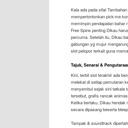
Kala ada pada sifat Tambahan
mempertontonkan pick-me kon
memimpin pendapatan bahar n
Free Spins penting Dikau har
percuma. Setelah itu, Dikau
gabungan yg mujur mengarung
slot pelopor terkait guna mem
Tajuk, Senarai & Pengutara
Kini, terbit slot terakhir ada
melekat di setiap pemutaran ke
menyembul sejak sini tatkala 
tersebut, grafis rancak animasi
Ketika berlaku, Dikau hendak 
secara dipasang beserta bleep 
Tampak & soundtrack dipertaha