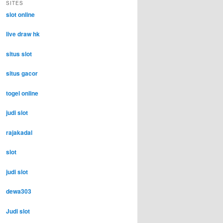
SITES
slot online
live draw hk
situs slot
situs gacor
togel online
judi slot
rajakadal
slot
judi slot
dewa303
Judi slot