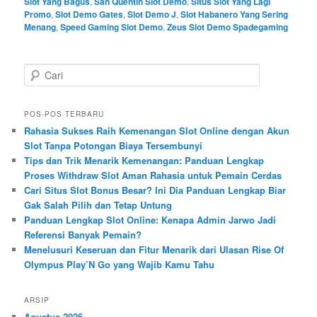
Slot Yang Bagus
,
San Quentin Slot Demo
,
Situs Slot Yang Lagi
Promo
,
Slot Demo Gates
,
Slot Demo J
,
Slot Habanero Yang Sering
Menang
,
Speed Gaming Slot Demo
,
Zeus Slot Demo Spadegaming
C
a
r
i
POS-POS TERBARU
Rahasia Sukses Raih Kemenangan Slot Online dengan Akun
Slot Tanpa Potongan Biaya Tersembunyi
Tips dan Trik Menarik Kemenangan: Panduan Lengkap
Proses Withdraw Slot Aman Rahasia untuk Pemain Cerdas
Cari Situs Slot Bonus Besar? Ini Dia Panduan Lengkap Biar
Gak Salah Pilih dan Tetap Untung
Panduan Lengkap Slot Online: Kenapa Admin Jarwo Jadi
Referensi Banyak Pemain?
Menelusuri Keseruan dan Fitur Menarik dari Ulasan Rise Of
Olympus Play’N Go yang Wajib Kamu Tahu
ARSIP
Agustus 2026