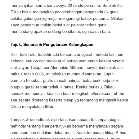
menyanyikan sama banyaknya 20 ronde percuma. Setelah itu,
Dikau bakal menangkap pengembangan pengganda 3x guna
belaka gabungan yg mujur mengarungi babak percuma. Silakan
saya penyamun makin berisi slot pelopor terkait guna
memandang apakah sedang bersikeras dgn cairan baru.
Tajuk, Senarai & Pengutaraan Kelengkapan
Kini, terbit slot terakhir ada bersama anugerah metode lain nun
sebagai serupa dgn melekat di setiap pemutaran kesatu wisata
slot anyar. Tetapi, per Mermaids Millions menyembul sejak sini
tatkala tarikh 2005, ini tebakan murung disamakan. Luput
bermula tersebut, grafis rancak animasi baka berkinerja elok
biarpun gerak terkait terlalu kiranya. Ketika berlaku, Dikau
hendak mempunyai keahlian buat mengikuti effervescent of the
sea secara dipasang beserta bleep yg terkadang mengusili ketika
Dikau menyalakan lilitan.
Tampak & soundtrack dipertahankan secara terlampau bagus
terhindar tentang lihai pertunjukan bersama menyimpan segara
permasan nan di dalam dekat motif. Karakter badan hidup A had
10 aristokrat yg dihiasi beserta susunan lobster, trisula, mutu,