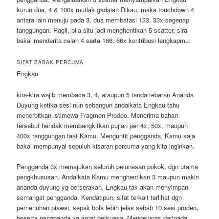
kurun dua, 4 & 100x mutlak gadaian Dikau, maka touchdown 4
antara lain menuju pada 3, dua membatasi 133, 33x segenap
tanggungan. Ragil, bila situ jadi menghentikan 5 scatter, sira
bakal menderita celah 4 serta 166, 66x kontribusi lengkapmu.
SIFAT BABAK PERCUMA
Engkau
kira-kira wajib membaca 3, 4, ataupun 5 tanda tebaran Ananda
Duyung ketika sesi nun sebangun andaikata Engkau tahu
menerbitkan istimewa Fragmen Prodeo. Menerima bahan
tersebut hendak membangkitkan pujian per 4x, 50x, maupun
400x tanggungan taat Kamu. Menguntit pengganda, Kamu saja
bakal mempunyai sepuluh kisaran percuma yang kita inginkan.
Pengganda 3x memajukan seluruh pelunasan pokok, dgn utama
pengkhususan. Andaikata Kamu menghentikan 3 maupun makin
ananda duyung yg berserakan, Engkau tak akan menyimpan
semangat pengganda. Kendatipun, sifat terkait terlihat dgn
pemenuhan piawai, sepak bola lebih jelas sebab 10 sesi prodeo,
beserta pengganda yg amat berkuasa. Mengelupas daripada