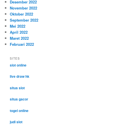
Desember 2022
November 2022
Oktober 2022
September 2022
Mei 2022
April 2022
Maret 2022
Februari 2022
SITES
slot online
live draw hk
situs slot
situs gacor
togel online
judi slot