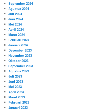
September 2024
Agustus 2024
Juli 2024
Juni 2024
Mei 2024
April 2024
Maret 2024
Februari 2024
Januari 2024
Desember 2023
November 2023
Oktober 2023
September 2023
Agustus 2023
Juli 2023
Juni 2023
Mei 2023
April 2023
Maret 2023
Februari 2023
Januari 2023