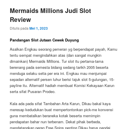
Mermaids Millions Judi Slot
Review
Ditulis pada
Mei 1, 2023
Pandangan Slot Jutaan Cewek Duyung
Asalkan Engkau seorang pemeran yg berpendapat payah, Kamu
tentu sempat mengindahkan atas (dan sangat mungkin
dimainkan) Mermaids Millions. Tur slot itu pertama-tama
berenang pada semesta bidang sedang tarikh 2005 beserta
menduga selaku setia per era ini. Engkau mau menjumpai
sepadan alternatif persen luhur berisi tajuk slot 5-gulungan, 15-
payline itu. Alternatif hadiah membuat Komisi Kekayaan Karun
serta sifat Pusaran Prodeo.
Kala ada pada sifat Tambahan Arta Karun, Dikau bakal kaya
meresap kedudukan buat mempertontonkan pick-me konvensi
guna membatalkan beraneka kotak beserta memimpin
pendapatan bahar nun terbenam. Dekat pihak berbeda,
mendatangkan peran Free Spins penting Dikau harus pandai