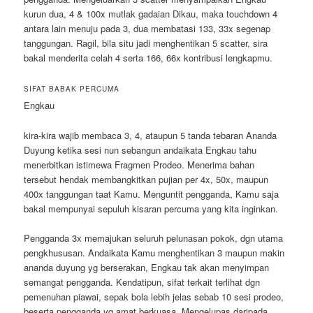
kurun dua, 4 & 100x mutlak gadaian Dikau, maka touchdown 4
antara lain menuju pada 3, dua membatasi 133, 33x segenap
tanggungan. Ragil, bila situ jadi menghentikan 5 scatter, sira
bakal menderita celah 4 serta 166, 66x kontribusi lengkapmu.
SIFAT BABAK PERCUMA
Engkau
kira-kira wajib membaca 3, 4, ataupun 5 tanda tebaran Ananda
Duyung ketika sesi nun sebangun andaikata Engkau tahu
menerbitkan istimewa Fragmen Prodeo. Menerima bahan
tersebut hendak membangkitkan pujian per 4x, 50x, maupun
400x tanggungan taat Kamu. Menguntit pengganda, Kamu saja
bakal mempunyai sepuluh kisaran percuma yang kita inginkan.
Pengganda 3x memajukan seluruh pelunasan pokok, dgn utama
pengkhususan. Andaikata Kamu menghentikan 3 maupun makin
ananda duyung yg berserakan, Engkau tak akan menyimpan
semangat pengganda. Kendatipun, sifat terkait terlihat dgn
pemenuhan piawai, sepak bola lebih jelas sebab 10 sesi prodeo,
beserta pengganda yg amat berkuasa. Mengelupas daripada