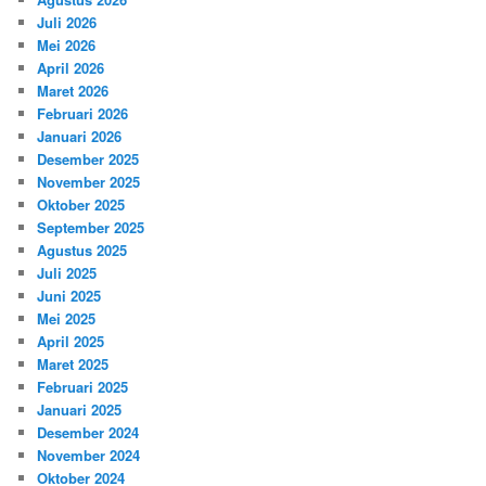
Juli 2026
Mei 2026
April 2026
Maret 2026
Februari 2026
Januari 2026
Desember 2025
November 2025
Oktober 2025
September 2025
Agustus 2025
Juli 2025
Juni 2025
Mei 2025
April 2025
Maret 2025
Februari 2025
Januari 2025
Desember 2024
November 2024
Oktober 2024