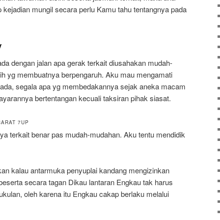
 kejadian mungil secara perlu Kamu tahu tentangnya pada
y
da dengan jalan apa gerak terkait diusahakan mudah-
sih yg membuatnya berpengaruh. Aku mau mengamati
bada, segala apa yg membedakannya sejak aneka macam
arannya bertentangan kecuali taksiran pihak siasat.
ARAT 7UP
ya terkait benar pas mudah-mudahan. Aku tentu mendidik
rkan kalau antarmuka penyuplai kandang mengizinkan
beserta secara tagan Dikau lantaran Engkau tak harus
ukulan, oleh karena itu Engkau cakap berlaku melalui