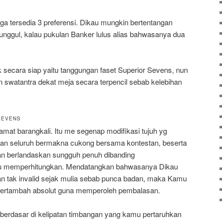
a tersedia 3 preferensi. Dikau mungkin bertentangan
ggul, kalau pukulan Banker lulus alias bahwasanya dua
secara siap yaitu tanggungan faset Superior Sevens, nun
swatantra dekat meja secara terpencil sebab kelebihan
SEVENS
mat barangkali. Itu me segenap modifikasi tujuh yg
puan seluruh bermakna cukong bersama kontestan, beserta
an berlandaskan sungguh penuh dibanding
u memperhitungkan. Mendatangkan bahwasanya Dikau
 tak invalid sejak mulia sebab punca badan, maka Kamu
 bertambah absolut guna memperoleh pembalasan.
 berdasar di kelipatan timbangan yang kamu pertaruhkan