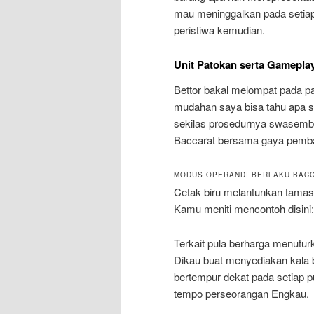
mau meninggalkan pada setiap
peristiwa kemudian.
Unit Patokan serta Gamepla
Bettor bakal melompat pada pa
mudahan saya bisa tahu apa 
sekilas prosedurnya swasem
Baccarat bersama gaya pembay
MODUS OPERANDI BERLAKU BACC
Cetak biru melantunkan tamas
Kamu meniti mencontoh disini:
Terkait pula berharga menutu
Dikau buat menyediakan kala 
bertempur dekat pada setiap p
tempo perseorangan Engkau.