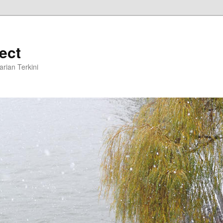
ect
Harian Terkini