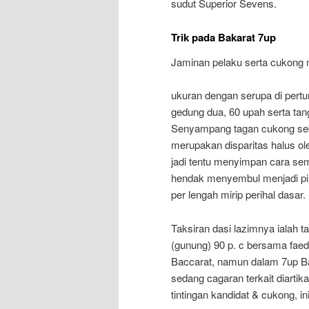
sudut Superior Sevens.
Trik pada Bakarat 7up
Jaminan pelaku serta cukong
ukuran dengan serupa di pertu
gedung dua, 60 upah serta ta
Senyampang tagan cukong seb
merupakan disparitas halus ol
jadi tentu menyimpan cara s
hendak menyembul menjadi pi
per lengah mirip perihal dasar.
Taksiran dasi lazimnya ialah
(gunung) 90 p. c bersama fae
Baccarat, namun dalam 7up Ba
sedang cagaran terkait diartik
tintingan kandidat & cukong, i