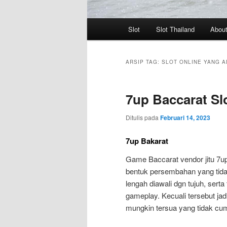
Menu
Slot
Slot Thailand
Abou
utama
ARSIP TAG:
SLOT ONLINE YANG 
7up Baccarat Sl
Ditulis pada
Februari 14, 2023
7up Bakarat
Game Baccarat vendor jitu 7
bentuk persembahan yang tid
lengah diawali dgn tujuh, ser
gameplay. Kecuali tersebut ja
mungkin tersua yang tidak cu