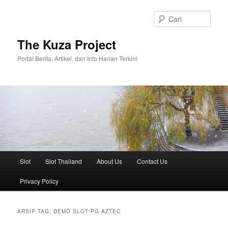
Langsung
Langsung
ke
ke
Cari
konten
konten
utama
sekunder
The Kuza Project
Portal Berita, Artikel, dan Info Harian Terkini
Menu
Slot
Slot Thailand
About Us
Contact Us
utama
Privacy Policy
ARSIP TAG:
DEMO SLOT PG AZTEC