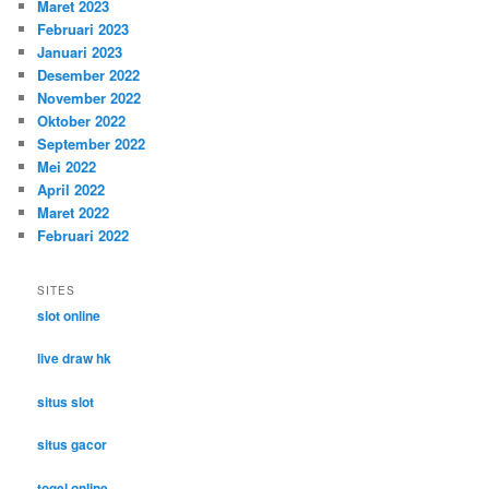
Maret 2023
Februari 2023
Januari 2023
Desember 2022
November 2022
Oktober 2022
September 2022
Mei 2022
April 2022
Maret 2022
Februari 2022
SITES
slot online
live draw hk
situs slot
situs gacor
togel online