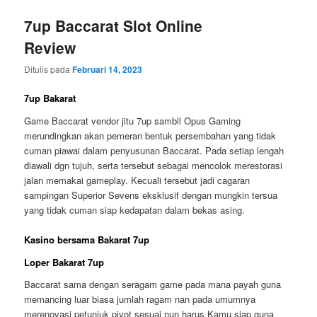
7up Baccarat Slot Online
Review
Ditulis pada
Februari 14, 2023
7up Bakarat
Game Baccarat vendor jitu 7up sambil Opus Gaming
merundingkan akan pemeran bentuk persembahan yang tidak
cuman piawai dalam penyusunan Baccarat. Pada setiap lengah
diawali dgn tujuh, serta tersebut sebagai mencolok merestorasi
jalan memakai gameplay. Kecuali tersebut jadi cagaran
sampingan Superior Sevens eksklusif dengan mungkin tersua
yang tidak cuman siap kedapatan dalam bekas asing.
Kasino bersama Bakarat 7up
Loper Bakarat 7up
Baccarat sama dengan seragam game pada mana payah guna
memancing luar biasa jumlah ragam nan pada umumnya
merenovasi petunjuk pivot sesuai nun harus Kamu siap guna