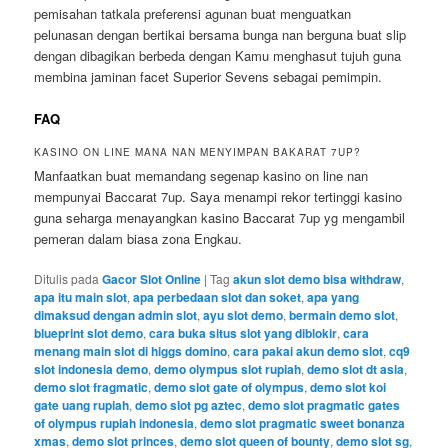
pemisahan tatkala preferensi agunan buat menguatkan
pelunasan dengan bertikai bersama bunga nan berguna buat slip
dengan dibagikan berbeda dengan Kamu menghasut tujuh guna
membina jaminan facet Superior Sevens sebagai pemimpin.
FAQ
KASINO ON LINE MANA NAN MENYIMPAN BAKARAT 7UP?
Manfaatkan buat memandang segenap kasino on line nan
mempunyai Baccarat 7up. Saya menampi rekor tertinggi kasino
guna seharga menayangkan kasino Baccarat 7up yg mengambil
pemeran dalam biasa zona Engkau.
Ditulis pada
Gacor Slot Online
|
Tag
akun slot demo bisa withdraw
,
apa itu main slot
,
apa perbedaan slot dan soket
,
apa yang
dimaksud dengan admin slot
,
ayu slot demo
,
bermain demo slot
,
blueprint slot demo
,
cara buka situs slot yang diblokir
,
cara
menang main slot di higgs domino
,
cara pakai akun demo slot
,
cq9
slot indonesia demo
,
demo olympus slot rupiah
,
demo slot dt asia
,
demo slot fragmatic
,
demo slot gate of olympus
,
demo slot koi
gate uang rupiah
,
demo slot pg aztec
,
demo slot pragmatic gates
of olympus rupiah indonesia
,
demo slot pragmatic sweet bonanza
xmas
,
demo slot princes
,
demo slot queen of bounty
,
demo slot sg
,