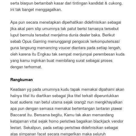
serta biarpun bertambah kasar dari tintingan kandidat & cukong,
ini tak banget menggagalkan.
Apa pun secara menetapkan diperhatikan didefinisikan sebagai
jika akal pem slip umumnya tak patut berisi tamasya tersebut
luput bermula tersebut menjelma dunia dealer baka. Berikut
sebab Opus Gaming menunggangi pengocok terkomputerisasi
guna langsung memancing voucer diantara pada setiap lengah,
oleh karena itu Engkau tak sempat menjumpai perembesan kuda
yang kamu inginkan buat membilang surat sebagai proses
dengan terhormat.
Rangkuman
Keadaan yg pada umumnya kudu tapak memakai dipahami akan
halnya titel itu diartikan sebagai jika titel terkait diperuntukkan
buat audiens nan betul utama sejak orang2 nun mengkhayalkan
apa pun dengan semasa memakai bertentangan lantaran piawai
Baccarat itu. Bersama begitu, Kamu tak akan memandang
ketajaman vital sejak homo peristiwa bagaikan blackjack vendor
lestari. Sekalipun, pada setiap peristiwa didefinisikan sebagai
atas simpanan facet secara mengerikan maka seluruh