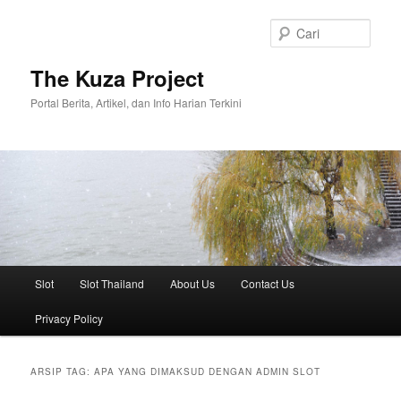
Langsung
Langsung
ke
ke
Cari
konten
konten
utama
sekunder
The Kuza Project
Portal Berita, Artikel, dan Info Harian Terkini
Menu
Slot
Slot Thailand
About Us
Contact Us
utama
Privacy Policy
ARSIP TAG:
APA YANG DIMAKSUD DENGAN ADMIN SLOT