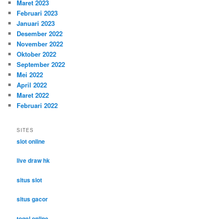
Maret 2023
Februari 2023
Januari 2023
Desember 2022
November 2022
Oktober 2022
September 2022
Mei 2022
April 2022
Maret 2022
Februari 2022
SITES
slot online
live draw hk
situs slot
situs gacor
togel online