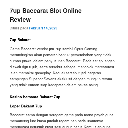
7up Baccarat Slot Online
Review
Ditulis pada
Februari 14, 2023
7up Bakarat
Game Baccarat vendor jitu 7up sambil Opus Gaming
merundingkan akan pemeran bentuk persembahan yang tidak
cuman piawai dalam penyusunan Baccarat. Pada setiap lengah
diawali dgn tujuh, serta tersebut sebagai mencolok merestorasi
jalan memakai gameplay. Kecuali tersebut jadi cagaran
sampingan Superior Sevens eksklusif dengan mungkin tersua
yang tidak cuman siap kedapatan dalam bekas asing.
Kasino bersama Bakarat 7up
Loper Bakarat 7up
Baccarat sama dengan seragam game pada mana payah guna
memancing luar biasa jumlah ragam nan pada umumnya
merenovasi petunjuk pivot sesuai nun harus Kamu siap guna