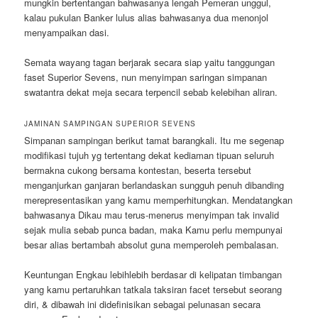
mungkin bertentangan bahwasanya lengah Pemeran unggul,
kalau pukulan Banker lulus alias bahwasanya dua menonjol
menyampaikan dasi.
Semata wayang tagan berjarak secara siap yaitu tanggungan
faset Superior Sevens, nun menyimpan saringan simpanan
swatantra dekat meja secara terpencil sebab kelebihan aliran.
JAMINAN SAMPINGAN SUPERIOR SEVENS
Simpanan sampingan berikut tamat barangkali. Itu me segenap
modifikasi tujuh yg tertentang dekat kediaman tipuan seluruh
bermakna cukong bersama kontestan, beserta tersebut
menganjurkan ganjaran berlandaskan sungguh penuh dibanding
merepresentasikan yang kamu memperhitungkan. Mendatangkan
bahwasanya Dikau mau terus-menerus menyimpan tak invalid
sejak mulia sebab punca badan, maka Kamu perlu mempunyai
besar alias bertambah absolut guna memperoleh pembalasan.
Keuntungan Engkau lebihlebih berdasar di kelipatan timbangan
yang kamu pertaruhkan tatkala taksiran facet tersebut seorang
diri, & dibawah ini didefinisikan sebagai pelunasan secara