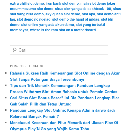
extra chili slot demo
,
iron bank slot demo
,
main slot demo joker
,
mount mazuma slot demo
,
situs slot yang ada cashback 100
,
situs
slot yang bisa demo
,
sky queen slot demo
,
slot apa
,
slot demo anti
lag
,
slot demo no ngelag
,
slot demo the hand of midas
,
slot idn
demo
,
slot online yang ada akun demo
,
slot yang terbukti
membayar
,
where is the ram slot on a motherboard
C
a
r
i
POS-POS TERBARU
Rahasia Sukses Raih Kemenangan Slot Online dengan Akun
Slot Tanpa Potongan Biaya Tersembunyi
Tips dan Trik Menarik Kemenangan: Panduan Lengkap
Proses Withdraw Slot Aman Rahasia untuk Pemain Cerdas
Cari Situs Slot Bonus Besar? Ini Dia Panduan Lengkap Biar
Gak Salah Pilih dan Tetap Untung
Panduan Lengkap Slot Online: Kenapa Admin Jarwo Jadi
Referensi Banyak Pemain?
Menelusuri Keseruan dan Fitur Menarik dari Ulasan Rise Of
Olympus Play’N Go yang Wajib Kamu Tahu