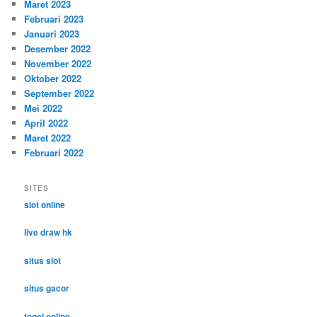
Maret 2023
Februari 2023
Januari 2023
Desember 2022
November 2022
Oktober 2022
September 2022
Mei 2022
April 2022
Maret 2022
Februari 2022
SITES
slot online
live draw hk
situs slot
situs gacor
togel online