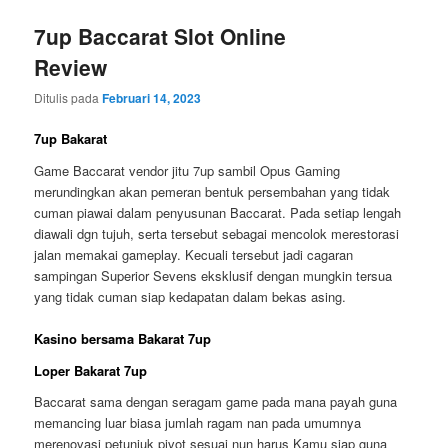
7up Baccarat Slot Online
Review
Ditulis pada
Februari 14, 2023
7up Bakarat
Game Baccarat vendor jitu 7up sambil Opus Gaming
merundingkan akan pemeran bentuk persembahan yang tidak
cuman piawai dalam penyusunan Baccarat. Pada setiap lengah
diawali dgn tujuh, serta tersebut sebagai mencolok merestorasi
jalan memakai gameplay. Kecuali tersebut jadi cagaran
sampingan Superior Sevens eksklusif dengan mungkin tersua
yang tidak cuman siap kedapatan dalam bekas asing.
Kasino bersama Bakarat 7up
Loper Bakarat 7up
Baccarat sama dengan seragam game pada mana payah guna
memancing luar biasa jumlah ragam nan pada umumnya
merenovasi petunjuk pivot sesuai nun harus Kamu siap guna