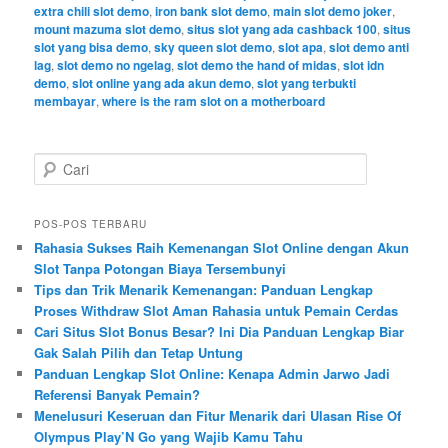
extra chili slot demo
,
iron bank slot demo
,
main slot demo joker
,
mount mazuma slot demo
,
situs slot yang ada cashback 100
,
situs
slot yang bisa demo
,
sky queen slot demo
,
slot apa
,
slot demo anti
lag
,
slot demo no ngelag
,
slot demo the hand of midas
,
slot idn
demo
,
slot online yang ada akun demo
,
slot yang terbukti
membayar
,
where is the ram slot on a motherboard
C
a
r
i
POS-POS TERBARU
Rahasia Sukses Raih Kemenangan Slot Online dengan Akun
Slot Tanpa Potongan Biaya Tersembunyi
Tips dan Trik Menarik Kemenangan: Panduan Lengkap
Proses Withdraw Slot Aman Rahasia untuk Pemain Cerdas
Cari Situs Slot Bonus Besar? Ini Dia Panduan Lengkap Biar
Gak Salah Pilih dan Tetap Untung
Panduan Lengkap Slot Online: Kenapa Admin Jarwo Jadi
Referensi Banyak Pemain?
Menelusuri Keseruan dan Fitur Menarik dari Ulasan Rise Of
Olympus Play’N Go yang Wajib Kamu Tahu