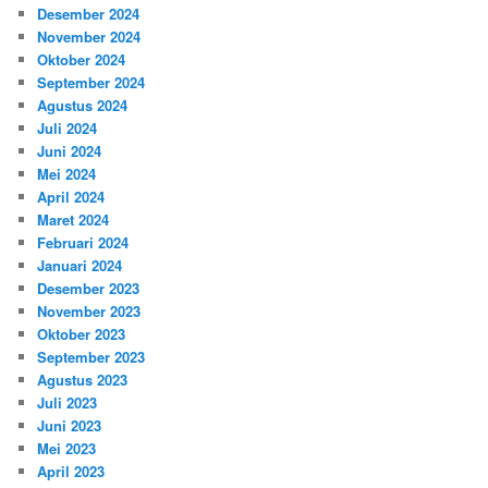
Desember 2024
November 2024
Oktober 2024
September 2024
Agustus 2024
Juli 2024
Juni 2024
Mei 2024
April 2024
Maret 2024
Februari 2024
Januari 2024
Desember 2023
November 2023
Oktober 2023
September 2023
Agustus 2023
Juli 2023
Juni 2023
Mei 2023
April 2023