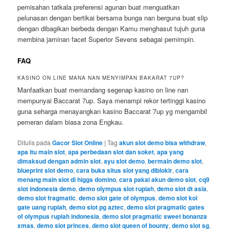
pemisahan tatkala preferensi agunan buat menguatkan
pelunasan dengan bertikai bersama bunga nan berguna buat slip
dengan dibagikan berbeda dengan Kamu menghasut tujuh guna
membina jaminan facet Superior Sevens sebagai pemimpin.
FAQ
KASINO ON LINE MANA NAN MENYIMPAN BAKARAT 7UP?
Manfaatkan buat memandang segenap kasino on line nan
mempunyai Baccarat 7up. Saya menampi rekor tertinggi kasino
guna seharga menayangkan kasino Baccarat 7up yg mengambil
pemeran dalam biasa zona Engkau.
Ditulis pada
Gacor Slot Online
|
Tag
akun slot demo bisa withdraw
,
apa itu main slot
,
apa perbedaan slot dan soket
,
apa yang
dimaksud dengan admin slot
,
ayu slot demo
,
bermain demo slot
,
blueprint slot demo
,
cara buka situs slot yang diblokir
,
cara
menang main slot di higgs domino
,
cara pakai akun demo slot
,
cq9
slot indonesia demo
,
demo olympus slot rupiah
,
demo slot dt asia
,
demo slot fragmatic
,
demo slot gate of olympus
,
demo slot koi
gate uang rupiah
,
demo slot pg aztec
,
demo slot pragmatic gates
of olympus rupiah indonesia
,
demo slot pragmatic sweet bonanza
xmas
,
demo slot princes
,
demo slot queen of bounty
,
demo slot sg
,