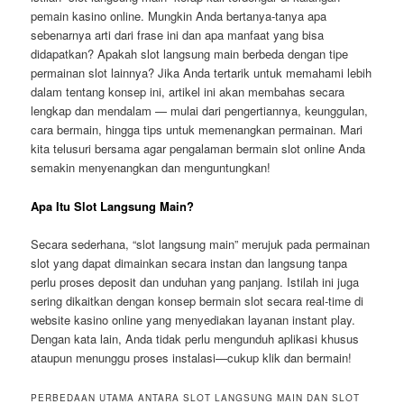
pemain kasino online. Mungkin Anda bertanya-tanya apa
sebenarnya arti dari frase ini dan apa manfaat yang bisa
didapatkan? Apakah slot langsung main berbeda dengan tipe
permainan slot lainnya? Jika Anda tertarik untuk memahami lebih
dalam tentang konsep ini, artikel ini akan membahas secara
lengkap dan mendalam — mulai dari pengertiannya, keunggulan,
cara bermain, hingga tips untuk memenangkan permainan. Mari
kita telusuri bersama agar pengalaman bermain slot online Anda
semakin menyenangkan dan menguntungkan!
Apa Itu Slot Langsung Main?
Secara sederhana, “slot langsung main” merujuk pada permainan
slot yang dapat dimainkan secara instan dan langsung tanpa
perlu proses deposit dan unduhan yang panjang. Istilah ini juga
sering dikaitkan dengan konsep bermain slot secara real-time di
website kasino online yang menyediakan layanan instant play.
Dengan kata lain, Anda tidak perlu mengunduh aplikasi khusus
ataupun menunggu proses instalasi—cukup klik dan bermain!
PERBEDAAN UTAMA ANTARA SLOT LANGSUNG MAIN DAN SLOT