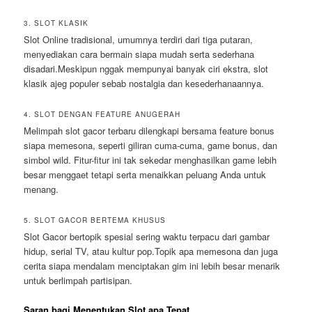
3. SLOT KLASIK
Slot Online tradisional, umumnya terdiri dari tiga putaran,
menyediakan cara bermain siapa mudah serta sederhana
disadari.Meskipun nggak mempunyai banyak ciri ekstra, slot
klasik ajeg populer sebab nostalgia dan kesederhanaannya.
4. SLOT DENGAN FEATURE ANUGERAH
Melimpah slot gacor terbaru dilengkapi bersama feature bonus
siapa memesona, seperti giliran cuma-cuma, game bonus, dan
simbol wild. Fitur-fitur ini tak sekedar menghasilkan game lebih
besar menggaet tetapi serta menaikkan peluang Anda untuk
menang.
5. SLOT GACOR BERTEMA KHUSUS
Slot Gacor bertopik spesial sering waktu terpacu dari gambar
hidup, serial TV, atau kultur pop.Topik apa memesona dan juga
cerita siapa mendalam menciptakan gim ini lebih besar menarik
untuk berlimpah partisipan.
Saran bagi Menentukan Slot apa Tepat