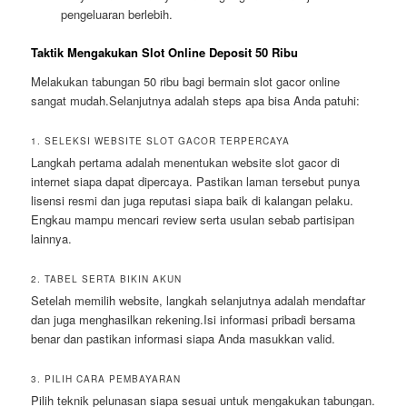
pengeluaran berlebih.
Taktik Mengakukan Slot Online Deposit 50 Ribu
Melakukan tabungan 50 ribu bagi bermain slot gacor online
sangat mudah.Selanjutnya adalah steps apa bisa Anda patuhi:
1. SELEKSI WEBSITE SLOT GACOR TERPERCAYA
Langkah pertama adalah menentukan website slot gacor di
internet siapa dapat dipercaya. Pastikan laman tersebut punya
lisensi resmi dan juga reputasi siapa baik di kalangan pelaku.
Engkau mampu mencari review serta usulan sebab partisipan
lainnya.
2. TABEL SERTA BIKIN AKUN
Setelah memilih website, langkah selanjutnya adalah mendaftar
dan juga menghasilkan rekening.Isi informasi pribadi bersama
benar dan pastikan informasi siapa Anda masukkan valid.
3. PILIH CARA PEMBAYARAN
Pilih teknik pelunasan siapa sesuai untuk mengakukan tabungan.