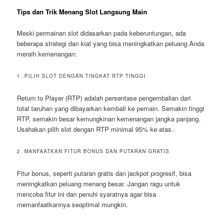
Tips dan Trik Menang Slot Langsung Main
Meski permainan slot didasarkan pada keberuntungan, ada
beberapa strategi dan kiat yang bisa meningkatkan peluang Anda
meraih kemenangan:
1. PILIH SLOT DENGAN TINGKAT RTP TINGGI
Return to Player (RTP) adalah persentase pengembalian dari
total taruhan yang dibayarkan kembali ke pemain. Semakin tinggi
RTP, semakin besar kemungkinan kemenangan jangka panjang.
Usahakan pilih slot dengan RTP minimal 95% ke atas.
2. MANFAATKAN FITUR BONUS DAN PUTARAN GRATIS
Fitur bonus, seperti putaran gratis dan jackpot progresif, bisa
meningkatkan peluang menang besar. Jangan ragu untuk
mencoba fitur ini dan penuhi syaratnya agar bisa
memanfaatkannya seoptimal mungkin.