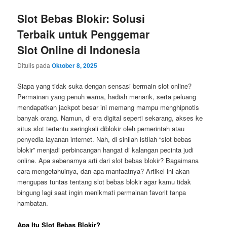
Slot Bebas Blokir: Solusi
Terbaik untuk Penggemar
Slot Online di Indonesia
Ditulis pada
Oktober 8, 2025
Siapa yang tidak suka dengan sensasi bermain slot online?
Permainan yang penuh warna, hadiah menarik, serta peluang
mendapatkan jackpot besar ini memang mampu menghipnotis
banyak orang. Namun, di era digital seperti sekarang, akses ke
situs slot tertentu seringkali diblokir oleh pemerintah atau
penyedia layanan internet. Nah, di sinilah istilah “slot bebas
blokir” menjadi perbincangan hangat di kalangan pecinta judi
online. Apa sebenarnya arti dari slot bebas blokir? Bagaimana
cara mengetahuinya, dan apa manfaatnya? Artikel ini akan
mengupas tuntas tentang slot bebas blokir agar kamu tidak
bingung lagi saat ingin menikmati permainan favorit tanpa
hambatan.
Apa Itu Slot Bebas Blokir?