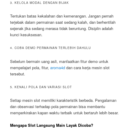
3. KELOLA MODAL DENGAN BIJAK
Tentukan batas kekalahan dan kemenangan. Jangan pernah
terjebak dalam permainan saat sedang kalah, dan berhentilah
sejenak jika sedang merasa tidak beruntung. Disiplin adalah
kunci kesuksesan.
4. COBA DEMO PERMAINAN TERLEBIH DAHULU
Sebelum bermain uang asli, manfaatkan fitur demo untuk
mempelajari pola, fitur,
aroma4d
dan cara kerja mesin slot
tersebut.
5. KENALI POLA DAN VARIASI SLOT
Setiap mesin slot memiliki karakteristik berbeda. Pengalaman
dan observasi terhadap pola permainan bisa membantu
memperkirakan kapan waktu terbaik untuk bertaruh lebih besar.
Mengapa Slot Langsung Main Layak Dicoba?