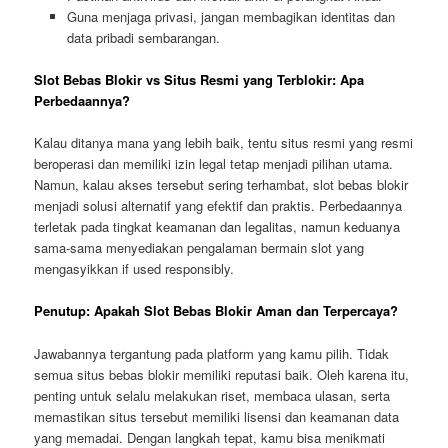
Guna menjaga privasi, jangan membagikan identitas dan
data pribadi sembarangan.
Slot Bebas Blokir vs Situs Resmi yang Terblokir: Apa
Perbedaannya?
Kalau ditanya mana yang lebih baik, tentu situs resmi yang resmi
beroperasi dan memiliki izin legal tetap menjadi pilihan utama.
Namun, kalau akses tersebut sering terhambat, slot bebas blokir
menjadi solusi alternatif yang efektif dan praktis. Perbedaannya
terletak pada tingkat keamanan dan legalitas, namun keduanya
sama-sama menyediakan pengalaman bermain slot yang
mengasyikkan if used responsibly.
Penutup: Apakah Slot Bebas Blokir Aman dan Terpercaya?
Jawabannya tergantung pada platform yang kamu pilih. Tidak
semua situs bebas blokir memiliki reputasi baik. Oleh karena itu,
penting untuk selalu melakukan riset, membaca ulasan, serta
memastikan situs tersebut memiliki lisensi dan keamanan data
yang memadai. Dengan langkah tepat, kamu bisa menikmati