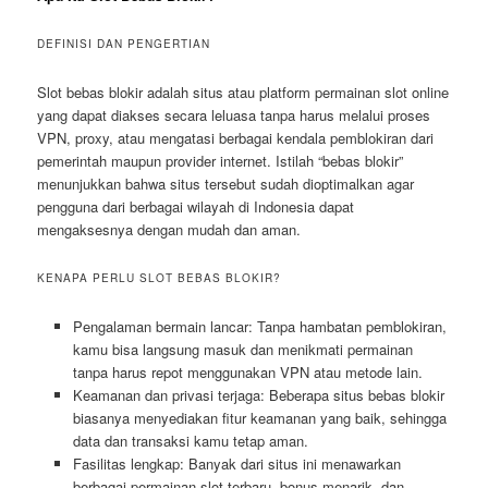
DEFINISI DAN PENGERTIAN
Slot bebas blokir adalah situs atau platform permainan slot online
yang dapat diakses secara leluasa tanpa harus melalui proses
VPN, proxy, atau mengatasi berbagai kendala pemblokiran dari
pemerintah maupun provider internet. Istilah “bebas blokir”
menunjukkan bahwa situs tersebut sudah dioptimalkan agar
pengguna dari berbagai wilayah di Indonesia dapat
mengaksesnya dengan mudah dan aman.
KENAPA PERLU SLOT BEBAS BLOKIR?
Pengalaman bermain lancar: Tanpa hambatan pemblokiran,
kamu bisa langsung masuk dan menikmati permainan
tanpa harus repot menggunakan VPN atau metode lain.
Keamanan dan privasi terjaga: Beberapa situs bebas blokir
biasanya menyediakan fitur keamanan yang baik, sehingga
data dan transaksi kamu tetap aman.
Fasilitas lengkap: Banyak dari situs ini menawarkan
berbagai permainan slot terbaru, bonus menarik, dan