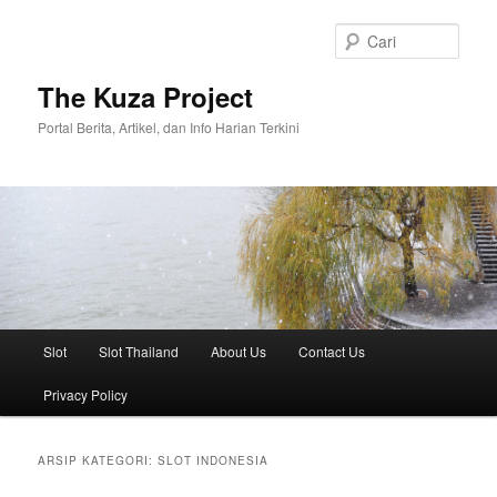
Langsung
Langsung
ke
ke
Cari
konten
konten
utama
sekunder
The Kuza Project
Portal Berita, Artikel, dan Info Harian Terkini
Menu
Slot
Slot Thailand
About Us
Contact Us
utama
Privacy Policy
ARSIP KATEGORI:
SLOT INDONESIA