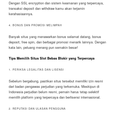
Dengan SSL encryption dan sistem keamanan yang terpercaya,
transaksi deposit dan withdraw kamu akan terjamin
kerahasiaannya.
4. BONUS DAN PROMOSI MELIMPAH
Banyak situs yang menawarkan bonus selamat datang, bonus
deposit, free spin, dan berbagai promosi menarik lainnya. Dengan
kata lain, peluang menang pun semakin besar!
Tips Memilih Situs Slot Bebas Blokir yang Terpercaya
1. PERIKSA LEGALITAS DAN LISENSI
Sebelum bergabung, pastikan situs tersebut memiliki izin resmi
dari badan pengawas perjudian yang terkemuka. Meskipun di
Indonesia perjudian belum resmi, pemain harus tetap selektif
memilih platform yang terpercaya dan berlisensi internasional.
2. REPUTASI DAN ULASAN PENGGUNA