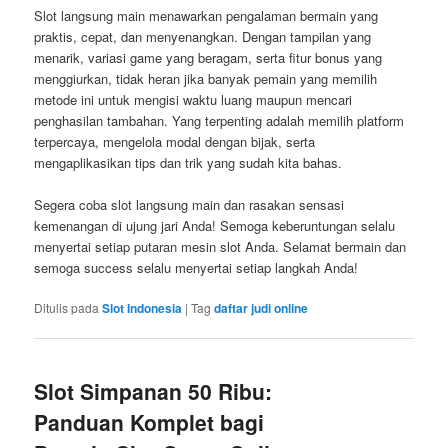
Slot langsung main menawarkan pengalaman bermain yang
praktis, cepat, dan menyenangkan. Dengan tampilan yang
menarik, variasi game yang beragam, serta fitur bonus yang
menggiurkan, tidak heran jika banyak pemain yang memilih
metode ini untuk mengisi waktu luang maupun mencari
penghasilan tambahan. Yang terpenting adalah memilih platform
terpercaya, mengelola modal dengan bijak, serta
mengaplikasikan tips dan trik yang sudah kita bahas.
Segera coba slot langsung main dan rasakan sensasi
kemenangan di ujung jari Anda! Semoga keberuntungan selalu
menyertai setiap putaran mesin slot Anda. Selamat bermain dan
semoga success selalu menyertai setiap langkah Anda!
Ditulis pada
Slot Indonesia
|
Tag
daftar judi online
Slot Simpanan 50 Ribu:
Panduan Komplet bagi