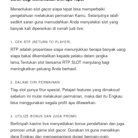
Menentukan slot gacor siapa tepat bisa memperbaiki
pengetahuan melakukan permainan Kamu. Selanjutnya ialah
sedikit saran guna memudahkan Anda menyeleksi slot yang
banyak kali diperankan di rumah judi live:
1. CEK RTP (RETURN TO PLAYER)
RTP adalah prosentase siapa menunjukkan berapa banyak uang
siapa bakal dikembalikan kepada pelaku dalam jangka
lama.Tentukan slot bersama RTP SLOT menjulang bagi
meningkatkan peluang Anda berhasil.
2. DALAMI CIRI PERMAINAN
Tiap slot punya fitur spesial. Pelajari features yang dimaksud
sebelum ini mulai melakukan permainan, maka dari itu Engkau
bisa menggunakan segala profit apa ditawarkan.
3. UTILIZE BONUS DAN JUGA PROMO
Berlimpah kasino live menyediakan bonus pendaftaran dan juga
promosi untuk game slot gacor. Gunakan ini guna menaikkan
dana Engkau dan memperpanjang durasi bermain-main.