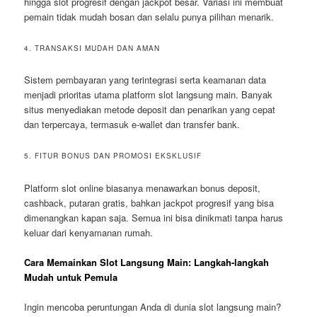
hingga slot progresif dengan jackpot besar. Variasi ini membuat
pemain tidak mudah bosan dan selalu punya pilihan menarik.
4. TRANSAKSI MUDAH DAN AMAN
Sistem pembayaran yang terintegrasi serta keamanan data
menjadi prioritas utama platform slot langsung main. Banyak
situs menyediakan metode deposit dan penarikan yang cepat
dan terpercaya, termasuk e-wallet dan transfer bank.
5. FITUR BONUS DAN PROMOSI EKSKLUSIF
Platform slot online biasanya menawarkan bonus deposit,
cashback, putaran gratis, bahkan jackpot progresif yang bisa
dimenangkan kapan saja. Semua ini bisa dinikmati tanpa harus
keluar dari kenyamanan rumah.
Cara Memainkan Slot Langsung Main: Langkah-langkah
Mudah untuk Pemula
Ingin mencoba peruntungan Anda di dunia slot langsung main?