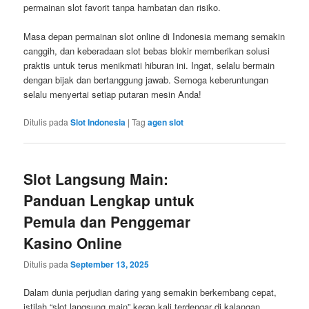
permainan slot favorit tanpa hambatan dan risiko.
Masa depan permainan slot online di Indonesia memang semakin
canggih, dan keberadaan slot bebas blokir memberikan solusi
praktis untuk terus menikmati hiburan ini. Ingat, selalu bermain
dengan bijak dan bertanggung jawab. Semoga keberuntungan
selalu menyertai setiap putaran mesin Anda!
Ditulis pada
Slot Indonesia
|
Tag
agen slot
Slot Langsung Main:
Panduan Lengkap untuk
Pemula dan Penggemar
Kasino Online
Ditulis pada
September 13, 2025
Dalam dunia perjudian daring yang semakin berkembang cepat,
istilah “slot langsung main” kerap kali terdengar di kalangan