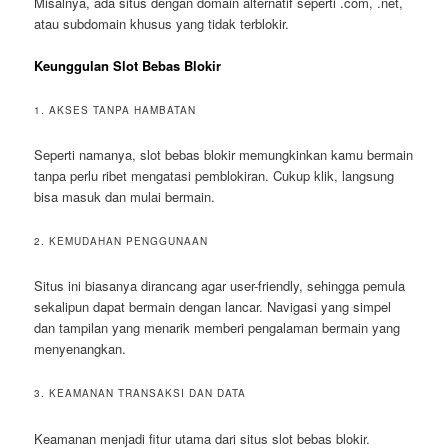
Misalnya, ada situs dengan domain alternatif seperti .com, .net,
atau subdomain khusus yang tidak terblokir.
Keunggulan Slot Bebas Blokir
1. AKSES TANPA HAMBATAN
Seperti namanya, slot bebas blokir memungkinkan kamu bermain
tanpa perlu ribet mengatasi pemblokiran. Cukup klik, langsung
bisa masuk dan mulai bermain.
2. KEMUDAHAN PENGGUNAAN
Situs ini biasanya dirancang agar user-friendly, sehingga pemula
sekalipun dapat bermain dengan lancar. Navigasi yang simpel
dan tampilan yang menarik memberi pengalaman bermain yang
menyenangkan.
3. KEAMANAN TRANSAKSI DAN DATA
Keamanan menjadi fitur utama dari situs slot bebas blokir.