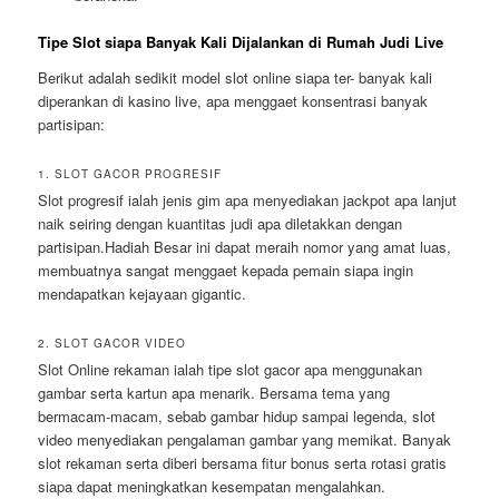
Tipe Slot siapa Banyak Kali Dijalankan di Rumah Judi Live
Berikut adalah sedikit model slot online siapa ter- banyak kali
diperankan di kasino live, apa menggaet konsentrasi banyak
partisipan:
1. SLOT GACOR PROGRESIF
Slot progresif ialah jenis gim apa menyediakan jackpot apa lanjut
naik seiring dengan kuantitas judi apa diletakkan dengan
partisipan.Hadiah Besar ini dapat meraih nomor yang amat luas,
membuatnya sangat menggaet kepada pemain siapa ingin
mendapatkan kejayaan gigantic.
2. SLOT GACOR VIDEO
Slot Online rekaman ialah tipe slot gacor apa menggunakan
gambar serta kartun apa menarik. Bersama tema yang
bermacam-macam, sebab gambar hidup sampai legenda, slot
video menyediakan pengalaman gambar yang memikat. Banyak
slot rekaman serta diberi bersama fitur bonus serta rotasi gratis
siapa dapat meningkatkan kesempatan mengalahkan.