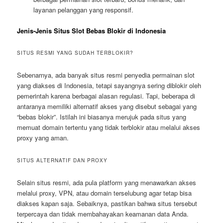
layanan pelanggan yang responsif.
Jenis-Jenis Situs Slot Bebas Blokir di Indonesia
SITUS RESMI YANG SUDAH TERBLOKIR?
Sebenarnya, ada banyak situs resmi penyedia permainan slot
yang diakses di Indonesia, tetapi sayangnya sering diblokir oleh
pemerintah karena berbagai alasan regulasi. Tapi, beberapa di
antaranya memiliki alternatif akses yang disebut sebagai yang
“bebas blokir”. Istilah ini biasanya merujuk pada situs yang
memuat domain tertentu yang tidak terblokir atau melalui akses
proxy yang aman.
SITUS ALTERNATIF DAN PROXY
Selain situs resmi, ada pula platform yang menawarkan akses
melalui proxy, VPN, atau domain terselubung agar tetap bisa
diakses kapan saja. Sebaiknya, pastikan bahwa situs tersebut
terpercaya dan tidak membahayakan keamanan data Anda.