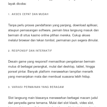
layak dicoba:
1. AKSES CEPAT DAN MUDAH
Tanpa perlu proses pendaftaran yang panjang, download aplikasi,
ataupun pemasangan software, pemain bisa langsung masuk dan
bermain di situs kasino online pilihan mereka. Cukup akses
melalui browser dan tekan tombol, permainan pun segera dimulai.
2. RESPONSIF DAN INTERAKTIF
Desain game yang responsif memastikan pengalaman bermain
mulus di berbagai perangkat, mulai dari desktop, tablet, hingga
ponsel pintar. Banyak platform menawarkan tampilan menarik
yang memanjakan mata dan membuat suasana lebih hidup.
3. VARIASI PERMAINAN YANG BERAGAM
Slot langsung main biasanya menawarkan berbagai macam judul
dari penyedia game ternama. Mulai dari slot klasik, video slot,