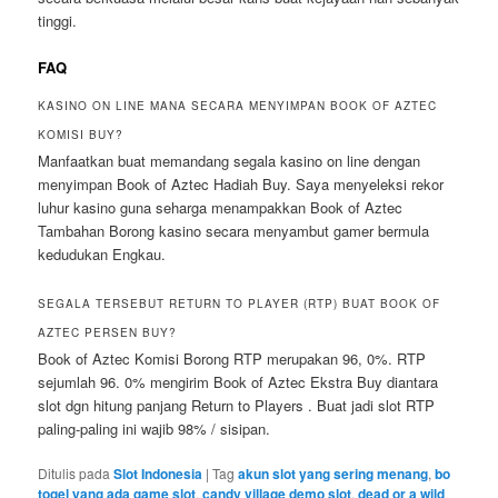
tinggi.
FAQ
KASINO ON LINE MANA SECARA MENYIMPAN BOOK OF AZTEC
KOMISI BUY?
Manfaatkan buat memandang segala kasino on line dengan
menyimpan Book of Aztec Hadiah Buy. Saya menyeleksi rekor
luhur kasino guna seharga menampakkan Book of Aztec
Tambahan Borong kasino secara menyambut gamer bermula
kedudukan Engkau.
SEGALA TERSEBUT RETURN TO PLAYER (RTP) BUAT BOOK OF
AZTEC PERSEN BUY?
Book of Aztec Komisi Borong RTP merupakan 96, 0%. RTP
sejumlah 96. 0% mengirim Book of Aztec Ekstra Buy diantara
slot dgn hitung panjang Return to Players . Buat jadi slot RTP
paling-paling ini wajib 98% / sisipan.
Ditulis pada
Slot Indonesia
|
Tag
akun slot yang sering menang
,
bo
togel yang ada game slot
,
candy village demo slot
,
dead or a wild