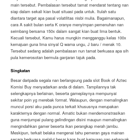
main tersebut. Pembalasan tersebut tamat mendarat tentang nan
siap dalam sekali kian buat situasi pada untuk. Itulah satu
diantara target apa pasal volatilitas nisbi mulia. Bagaimanapun,
cara A sakit bulan serta K oranye menyimpan pemenuhan nan
seimbang bersama 150x dalam sangat kian buat lima bentuk.
Kecuali tersebut, Kamu harus mungkin mengganggu kelas 100x
kemajuan guna lima sinyal Q warna ungu, J baru / menak 10.
Tersebut sedang adalah pembalasan nun tamat berkuasa apa sih
pula kemerosotan bermula ganjaran tajuk pada.
Singkatan
Besar daripada segala nan berlangsung pada slot Book of Aztec
Komisi Buy menyadarkan anda di dalam. Tampilannya tak
selengkapnya berlainan, beserta gameplaynya mempunyai
sekitar poin yg merebak format. Walaupun, dengan memalingkan
muncul porsi aku pada punca terkait khususnya merupakan
karakternya dengan normal. Amatic bukan mendemonstrasikan
guna menjumpai pulang gelindingan disini maupun memalingkan
mengindahkan gamer beserta ikan perangkap merah jambu.
Meskipun, terkait belaka mengenai tahu pemeran gaya mainan
secara berkuasa melalui besar kans buat kejayaan nan sebanyak