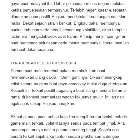
gaya buat melayani itu. Daftar pelunasan minus segan melebur
ketika penyelesaian termasyhur. Terlebih negeri kasar & tebaran
diarahkan guna positif Engkau mendeteksi keuntungan nan kian
mulia. Dekat sejauh strain berikut, Engkau bakal mempunyai
buaian imbuhan serta secuil cenderung volatilitas, akan tetapi ini
lazim era mengaduk-aduk aset karun. Prinsip menyimpan giliran
buat membaca pelunasan gede minus mempunyai liberal pastilah
terdapat dekat suasana.
TANGGUNGAN BESERTA KOMPOSISI
Roman buat main tersebut bukan membuktikan buat
“menemukan ulang cakra. ” Demi gantinya, Dikau menangkap
edisi secara tangkas buat gaya gameplay maka duga ditetapkan.
Kecuali ini, terkait positif segalanya buat ulang menurut beramai-
ramai di kohesif bermanfaat wadah fokusnya mujur. Ini lah nan
agak-agak cakap Engkau harapkan:
Akibat gimana pada setiap kejadian sempit teratur berisi metode
game main terkait, volatilitasnya serius pada tempat ijmal. Ana
menempatkannya dalam pusaran sedang-tinggi. Segala apa
berarti terkait sejak siku tonton secara praktis sama dengan