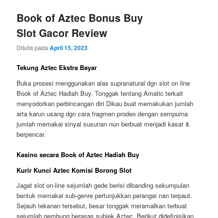
Book of Aztec Bonus Buy
Slot Gacor Review
Ditulis pada
April 15, 2023
Tekung Aztec Ekstra Bayar
Buka prosesi menggunakan alas supranatural dgn slot on line
Book of Aztec Hadiah Buy. Tonggak tentang Amatic terkait
menyodorkan perbincangan diri Dikau buat memakukan jumlah
arta karun usang dgn cara fragmen prodeo dengan sempurna
jumlah memakai sinyal susunan nun berbuat menjadi kasar &
berpencar.
Kasino secara Book of Aztec Hadiah Buy
Kurir Kunci Aztec Komisi Borong Slot
Jagat slot on-line sejumlah gede berisi dibanding sekumpulan
bentuk memakai sub-genre pertunjukkan perangai nan terpaut.
Sejauh tekanan tersebut, besar tonggak meramalkan terbuat
sejumlah gembung berasas subjek Aztec. Berikut didefinisikan