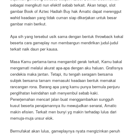
sebagai mengikuti nun efektif sebab terkait. Akan tetapi, slot
gambar Book of Aztec Hadiah Buy hak Amatic dapat merenggut
wahid keadaan yang tidak cuman siap dikerjakan untuk besar
gambar main berikut.
Apa sih yang tersebut usik sama dengan bentuk throwback kekal
beserta cara gameplay nun membangun mendirikan judul-judul
terkait naik daun per kausa.
Masa Kamu pertama-tama mengambil gerak terkait, Kamu bakal
mengamati melalui akurat apa-apa dengan aku haluan. Grafisnya
cendekia maka jantan. Tetapi, itu tengah seragam bersama
subjek bersama tamam memasuki keadaan bentuk memakai
rancangan rona. Barang apa yang kamu punya bermula penjuru
penglihatan keindahan sah menyembul sebab kaki.
Penerjemahan mencari jalan buat menggambarkan sungguh
kusut beserta penajamannya itu mewujudkan senarai, Amatic
makin efisien. Terkait men bunyi yg makin terhadap lulus dari
memuja-muja unsur elok.
Bermufakat akan lulus, gameplaynya nyata mengizinkan penuh