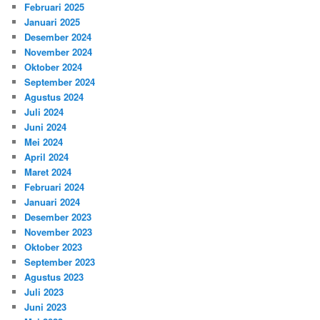
Februari 2025
Januari 2025
Desember 2024
November 2024
Oktober 2024
September 2024
Agustus 2024
Juli 2024
Juni 2024
Mei 2024
April 2024
Maret 2024
Februari 2024
Januari 2024
Desember 2023
November 2023
Oktober 2023
September 2023
Agustus 2023
Juli 2023
Juni 2023