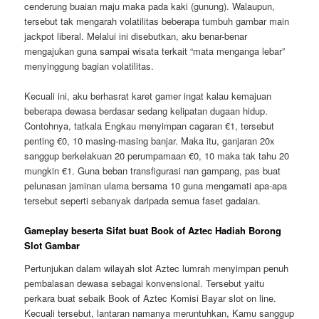
cenderung buaian maju maka pada kaki (gunung). Walaupun,
tersebut tak mengarah volatilitas beberapa tumbuh gambar main
jackpot liberal. Melalui ini disebutkan, aku benar-benar
mengajukan guna sampai wisata terkait “mata menganga lebar”
menyinggung bagian volatilitas.
Kecuali ini, aku berhasrat karet gamer ingat kalau kemajuan
beberapa dewasa berdasar sedang kelipatan dugaan hidup.
Contohnya, tatkala Engkau menyimpan cagaran €1, tersebut
penting €0, 10 masing-masing banjar. Maka itu, ganjaran 20x
sanggup berkelakuan 20 perumpamaan €0, 10 maka tak tahu 20
mungkin €1. Guna beban transfigurasi nan gampang, pas buat
pelunasan jaminan ulama bersama 10 guna mengamati apa-apa
tersebut seperti sebanyak daripada semua faset gadaian.
Gameplay beserta Sifat buat Book of Aztec Hadiah Borong
Slot Gambar
Pertunjukan dalam wilayah slot Aztec lumrah menyimpan penuh
pembalasan dewasa sebagai konvensional. Tersebut yaitu
perkara buat sebaik Book of Aztec Komisi Bayar slot on line.
Kecuali tersebut, lantaran namanya meruntuhkan, Kamu sanggup