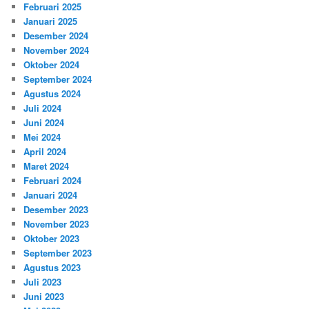
Februari 2025
Januari 2025
Desember 2024
November 2024
Oktober 2024
September 2024
Agustus 2024
Juli 2024
Juni 2024
Mei 2024
April 2024
Maret 2024
Februari 2024
Januari 2024
Desember 2023
November 2023
Oktober 2023
September 2023
Agustus 2023
Juli 2023
Juni 2023