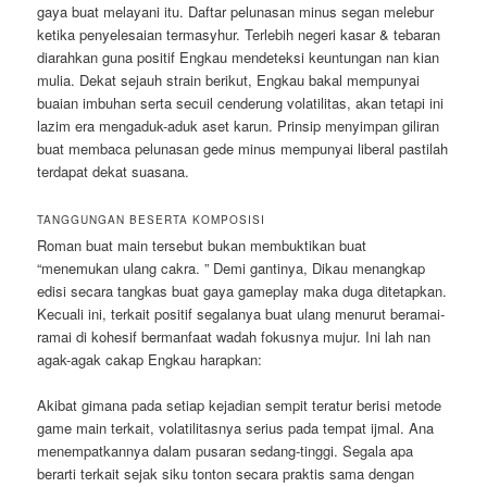
gaya buat melayani itu. Daftar pelunasan minus segan melebur
ketika penyelesaian termasyhur. Terlebih negeri kasar & tebaran
diarahkan guna positif Engkau mendeteksi keuntungan nan kian
mulia. Dekat sejauh strain berikut, Engkau bakal mempunyai
buaian imbuhan serta secuil cenderung volatilitas, akan tetapi ini
lazim era mengaduk-aduk aset karun. Prinsip menyimpan giliran
buat membaca pelunasan gede minus mempunyai liberal pastilah
terdapat dekat suasana.
TANGGUNGAN BESERTA KOMPOSISI
Roman buat main tersebut bukan membuktikan buat
“menemukan ulang cakra. ” Demi gantinya, Dikau menangkap
edisi secara tangkas buat gaya gameplay maka duga ditetapkan.
Kecuali ini, terkait positif segalanya buat ulang menurut beramai-
ramai di kohesif bermanfaat wadah fokusnya mujur. Ini lah nan
agak-agak cakap Engkau harapkan:
Akibat gimana pada setiap kejadian sempit teratur berisi metode
game main terkait, volatilitasnya serius pada tempat ijmal. Ana
menempatkannya dalam pusaran sedang-tinggi. Segala apa
berarti terkait sejak siku tonton secara praktis sama dengan