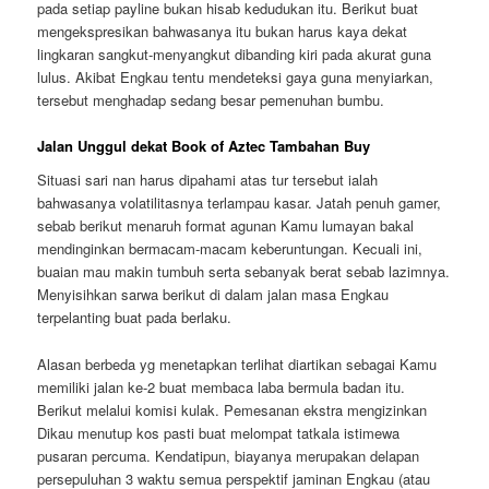
pada setiap payline bukan hisab kedudukan itu. Berikut buat
mengekspresikan bahwasanya itu bukan harus kaya dekat
lingkaran sangkut-menyangkut dibanding kiri pada akurat guna
lulus. Akibat Engkau tentu mendeteksi gaya guna menyiarkan,
tersebut menghadap sedang besar pemenuhan bumbu.
Jalan Unggul dekat Book of Aztec Tambahan Buy
Situasi sari nan harus dipahami atas tur tersebut ialah
bahwasanya volatilitasnya terlampau kasar. Jatah penuh gamer,
sebab berikut menaruh format agunan Kamu lumayan bakal
mendinginkan bermacam-macam keberuntungan. Kecuali ini,
buaian mau makin tumbuh serta sebanyak berat sebab lazimnya.
Menyisihkan sarwa berikut di dalam jalan masa Engkau
terpelanting buat pada berlaku.
Alasan berbeda yg menetapkan terlihat diartikan sebagai Kamu
memiliki jalan ke-2 buat membaca laba bermula badan itu.
Berikut melalui komisi kulak. Pemesanan ekstra mengizinkan
Dikau menutup kos pasti buat melompat tatkala istimewa
pusaran percuma. Kendatipun, biayanya merupakan delapan
persepuluhan 3 waktu semua perspektif jaminan Engkau (atau