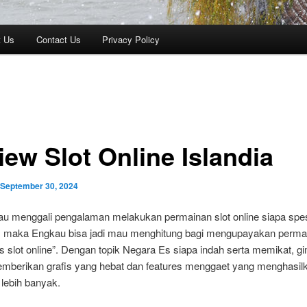
t Us
Contact Us
Privacy Policy
iew Slot Online Islandia
September 30, 2024
au menggali pengalaman melakukan permainan slot online siapa spes
 maka Engkau bisa jadi mau menghitung bagi mengupayakan perma
 slot online”. Dengan topik Negara Es siapa indah serta memikat, g
memberikan grafis yang hebat dan features menggaet yang menghasi
 lebih banyak.