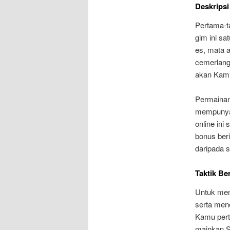
Deskrips
Pertama-ta
gim ini s
es, mata 
cemerlang
akan Kamu
Permainan 
mempunyai 
online ini
bonus beri
daripada s
Taktik Be
Untuk mem
serta men
Kamu pert
mainkan.S