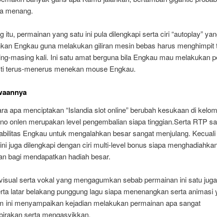
a menang.
g itu, permainan yang satu ini pula dilengkapi serta ciri “autoplay” ya
an Engkau guna melakukan giliran mesin bebas harus menghimpit 
ing-masing kali. Ini satu amat berguna bila Engkau mau melakukan 
ti terus-menerus menekan mouse Engkau.
waannya
ra apa menciptakan “Islandia slot online” berubah kesukaan di kelo
no onlen merupakan level pengembalian siapa tinggian.Serta RTP s
bilitas Engkau untuk mengalahkan besar sangat menjulang. Kecuali 
ini juga dilengkapi dengan ciri multi-level bonus siapa menghadiahka
n bagi mendapatkan hadiah besar.
r visual serta vokal yang mengagumkan sebab permainan ini satu juga
erta latar belakang punggung lagu siapa menenangkan serta animasi
im ini menyampaikan kejadian melakukan permainan apa sangat
rakan serta mengasyikkan.