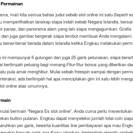
i Permainan
ma, mari kita semua bahas judul sebab slot online ini satu.Seperti s
atu memperlihatkan lanskap siapa indah sebab Negara Islandia, bers
air panas, dan panorama alam yang lain siapa mengagumkan. Grafis
 dan juga gambar bergerak siapa lembut membuat Anda mengalami
 benar-benar berada dalam Islandia ketika Engkau melakukan perm
ini mempunyai 5 gulungan dan juga 25 garis pelunasan, siapa berar
berlimpah peluang bagi menang.Fitur-fitur bonus yang diberikan dari
 satu pula amat menghibur. Mulai sebab freespin sampai dengan perm
nteraksi, ada berlimpah hal apa menciptakan gim ini satu lebih men
lot online atas umumnya.
rmain
ulai bermain “Negara Es slot online”, Anda cuma perlu menentukan 
ekan button putaran. Engkau dapat menyeleksi jumlah total coin sia
aruhkan per garis, beserta kuantitas line pembayaran apa mau Engk
emakin banyak garis apa Kamu jalankan, bertambah gigantic probabi