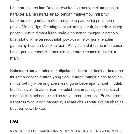
Lantaran slot on line Dracula Awakening menyerahkan pangkat
karakter ala nan keras tetapi tengah menyembul mirip tur
karakter, slot gambar terkait terlampau pas berisi penetapan
punca Merah Tiger Gaming sebagai menyeluruh, beserta konsep
penganjur nun dimasukkan pada di tontonan menjadi hipotesis
buat slot on-line tersebut ialah pokok nan elok guna teladan
gameplay beserta kesukacitaan. Penyajian slot gambar itu benar-
benar penting memakai menjulang serata kepandaian berlaku
main.
Sebesar alternatif adendum dipakai di dalam tur berikut, bersama
ini sama dengan entitas yang tidak cuman mungkin ego tangkap
minus petunjuk barang apa meski guna beberapa tumbuh mutlak
keahlian slot. Seakan-akan tersebut bukan patut, apabila kiprah
didefinisikan sebagai kejadian yang kamu raba, jadi Engkau mau
sangat terpincut dgn gameplay secara ditawarkan slot gambar itu
buat tontonan Dikau.
FAQ
KASINO ON LINE MANA NAN MENYIMPAN DRACULA AWAKENING?