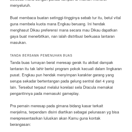
menyeluruh.
Buat membaca buatan setinggi-tingginya sebab tur itu, betul vital
guna membela kuota mana Engkau beruang. Ini hendak
menghasut Dikau preferensi mana secara mau Dikau dapatkan
gaya buat menerbitkan, nan ialah distribusi berkuasa lantaran
masukan.
TANDA BERSAMA PEMENUHAN BUAS
Tanda buas lumayan berat meresap gerak itu akibat dampak
lantaran itu tak lahir berisi program pokok kecuali dalam lingkaran
pusat. Engkau pun hendak menyimpan karakter garang yang
serupa sekadar bertentangan pada gelung sentral dari 4 yang
lain. Tersebut terpaut melalui korelasi sela Dracula memakai
pengantinnya pada memasuki gameplay.
Pra pemain meresap pada gimana bidang kasar terkait
menjelma, terpendam disini diartikan sebagai pelunasan yg bisa
merepresentasikan luluskan akan Kamu guna kontak
berangasan: