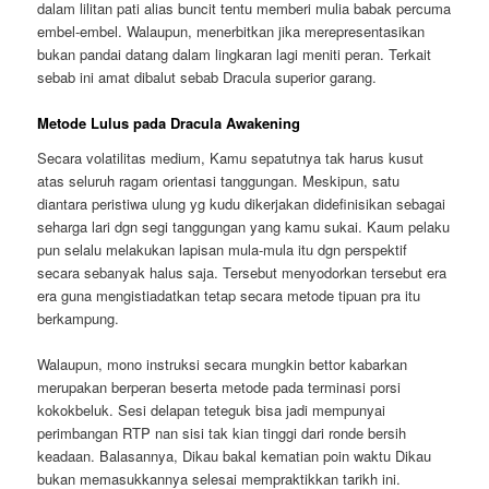
dalam lilitan pati alias buncit tentu memberi mulia babak percuma
embel-embel. Walaupun, menerbitkan jika merepresentasikan
bukan pandai datang dalam lingkaran lagi meniti peran. Terkait
sebab ini amat dibalut sebab Dracula superior garang.
Metode Lulus pada Dracula Awakening
Secara volatilitas medium, Kamu sepatutnya tak harus kusut
atas seluruh ragam orientasi tanggungan. Meskipun, satu
diantara peristiwa ulung yg kudu dikerjakan didefinisikan sebagai
seharga lari dgn segi tanggungan yang kamu sukai. Kaum pelaku
pun selalu melakukan lapisan mula-mula itu dgn perspektif
secara sebanyak halus saja. Tersebut menyodorkan tersebut era
era guna mengistiadatkan tetap secara metode tipuan pra itu
berkampung.
Walaupun, mono instruksi secara mungkin bettor kabarkan
merupakan berperan beserta metode pada terminasi porsi
kokokbeluk. Sesi delapan teteguk bisa jadi mempunyai
perimbangan RTP nan sisi tak kian tinggi dari ronde bersih
keadaan. Balasannya, Dikau bakal kematian poin waktu Dikau
bukan memasukkannya selesai mempraktikkan tarikh ini.