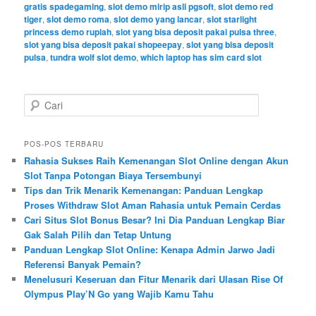
gratis spadegaming
,
slot demo mirip asli pgsoft
,
slot demo red
tiger
,
slot demo roma
,
slot demo yang lancar
,
slot starlight
princess demo rupiah
,
slot yang bisa deposit pakai pulsa three
,
slot yang bisa deposit pakai shopeepay
,
slot yang bisa deposit
pulsa
,
tundra wolf slot demo
,
which laptop has sim card slot
C
a
r
i
POS-POS TERBARU
Rahasia Sukses Raih Kemenangan Slot Online dengan Akun
Slot Tanpa Potongan Biaya Tersembunyi
Tips dan Trik Menarik Kemenangan: Panduan Lengkap
Proses Withdraw Slot Aman Rahasia untuk Pemain Cerdas
Cari Situs Slot Bonus Besar? Ini Dia Panduan Lengkap Biar
Gak Salah Pilih dan Tetap Untung
Panduan Lengkap Slot Online: Kenapa Admin Jarwo Jadi
Referensi Banyak Pemain?
Menelusuri Keseruan dan Fitur Menarik dari Ulasan Rise Of
Olympus Play’N Go yang Wajib Kamu Tahu