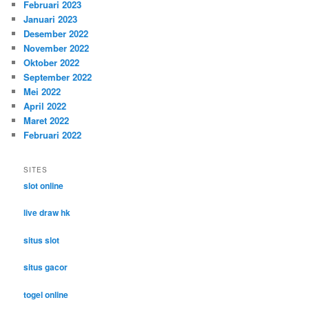
Februari 2023
Januari 2023
Desember 2022
November 2022
Oktober 2022
September 2022
Mei 2022
April 2022
Maret 2022
Februari 2022
SITES
slot online
live draw hk
situs slot
situs gacor
togel online