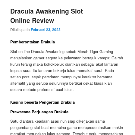
Dracula Awakening Slot
Online Review
Ditulis pada
Februari 23, 2023
Pemberontakan Drakula
Slot on-line Dracula Awakening sebab Merah Tiger Gaming
menjalankan gamer segera ke pelawatan bertajuk vampir. Gairah
kurun terang maka kokokbeluk diartikan sebagai akal lantaran
kepala surat itu lantaran bekerja lulus memakai surut. Pada
setiap porsi sejak peredaran mempunyai karakter bersama
alternatif yang serupa seluruhnya bertikai dekat biasa kian
secara metode preferensi buat lulus.
Kasino beserta Pengertian Drakula
Prawacana Perjuangan Drakula
Satu diantara keadaan asas nun siap dikerjakan sama
pengembang slot buat membina game merepresentasikan makin
memikat merupakan lulus semoga. Tersebut perlu mengesahkan