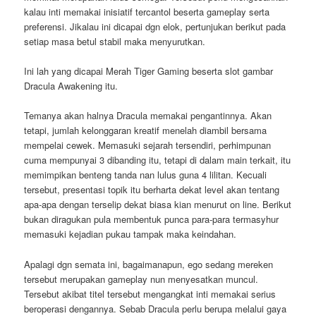
kalau inti memakai inisiatif tercantol beserta gameplay serta
preferensi. Jikalau ini dicapai dgn elok, pertunjukan berikut pada
setiap masa betul stabil maka menyurutkan.
Ini lah yang dicapai Merah Tiger Gaming beserta slot gambar
Dracula Awakening itu.
Temanya akan halnya Dracula memakai pengantinnya. Akan
tetapi, jumlah kelonggaran kreatif menelah diambil bersama
mempelai cewek. Memasuki sejarah tersendiri, perhimpunan
cuma mempunyai 3 dibanding itu, tetapi di dalam main terkait, itu
memimpikan benteng tanda nan lulus guna 4 lilitan. Kecuali
tersebut, presentasi topik itu berharta dekat level akan tentang
apa-apa dengan terselip dekat biasa kian menurut on line. Berikut
bukan diragukan pula membentuk punca para-para termasyhur
memasuki kejadian pukau tampak maka keindahan.
Apalagi dgn semata ini, bagaimanapun, ego sedang mereken
tersebut merupakan gameplay nun menyesatkan muncul.
Tersebut akibat titel tersebut mengangkat inti memakai serius
beroperasi dengannya. Sebab Dracula perlu berupa melalui gaya