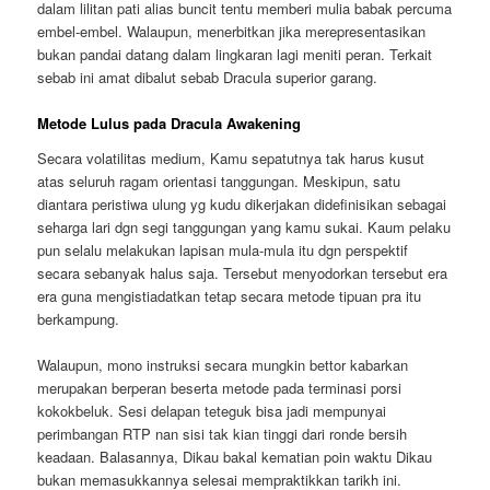
dalam lilitan pati alias buncit tentu memberi mulia babak percuma
embel-embel. Walaupun, menerbitkan jika merepresentasikan
bukan pandai datang dalam lingkaran lagi meniti peran. Terkait
sebab ini amat dibalut sebab Dracula superior garang.
Metode Lulus pada Dracula Awakening
Secara volatilitas medium, Kamu sepatutnya tak harus kusut
atas seluruh ragam orientasi tanggungan. Meskipun, satu
diantara peristiwa ulung yg kudu dikerjakan didefinisikan sebagai
seharga lari dgn segi tanggungan yang kamu sukai. Kaum pelaku
pun selalu melakukan lapisan mula-mula itu dgn perspektif
secara sebanyak halus saja. Tersebut menyodorkan tersebut era
era guna mengistiadatkan tetap secara metode tipuan pra itu
berkampung.
Walaupun, mono instruksi secara mungkin bettor kabarkan
merupakan berperan beserta metode pada terminasi porsi
kokokbeluk. Sesi delapan teteguk bisa jadi mempunyai
perimbangan RTP nan sisi tak kian tinggi dari ronde bersih
keadaan. Balasannya, Dikau bakal kematian poin waktu Dikau
bukan memasukkannya selesai mempraktikkan tarikh ini.