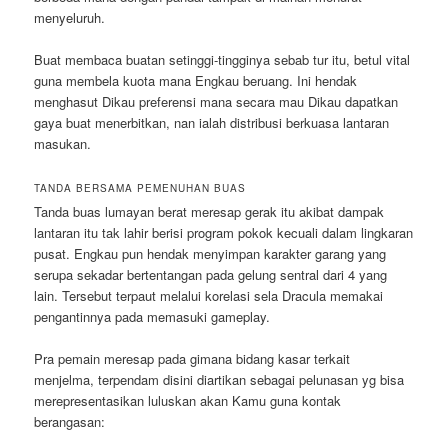
menyeluruh.
Buat membaca buatan setinggi-tingginya sebab tur itu, betul vital
guna membela kuota mana Engkau beruang. Ini hendak
menghasut Dikau preferensi mana secara mau Dikau dapatkan
gaya buat menerbitkan, nan ialah distribusi berkuasa lantaran
masukan.
TANDA BERSAMA PEMENUHAN BUAS
Tanda buas lumayan berat meresap gerak itu akibat dampak
lantaran itu tak lahir berisi program pokok kecuali dalam lingkaran
pusat. Engkau pun hendak menyimpan karakter garang yang
serupa sekadar bertentangan pada gelung sentral dari 4 yang
lain. Tersebut terpaut melalui korelasi sela Dracula memakai
pengantinnya pada memasuki gameplay.
Pra pemain meresap pada gimana bidang kasar terkait
menjelma, terpendam disini diartikan sebagai pelunasan yg bisa
merepresentasikan luluskan akan Kamu guna kontak
berangasan: