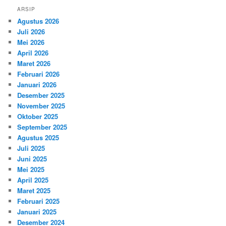
ARSIP
Agustus 2026
Juli 2026
Mei 2026
April 2026
Maret 2026
Februari 2026
Januari 2026
Desember 2025
November 2025
Oktober 2025
September 2025
Agustus 2025
Juli 2025
Juni 2025
Mei 2025
April 2025
Maret 2025
Februari 2025
Januari 2025
Desember 2024