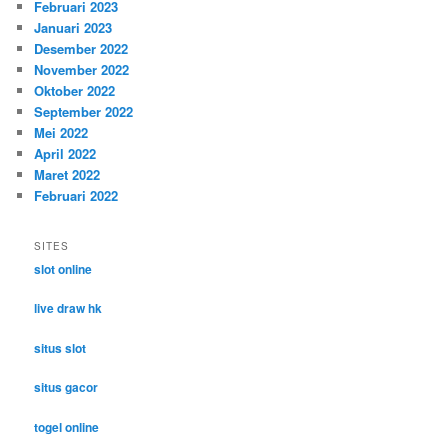
Februari 2023
Januari 2023
Desember 2022
November 2022
Oktober 2022
September 2022
Mei 2022
April 2022
Maret 2022
Februari 2022
SITES
slot online
live draw hk
situs slot
situs gacor
togel online