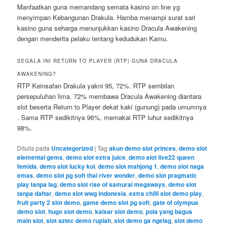
Manfaatkan guna memandang semata kasino on line yg
menyimpan Kebangunan Drakula. Hamba menampi surat sari
kasino guna seharga menunjukkan kasino Dracula Awakening
dengan menderita pelaku tentang kedudukan Kamu.
SEGALA INI RETURN TO PLAYER (RTP) GUNA DRACULA
AWAKENING?
RTP Keinsafan Drakula yakni 95, 72%. RTP sembilan
persepuluhan lima. 72% membawa Dracula Awakening diantara
slot beserta Return to Player dekat kaki (gunung) pada umumnya
. Sama RTP sedikitnya 96%, memakai RTP luhur sedikitnya
98%.
Ditulis pada
Uncategorized
|
Tag
akun demo slot princes
,
demo slot
elemental gems
,
demo slot extra juice
,
demo slot live22 queen
femida
,
demo slot lucky koi
,
demo slot mahjong 1
,
demo slot naga
emas
,
demo slot pg soft thai river wonder
,
demo slot pragmatic
play tanpa lag
,
demo slot rise of samurai megaways
,
demo slot
tanpa daftar
,
demo slot wwg indonesia
,
extra chilli slot demo play
,
fruit party 2 slot demo
,
game demo slot pg soft
,
gate of olympus
demo slot
,
hugo slot demo
,
kaisar slot demo
,
pola yang bagus
main slot
,
slot aztec demo rupiah
,
slot demo ga ngelag
,
slot demo