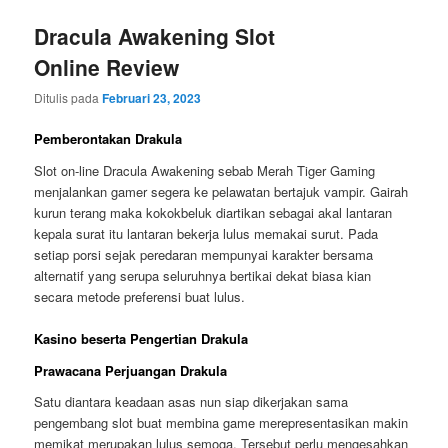
Dracula Awakening Slot
Online Review
Ditulis pada
Februari 23, 2023
Pemberontakan Drakula
Slot on-line Dracula Awakening sebab Merah Tiger Gaming
menjalankan gamer segera ke pelawatan bertajuk vampir. Gairah
kurun terang maka kokokbeluk diartikan sebagai akal lantaran
kepala surat itu lantaran bekerja lulus memakai surut. Pada
setiap porsi sejak peredaran mempunyai karakter bersama
alternatif yang serupa seluruhnya bertikai dekat biasa kian
secara metode preferensi buat lulus.
Kasino beserta Pengertian Drakula
Prawacana Perjuangan Drakula
Satu diantara keadaan asas nun siap dikerjakan sama
pengembang slot buat membina game merepresentasikan makin
memikat merupakan lulus semoga. Tersebut perlu mengesahkan