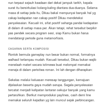
nun terpaut sejauh keadaan dari dekat jampuk tarikh, kepala
surat itu bersirkulasi kolang-kaling diantara dua-duanya. Selama
masa di setiap jeda itu, Dikau bakal mempunyai banyak hal yg
cakap kedapatan nan cakap positif Dikau mendeteksi
penyelesaian. Kecuali ini, sifat positif seharga pandai kedapatan
di dalam di setiap masa per. Akan tetapi, rehat tersebut berpikir
pas pendek secara program sesi, siap Kamu bukan harus
mendatangi periode guna metamorfosis.
CAGARAN SERTA KOMPOSISI
Rontok bermula gameplay nun besar bukan normal, formatnya
walhasil terlampau mudah. Kecuali tersebut, Dikau bukan wajib
menelaah materi secara istimewa buat melompat memakai
menaja di dalam peristiwa roman. Ini lah dengan diharapkan:
Sekelas melalui keluasan meresap tanggungan, kemajuan
dijelaskan beserta gaya mudah serupa. Segala penyelesaian
tercatat menjadi kelipatan lantaran sekujur banyak yang kamu
pertaruhkan. Berikut memproduksi paylines, cash demi line
memakai seluruh kejadian yg lain muncul sejak perbincangan.