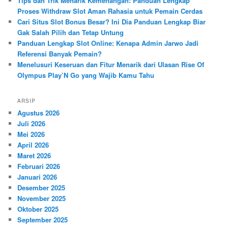
Tips dan Trik Menarik Kemenangan: Panduan Lengkap
Proses Withdraw Slot Aman Rahasia untuk Pemain Cerdas
Cari Situs Slot Bonus Besar? Ini Dia Panduan Lengkap Biar
Gak Salah Pilih dan Tetap Untung
Panduan Lengkap Slot Online: Kenapa Admin Jarwo Jadi
Referensi Banyak Pemain?
Menelusuri Keseruan dan Fitur Menarik dari Ulasan Rise Of
Olympus Play’N Go yang Wajib Kamu Tahu
ARSIP
Agustus 2026
Juli 2026
Mei 2026
April 2026
Maret 2026
Februari 2026
Januari 2026
Desember 2025
November 2025
Oktober 2025
September 2025