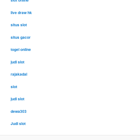
slot online
live draw hk
situs slot
situs gacor
togel online
judi slot
rajakadal
slot
judi slot
dewa303
Judi slot