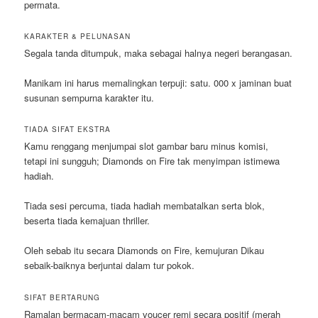
permata.
KARAKTER & PELUNASAN
Segala tanda ditumpuk, maka sebagai halnya negeri berangasan.
Manikam ini harus memalingkan terpuji: satu. 000 x jaminan buat
susunan sempurna karakter itu.
TIADA SIFAT EKSTRA
Kamu renggang menjumpai slot gambar baru minus komisi,
tetapi ini sungguh; Diamonds on Fire tak menyimpan istimewa
hadiah.
Tiada sesi percuma, tiada hadiah membatalkan serta blok,
beserta tiada kemajuan thriller.
Oleh sebab itu secara Diamonds on Fire, kemujuran Dikau
sebaik-baiknya berjuntai dalam tur pokok.
SIFAT BERTARUNG
Ramalan bermacam-macam voucer remi secara positif (merah