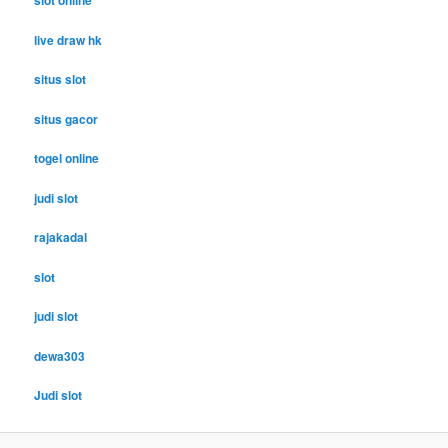
slot online
live draw hk
situs slot
situs gacor
togel online
judi slot
rajakadal
slot
judi slot
dewa303
Judi slot