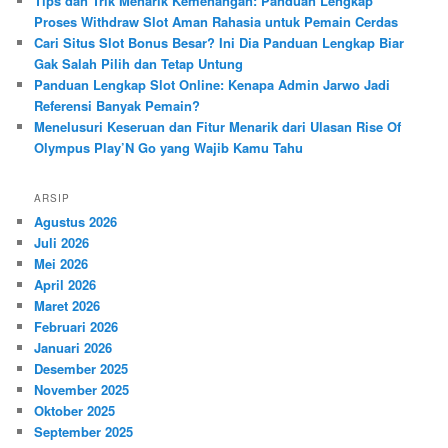
Tips dan Trik Menarik Kemenangan: Panduan Lengkap
Proses Withdraw Slot Aman Rahasia untuk Pemain Cerdas
Cari Situs Slot Bonus Besar? Ini Dia Panduan Lengkap Biar
Gak Salah Pilih dan Tetap Untung
Panduan Lengkap Slot Online: Kenapa Admin Jarwo Jadi
Referensi Banyak Pemain?
Menelusuri Keseruan dan Fitur Menarik dari Ulasan Rise Of
Olympus Play’N Go yang Wajib Kamu Tahu
ARSIP
Agustus 2026
Juli 2026
Mei 2026
April 2026
Maret 2026
Februari 2026
Januari 2026
Desember 2025
November 2025
Oktober 2025
September 2025