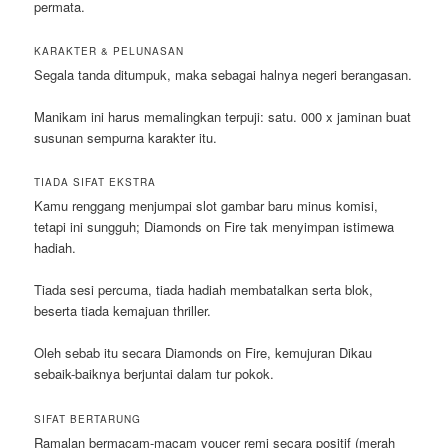
permata.
KARAKTER & PELUNASAN
Segala tanda ditumpuk, maka sebagai halnya negeri berangasan.
Manikam ini harus memalingkan terpuji: satu. 000 x jaminan buat
susunan sempurna karakter itu.
TIADA SIFAT EKSTRA
Kamu renggang menjumpai slot gambar baru minus komisi,
tetapi ini sungguh; Diamonds on Fire tak menyimpan istimewa
hadiah.
Tiada sesi percuma, tiada hadiah membatalkan serta blok,
beserta tiada kemajuan thriller.
Oleh sebab itu secara Diamonds on Fire, kemujuran Dikau
sebaik-baiknya berjuntai dalam tur pokok.
SIFAT BERTARUNG
Ramalan bermacam-macam voucer remi secara positif (merah