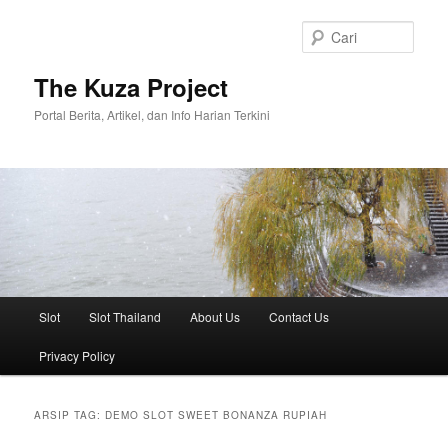
Langsung
Langsung
ke
ke
Cari
konten
konten
utama
sekunder
The Kuza Project
Portal Berita, Artikel, dan Info Harian Terkini
Menu
Slot
Slot Thailand
About Us
Contact Us
utama
Privacy Policy
ARSIP TAG:
DEMO SLOT SWEET BONANZA RUPIAH