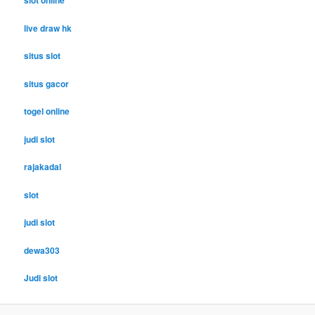
slot online
live draw hk
situs slot
situs gacor
togel online
judi slot
rajakadal
slot
judi slot
dewa303
Judi slot