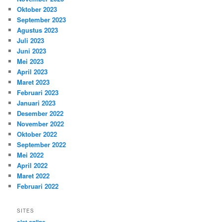
Oktober 2023
September 2023
Agustus 2023
Juli 2023
Juni 2023
Mei 2023
April 2023
Maret 2023
Februari 2023
Januari 2023
Desember 2022
November 2022
Oktober 2022
September 2022
Mei 2022
April 2022
Maret 2022
Februari 2022
SITES