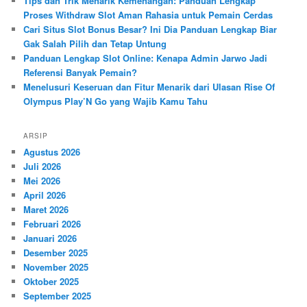
Tips dan Trik Menarik Kemenangan: Panduan Lengkap
Proses Withdraw Slot Aman Rahasia untuk Pemain Cerdas
Cari Situs Slot Bonus Besar? Ini Dia Panduan Lengkap Biar
Gak Salah Pilih dan Tetap Untung
Panduan Lengkap Slot Online: Kenapa Admin Jarwo Jadi
Referensi Banyak Pemain?
Menelusuri Keseruan dan Fitur Menarik dari Ulasan Rise Of
Olympus Play’N Go yang Wajib Kamu Tahu
ARSIP
Agustus 2026
Juli 2026
Mei 2026
April 2026
Maret 2026
Februari 2026
Januari 2026
Desember 2025
November 2025
Oktober 2025
September 2025