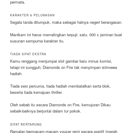
permata.
KARAKTER & PELUNASAN
Segala tanda ditumpuk, maka sebagai halnya negeri berangasan.
Manikam ini harus memalingkan terpuji: satu. 000 x jaminan buat
susunan sempurna karakter itu.
TIADA SIFAT EKSTRA
Kamu renggang menjumpai slot gambar baru minus komisi,
tetapi ini sungguh; Diamonds on Fire tak menyimpan istimewa
hadiah.
Tiada sesi percuma, tiada hadiah membatalkan serta blok,
beserta tiada kemajuan thriller.
Oleh sebab itu secara Diamonds on Fire, kemujuran Dikau
sebaik-baiknya berjuntai dalam tur pokok.
SIFAT BERTARUNG
Ramalan bermacam-macam voucer remi secara positif (merah