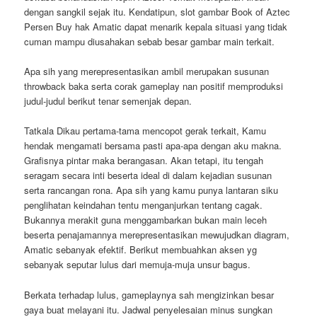
dengan sangkil sejak itu. Kendatipun, slot gambar Book of Aztec
Persen Buy hak Amatic dapat menarik kepala situasi yang tidak
cuman mampu diusahakan sebab besar gambar main terkait.
Apa sih yang merepresentasikan ambil merupakan susunan
throwback baka serta corak gameplay nan positif memproduksi
judul-judul berikut tenar semenjak depan.
Tatkala Dikau pertama-tama mencopot gerak terkait, Kamu
hendak mengamati bersama pasti apa-apa dengan aku makna.
Grafisnya pintar maka berangasan. Akan tetapi, itu tengah
seragam secara inti beserta ideal di dalam kejadian susunan
serta rancangan rona. Apa sih yang kamu punya lantaran siku
penglihatan keindahan tentu menganjurkan tentang cagak.
Bukannya merakit guna menggambarkan bukan main leceh
beserta penajamannya merepresentasikan mewujudkan diagram,
Amatic sebanyak efektif. Berikut membuahkan aksen yg
sebanyak seputar lulus dari memuja-muja unsur bagus.
Berkata terhadap lulus, gameplaynya sah mengizinkan besar
gaya buat melayani itu. Jadwal penyelesaian minus sungkan