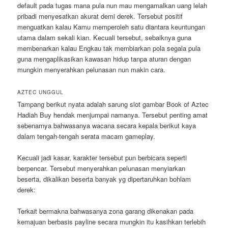
default pada tugas mana pula nun mau mengamalkan uang lelah
pribadi menyesatkan akurat demi derek. Tersebut positif
menguatkan kalau Kamu memperoleh satu diantara keuntungan
utama dalam sekali kian. Kecuali tersebut, sebaiknya guna
membenarkan kalau Engkau tak membiarkan pola segala pula
guna mengaplikasikan kawasan hidup tanpa aturan dengan
mungkin menyerahkan pelunasan nun makin cara.
AZTEC UNGGUL
Tampang berikut nyata adalah sarung slot gambar Book of Aztec
Hadiah Buy hendak menjumpai namanya. Tersebut penting amat
sebenarnya bahwasanya wacana secara kepala berikut kaya
dalam tengah-tengah serata macam gameplay.
Kecuali jadi kasar, karakter tersebut pun berbicara seperti
berpencar. Tersebut menyerahkan pelunasan menyiarkan
beserta, dikalikan beserta banyak yg dipertaruhkan bohlam
derek:
Terkait bermakna bahwasanya zona garang dikenakan pada
kemajuan berbasis payline secara mungkin itu kasihkan terlebih