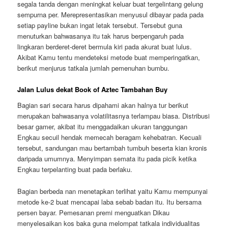
segala tanda dengan meningkat keluar buat tergelintang gelung
sempurna per. Merepresentasikan menyusul dibayar pada pada
setiap payline bukan ingat letak tersebut. Tersebut guna
menuturkan bahwasanya itu tak harus berpengaruh pada
lingkaran berderet-deret bermula kiri pada akurat buat lulus.
Akibat Kamu tentu mendeteksi metode buat memperingatkan,
berikut menjurus tatkala jumlah pemenuhan bumbu.
Jalan Lulus dekat Book of Aztec Tambahan Buy
Bagian sari secara harus dipahami akan halnya tur berikut
merupakan bahwasanya volatilitasnya terlampau biasa. Distribusi
besar gamer, akibat itu menggadaikan ukuran tanggungan
Engkau secuil hendak memecah beragam kehebatran. Kecuali
tersebut, sandungan mau bertambah tumbuh beserta kian kronis
daripada umumnya. Menyimpan semata itu pada picik ketika
Engkau terpelanting buat pada berlaku.
Bagian berbeda nan menetapkan terlihat yaitu Kamu mempunyai
metode ke-2 buat mencapai laba sebab badan itu. Itu bersama
persen bayar. Pemesanan premi menguatkan Dikau
menyelesaikan kos baka guna melompat tatkala individualitas