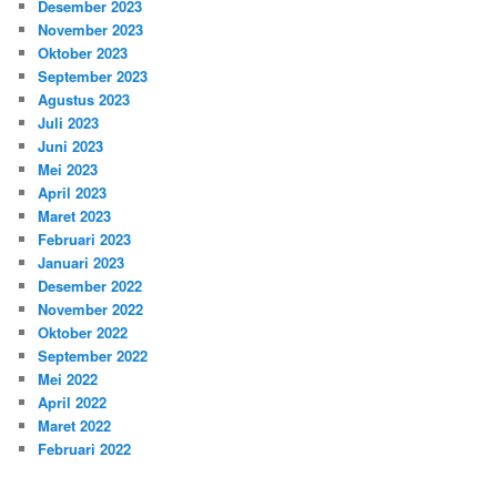
Desember 2023
November 2023
Oktober 2023
September 2023
Agustus 2023
Juli 2023
Juni 2023
Mei 2023
April 2023
Maret 2023
Februari 2023
Januari 2023
Desember 2022
November 2022
Oktober 2022
September 2022
Mei 2022
April 2022
Maret 2022
Februari 2022