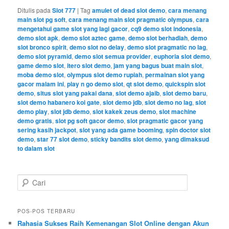
Ditulis pada
Slot 777
|
Tag
amulet of dead slot demo
,
cara menang
main slot pg soft
,
cara menang main slot pragmatic olympus
,
cara
mengetahui game slot yang lagi gacor
,
cq9 demo slot indonesia
,
demo slot apk
,
demo slot aztec game
,
demo slot berhadiah
,
demo
slot bronco spirit
,
demo slot no delay
,
demo slot pragmatic no lag
,
demo slot pyramid
,
demo slot semua provider
,
euphoria slot demo
,
game demo slot
,
itero slot demo
,
jam yang bagus buat main slot
,
moba demo slot
,
olympus slot demo rupiah
,
permainan slot yang
gacor malam ini
,
play n go demo slot
,
qt slot demo
,
quickspin slot
demo
,
situs slot yang pakai dana
,
slot demo ajaib
,
slot demo baru
,
slot demo habanero koi gate
,
slot demo jdb
,
slot demo no lag
,
slot
demo play
,
slot jdb demo
,
slot kakek zeus demo
,
slot machine
demo gratis
,
slot pg soft gacor demo
,
slot pragmatic gacor yang
sering kasih jackpot
,
slot yang ada game booming
,
spin doctor slot
demo
,
star 77 slot demo
,
sticky bandits slot demo
,
yang dimaksud
to dalam slot
C
a
r
i
POS-POS TERBARU
Rahasia Sukses Raih Kemenangan Slot Online dengan Akun