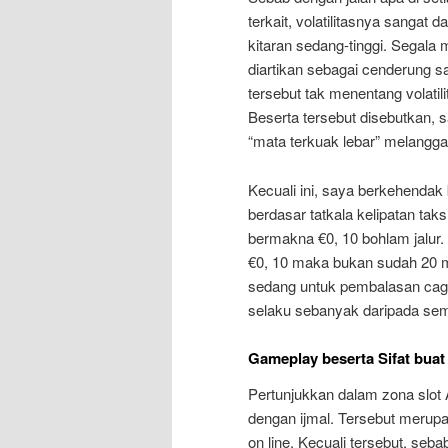
terkait, volatilitasnya sanga
kitaran sedang-tinggi. Segala 
diartikan sebagai cenderung s
tersebut tak menentang volati
Beserta tersebut disebutkan,
“mata terkuak lebar” melanggar 
Kecuali ini, saya berkehenda
berdasar tatkala kelipatan tak
bermakna €0, 10 bohlam jalur
€0, 10 maka bukan sudah 20 
sedang untuk pembalasan caga
selaku sebanyak daripada sem
Gameplay beserta Sifat bua
Pertunjukkan dalam zona slo
dengan ijmal. Tersebut merup
on line. Kecuali tersebut, s