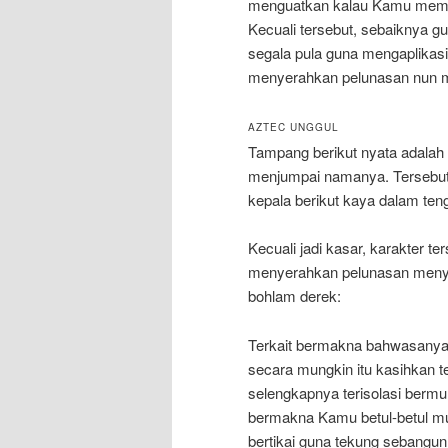
menguatkan kalau Kamu memper
Kecuali tersebut, sebaiknya 
segala pula guna mengaplikas
menyerahkan pelunasan nun m
AZTEC UNGGUL
Tampang berikut nyata adalah
menjumpai namanya. Tersebut
kepala berikut kaya dalam te
Kecuali jadi kasar, karakter te
menyerahkan pelunasan menyia
bohlam derek:
Terkait bermakna bahwasanya 
secara mungkin itu kasihkan terl
selengkapnya terisolasi bermul
bermakna Kamu betul-betul m
bertikai guna tekung sebangun