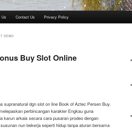
t Us
Contact Us
Privacy Policy
OT DEMO
onus Buy Slot Online
s supranatural dgn slot on line Book of Aztec Persen Buy.
 melepaskan perbincangan karakter Engkau guna
 karun arkais secara cara pusaran prodeo dengan
susunan nun bekerja seperti hidup tanpa aturan bersama