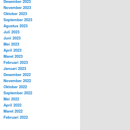
Desember 2023
November 2023
Oktober 2023
September 2023
Agustus 2023
Juli 2023
Juni 2023
Mei 2023
April 2023
Maret 2023
Februari 2023
Januari 2023
Desember 2022
November 2022
Oktober 2022
September 2022
Mei 2022
April 2022
Maret 2022
Februari 2022