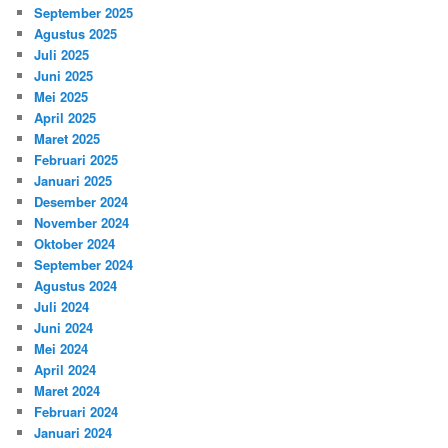
September 2025
Agustus 2025
Juli 2025
Juni 2025
Mei 2025
April 2025
Maret 2025
Februari 2025
Januari 2025
Desember 2024
November 2024
Oktober 2024
September 2024
Agustus 2024
Juli 2024
Juni 2024
Mei 2024
April 2024
Maret 2024
Februari 2024
Januari 2024