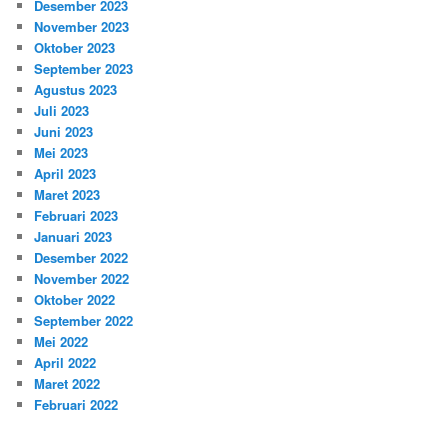
Desember 2023
November 2023
Oktober 2023
September 2023
Agustus 2023
Juli 2023
Juni 2023
Mei 2023
April 2023
Maret 2023
Februari 2023
Januari 2023
Desember 2022
November 2022
Oktober 2022
September 2022
Mei 2022
April 2022
Maret 2022
Februari 2022