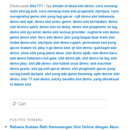
Ditulis pada
Slot 777
|
Tag
amulet of dead slot demo
,
cara menang
main slot pg soft
,
cara menang main slot pragmatic olympus
,
cara
mengetahui game slot yang lagi gacor
,
cq9 demo slot indonesia
,
demo slot apk
,
demo slot aztec game
,
demo slot berhadiah
,
demo
slot bronco spirit
,
demo slot no delay
,
demo slot pragmatic no lag
,
demo slot pyramid
,
demo slot semua provider
,
euphoria slot demo
,
game demo slot
,
itero slot demo
,
jam yang bagus buat main slot
,
moba demo slot
,
olympus slot demo rupiah
,
permainan slot yang
gacor malam ini
,
play n go demo slot
,
qt slot demo
,
quickspin slot
demo
,
situs slot yang pakai dana
,
slot demo ajaib
,
slot demo baru
,
slot demo habanero koi gate
,
slot demo jdb
,
slot demo no lag
,
slot
demo play
,
slot jdb demo
,
slot kakek zeus demo
,
slot machine
demo gratis
,
slot pg soft gacor demo
,
slot pragmatic gacor yang
sering kasih jackpot
,
slot yang ada game booming
,
spin doctor slot
demo
,
star 77 slot demo
,
sticky bandits slot demo
,
yang dimaksud
to dalam slot
C
a
r
i
POS-POS TERBARU
Rahasia Sukses Raih Kemenangan Slot Online dengan Akun