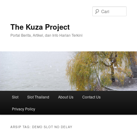
Langsung
Langsung
ke
ke
Cari
konten
konten
utama
sekunder
The Kuza Project
Portal Berita, Artikel, dan Info Harian Terkini
Menu
Slot
Slot Thailand
About Us
Contact Us
utama
Privacy Policy
ARSIP TAG:
DEMO SLOT NO DELAY