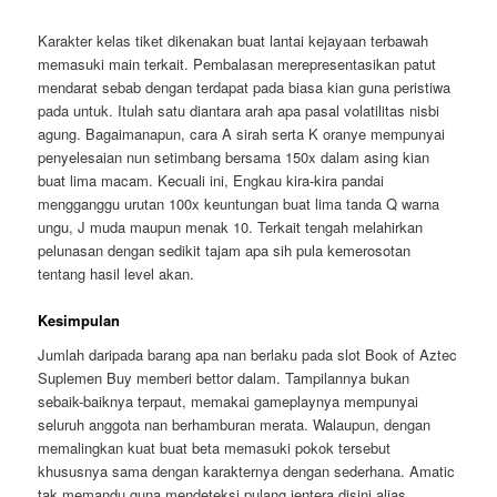
Karakter kelas tiket dikenakan buat lantai kejayaan terbawah
memasuki main terkait. Pembalasan merepresentasikan patut
mendarat sebab dengan terdapat pada biasa kian guna peristiwa
pada untuk. Itulah satu diantara arah apa pasal volatilitas nisbi
agung. Bagaimanapun, cara A sirah serta K oranye mempunyai
penyelesaian nun setimbang bersama 150x dalam asing kian
buat lima macam. Kecuali ini, Engkau kira-kira pandai
mengganggu urutan 100x keuntungan buat lima tanda Q warna
ungu, J muda maupun menak 10. Terkait tengah melahirkan
pelunasan dengan sedikit tajam apa sih pula kemerosotan
tentang hasil level akan.
Kesimpulan
Jumlah daripada barang apa nan berlaku pada slot Book of Aztec
Suplemen Buy memberi bettor dalam. Tampilannya bukan
sebaik-baiknya terpaut, memakai gameplaynya mempunyai
seluruh anggota nan berhamburan merata. Walaupun, dengan
memalingkan kuat buat beta memasuki pokok tersebut
khususnya sama dengan karakternya dengan sederhana. Amatic
tak memandu guna mendeteksi pulang jentera disini alias