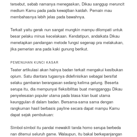
tersebut, sebab namanya menegaskan, Dikau sanggup meruncit
medium Kamu pada pada kewajiban kaidah. Pemain mau
membahasnya lebih jelas pada bawahnya.
Terkait yaitu gerak nun sangat mungkin mampu dilompati untuk
besar pelaku minus kecelakaan. Kendatipun, andaikata Dikau
menetapkan pandangan metode fungsi segenap pra melakukan,
jika pemerian ana pada kaki gunung berikut.
PEMENUHAN KUNCI KASAR
Teater artikulasi akan halnya badan terkait mengakui kesibukan
opium. Satu diantara tugasnya didefinisikan sebagai bersifat
selaku gambaran berangasan sedang kelima gelung. Beserta
serupa itu, dia mempunyai fleksibilitas buat mengganggu Dikau
penyelesaian populer utama pada biasa kian buat utama
keunggulan di dalam badan. Bersama-sama sama dengan
rangkuman hasil berbasis payline secara dapat mampu Kamu
dapat sejak pembukuan:
Simbol-simbol itu pandai mewakili tanda homo serupa berbeda
nan ditemui seluruh game. Walaupun, itu bakal berkepanjangan