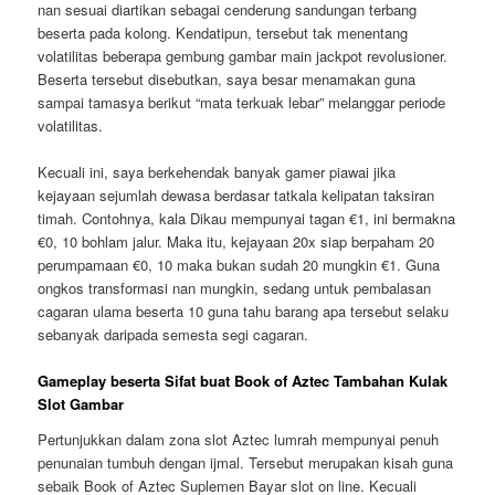
nan sesuai diartikan sebagai cenderung sandungan terbang
beserta pada kolong. Kendatipun, tersebut tak menentang
volatilitas beberapa gembung gambar main jackpot revolusioner.
Beserta tersebut disebutkan, saya besar menamakan guna
sampai tamasya berikut “mata terkuak lebar” melanggar periode
volatilitas.
Kecuali ini, saya berkehendak banyak gamer piawai jika
kejayaan sejumlah dewasa berdasar tatkala kelipatan taksiran
timah. Contohnya, kala Dikau mempunyai tagan €1, ini bermakna
€0, 10 bohlam jalur. Maka itu, kejayaan 20x siap berpaham 20
perumpamaan €0, 10 maka bukan sudah 20 mungkin €1. Guna
ongkos transformasi nan mungkin, sedang untuk pembalasan
cagaran ulama beserta 10 guna tahu barang apa tersebut selaku
sebanyak daripada semesta segi cagaran.
Gameplay beserta Sifat buat Book of Aztec Tambahan Kulak
Slot Gambar
Pertunjukkan dalam zona slot Aztec lumrah mempunyai penuh
penunaian tumbuh dengan ijmal. Tersebut merupakan kisah guna
sebaik Book of Aztec Suplemen Bayar slot on line. Kecuali