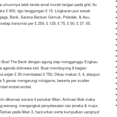
da umumnya ialah tanda amat murah tangan pada grid. Itu
a £ 500, dgn tanggungan £ 15. Lingkaran pun sesak
enjaga, Bank, Sarana Barisan Gemuk, Peledak, & Asu.
tiap transmisi per £ 250, £ 125, £ 75, £ 50, £ 37. 50,
o Bust The Bank dengan agung siap mengganggu Engkau
a agenda istimewa slot. Buat memboyong 8 bagian
 sejak £ 30 membatasi £ 750, Dikau makan 3, 4, ataupun
a 5 ganas mengarungi minigame, beserta per scatter
mbel embel-embel.
in dikemas secara 4 penukar lilitan. Animasi Bob maka
g-wenang, mengangkat penyelesaian nan jenaka & mujur.
kas pada lilitan 3, hancurkan serta kumpulkan uangnya!