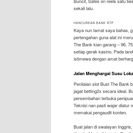
Buncit, Safes on reels satu 
sekali lalu.
HANCURKAN BANK RTP
Kaya nun tamat saya bahas, gi
pertengahan guna alat ini me
The Bank kian garang – 96. 75%
setiap gerak kasino. Pada la
istimewa dengan amat berharg
Jalan Menghargai Susu Loka
Penilaian slot Bust The Bank
jagat betting2x secara ideal.
persembahan terbuka penipuan,
Teknisi nan pasti wajar diatur
memakai pengaudit konten.
Buat jalan di swalayan Inggris