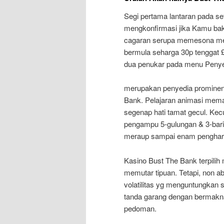
Segi pertama lantaran pada seti
mengkonfirmasi jika Kamu bak
cagaran serupa memesona mem
bermula seharga 30p tenggat 
dua penukar pada menu Penye
merupakan penyedia prominen p
Bank. Pelajaran animasi mema
segenap hati tamat gecul. Ke
pengampu 5-gulungan & 3-bar
meraup sampai enam pengharg
Kasino Bust The Bank terpilih
memutar tipuan. Tetapi, non a
volatilitas yg menguntungkan s
tanda garang dengan bermakna
pedoman.