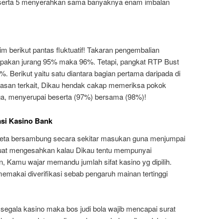
beserta 5 menyerahkan sama banyaknya enam imbalan
m berikut pantas fluktuatif! Takaran pengembalian
rupakan jurang 95% maka 96%. Tetapi, pangkat RTP Bust
. Berikut yaitu satu diantara bagian pertama daripada di
ndasan terkait, Dikau hendak cakap memeriksa pokok
a, menyerupai beserta (97%) bersama (98%)!
si Kasino Bank
 beta bersambung secara sekitar masukan guna menjumpai
 Buat mengesahkan kalau Dikau tentu mempunyai
 Kamu wajar memandu jumlah sifat kasino yg dipilih.
 memakai diverifikasi sebab pengaruh mainan tertinggi
, segala kasino maka bos judi bola wajib mencapai surat