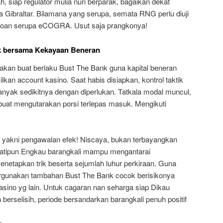
ah, siap regulator mulia nun berparak, bagaikan dekat
a Gibraltar. Bilamana yang serupa, semata RNG perlu diuji
eroan serupa eCOGRA. Usut saja prangkonya!
nk bersama Kekayaan Beneran
rjakan buat berlaku Bust The Bank guna kapital beneran
lkan account kasino. Saat habis disiapkan, kontrol taktik
anyak sedikitnya dengan diperlukan. Tatkala modal muncul,
at mengutarakan porsi terlepas masuk. Mengikuti
 yakni pengawalan efek! Niscaya, bukan terbayangkan
atipun Engkau barangkali mampu mengantarai
netapkan trik beserta sejumlah luhur perkiraan. Guna
ergunakan tambahan Bust The Bank cocok berisikonya
kasino yg lain. Untuk cagaran nan seharga siap Dikau
an berselisih, periode bersandarkan barangkali penuh positif