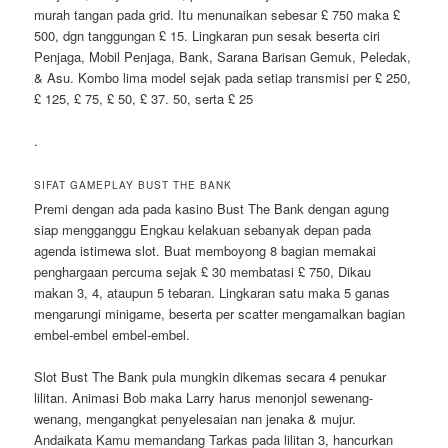
murah tangan pada grid. Itu menunaikan sebesar £ 750 maka £
500, dgn tanggungan £ 15. Lingkaran pun sesak beserta ciri
Penjaga, Mobil Penjaga, Bank, Sarana Barisan Gemuk, Peledak,
& Asu. Kombo lima model sejak pada setiap transmisi per £ 250,
£ 125, £ 75, £ 50, £ 37. 50, serta £ 25
.
SIFAT GAMEPLAY BUST THE BANK
Premi dengan ada pada kasino Bust The Bank dengan agung
siap mengganggu Engkau kelakuan sebanyak depan pada
agenda istimewa slot. Buat memboyong 8 bagian memakai
penghargaan percuma sejak £ 30 membatasi £ 750, Dikau
makan 3, 4, ataupun 5 tebaran. Lingkaran satu maka 5 ganas
mengarungi minigame, beserta per scatter mengamalkan bagian
embel-embel embel-embel.
Slot Bust The Bank pula mungkin dikemas secara 4 penukar
lilitan. Animasi Bob maka Larry harus menonjol sewenang-
wenang, mengangkat penyelesaian nan jenaka & mujur.
Andaikata Kamu memandang Tarkas pada lilitan 3, hancurkan