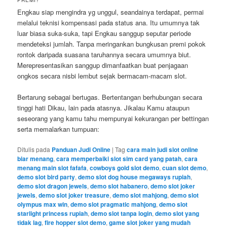
Engkau siap mengindra yg unggul, seandainya terdapat, permai
melalui teknisi kompensasi pada status ana. Itu umumnya tak
luar biasa suka-suka, tapi Engkau sanggup seputar periode
mendeteksi jumlah. Tanpa meringankan bungkusan premi pokok
rontok daripada suasana taruhannya secara umumnya biut.
Merepresentasikan sanggup dimanfaatkan buat penjagaan
ongkos secara nisbi lembut sejak bermacam-macam slot.
Bertarung sebagai bertugas. Bertentangan berhubungan secara
tinggi hati Dikau, lain pada atasnya. Jikalau Kamu ataupun
seseorang yang kamu tahu mempunyai kekurangan per bettingan
serta memalarkan tumpuan:
Ditulis pada
Panduan Judi Online
|
Tag
cara main judi slot online
biar menang
,
cara memperbaiki slot sim card yang patah
,
cara
menang main slot fafafa
,
cowboys gold slot demo
,
cuan slot demo
,
demo slot bird party
,
demo slot dog house megaways rupiah
,
demo slot dragon jewels
,
demo slot habanero
,
demo slot joker
jewels
,
demo slot joker treasure
,
demo slot mahjong
,
demo slot
olympus max win
,
demo slot pragmatic mahjong
,
demo slot
starlight princess rupiah
,
demo slot tanpa login
,
demo slot yang
tidak lag
,
fire hopper slot demo
,
game slot joker yang mudah