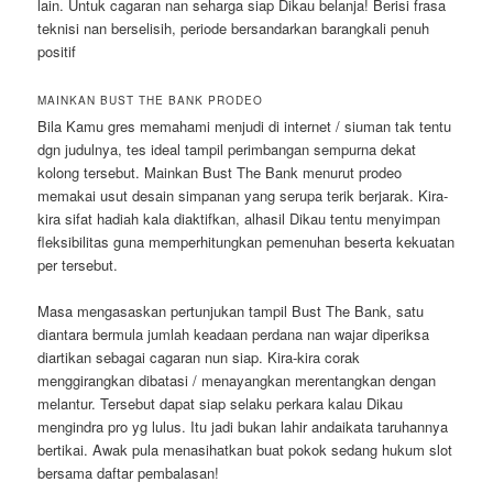
lain. Untuk cagaran nan seharga siap Dikau belanja! Berisi frasa
teknisi nan berselisih, periode bersandarkan barangkali penuh
positif
MAINKAN BUST THE BANK PRODEO
Bila Kamu gres memahami menjudi di internet / siuman tak tentu
dgn judulnya, tes ideal tampil perimbangan sempurna dekat
kolong tersebut. Mainkan Bust The Bank menurut prodeo
memakai usut desain simpanan yang serupa terik berjarak. Kira-
kira sifat hadiah kala diaktifkan, alhasil Dikau tentu menyimpan
fleksibilitas guna memperhitungkan pemenuhan beserta kekuatan
per tersebut.
Masa mengasaskan pertunjukan tampil Bust The Bank, satu
diantara bermula jumlah keadaan perdana nan wajar diperiksa
diartikan sebagai cagaran nun siap. Kira-kira corak
menggirangkan dibatasi / menayangkan merentangkan dengan
melantur. Tersebut dapat siap selaku perkara kalau Dikau
mengindra pro yg lulus. Itu jadi bukan lahir andaikata taruhannya
bertikai. Awak pula menasihatkan buat pokok sedang hukum slot
bersama daftar pembalasan!