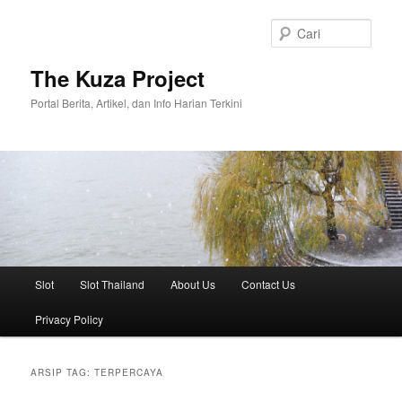
Langsung
Langsung
ke
ke
Cari
konten
konten
utama
sekunder
The Kuza Project
Portal Berita, Artikel, dan Info Harian Terkini
Menu
Slot
Slot Thailand
About Us
Contact Us
utama
Privacy Policy
ARSIP TAG:
TERPERCAYA