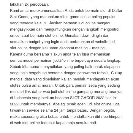
lakukan 2x percobaan.
Kami amat merekomendasikan Anda untuk bermain slot di Daftar
Slot Gacor, yang merupakan situs game online paling populer
yang tersedia kala ini. Jadikan bermain judi online menjadi
mengasyikkan dan menguntungkan dengan langkah mengontrol
emosi saat bermain slot online. Gunakan duwit dingin dan
sesuaikan badget yang ingin anda pertaruhkan di website judi
slot online dengan kekuatan ekonomi masing – masing.
Karena cuma bersama 1 akun anda telah bisa memainkan
semua model permainan judi24online terpercaya secara lengkap.
Sebab kita cuma menyediakan yang paling baik untuk siapapun
yang ingin bergabung bersama dengan penawaran terbaik. Cukup
mengisi data yang diperlukan kalian hendak mendapatkan akun
slot88 pulsa amat murah. Untuk para pemain setia yang sedang
mencari link daftar web judi slot online gampang menang teranyar
di Indonesia yang berikan bocoran SLOT GACOR 2022 hari ini
2022 untuk membernya. Apalagi pihak agen judi slot online juga
tawarkan service selama 24 jam tanpa batas. Dengan begitu,
maka seseorang bisa bebas untuk mendaftarkan diri / berhimpun
di web slot online tersebut kapan saja sesuka hati.