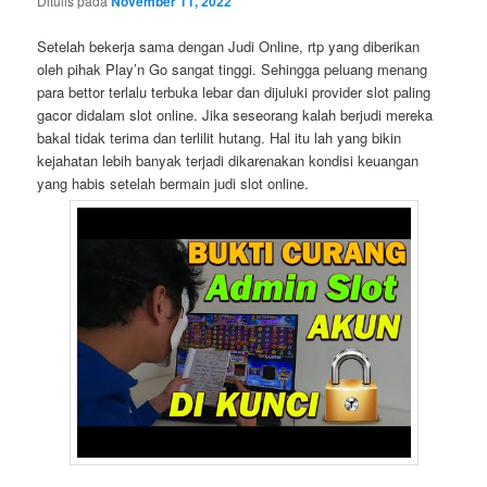
Ditulis pada
November 11, 2022
Setelah bekerja sama dengan Judi Online, rtp yang diberikan
oleh pihak Play’n Go sangat tinggi. Sehingga peluang menang
para bettor terlalu terbuka lebar dan dijuluki provider slot paling
gacor didalam slot online. Jika seseorang kalah berjudi mereka
bakal tidak terima dan terlilit hutang. Hal itu lah yang bikin
kejahatan lebih banyak terjadi dikarenakan kondisi keuangan
yang habis setelah bermain judi slot online.