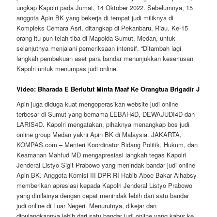
ungkap Kapolri pada Jumat, 14 Oktober 2022. Sebelumnya, 15
anggota Apin BK yang bekerja di tempat judi miliknya di
Kompleks Cemara Asri, ditangkap di Pekanbaru, Riau. Ke-15
orang itu pun telah tiba di Mapolda Sumut, Medan, untuk
selanjutnya menjalani pemeriksaan intensif. “Ditambah lagi
langkah pembekuan aset para bandar menunjukkan keseriusan
Kapolri untuk menumpas judi online.
Video: Bharada E Berlutut Minta Maaf Ke Orangtua Brigadir J
Apin juga diduga kuat mengoperasikan website judi online
terbesar di Sumut yang bernama LEBAH4D, DEWAJUDI4D dan
LARIS4D. Kapolri mengatakan, pihaknya menangkap bos judi
online group Medan yakni Apin BK di Malaysia. JAKARTA,
KOMPAS.com – Menteri Koordinator Bidang Politik, Hukum, dan
Keamanan Mahfud MD mengapresiasi langkah tegas Kapolri
Jenderal Listyo Sigit Prabowo yang menindak bandar judi online
Apin BK. Anggota Komisi III DPR RI Habib Aboe Bakar Alhabsy
memberikan apresiasi kepada Kapolri Jenderal Listyo Prabowo
yang dinilainya dengan cepat menindak lebih dari satu bandar
judi online di Luar Negeri. Menurutnya, dikejar dan
dipulangkannya lebih dari satu bandar judi online yang kabur ke