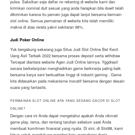
pulsa. Saksikan saja daftar no rekening di website kami dan
kirimkan nominal duit sesuai yang anda harapkan bila duwit telah
dikirimkan karena itu pemain juga dapat lanjut bersama bermain
slot online. Semua permainan di website kita telah memiliki
makna di atas rerata yakni sekitaran 98%.
Judi Poker Online
Yuk bergabung sekarang juga Situs Judi Slot Online Bet Kecil
Uang Asli Terbaik 2022 bersama proses deposit serta withdraw
Tercepat diantara website Agen Judi Online lainnya. Yggdrasil
secara berkelanjutan menghadirkan game berkinerja paling baik
bersama karya seni berkualitas tinggi di industri gaming . Game
kita didasarkan pada mekanisme inovatif bersama dengan desain
suara yang fantastis.
PERMAINAN SLOT ONLINE APA YANG SEDANG GACOR DI SLOT
ONLINE?
Dengan cara ini Anda dapat mengetahui apakah Anda nikmati
game play, tema, dan rentang taruhan sebelum saat Anda
membuat komitmen finansial yang nyata. Di sini, di Slot88, kami
fokus untuk mendukung member baru memahami dunia