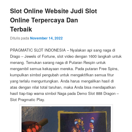
Slot Online Website Judi Slot
Online Terpercaya Dan
Terbaik
Ditulis pada
November 14, 2022
PRAGMATIC SLOT INDONESIA – Nyalakan api sang naga di
Drago – Jewels of Fortune, slot video dengan 1600 langkah untuk
menang. Temukan sarang naga di Putaran Respin untuk
mengambil semua kekayaan mereka. Pada putaran Free Spins,
kumpulkan simbol pengubah untuk mengaktifkan semua fitur
yang terlalu menguntungkan. Anda harus mengalikan hasil di
atas dengan nilai total taruhan, maka Anda bisa mendapatkan
hasil tiap-tiap warna simbol Naga pada Demo Slot 888 Dragon –
Slot Pragmatic Play.