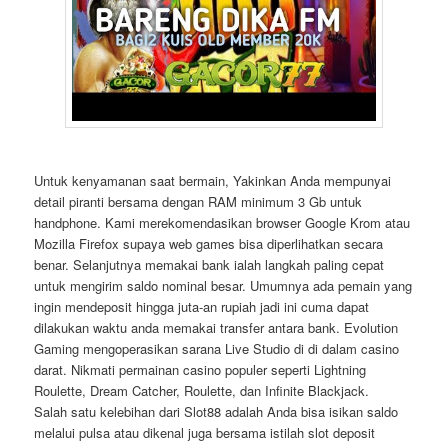
Untuk kenyamanan saat bermain, Yakinkan Anda mempunyai
detail piranti bersama dengan RAM minimum 3 Gb untuk
handphone. Kami merekomendasikan browser Google Krom atau
Mozilla Firefox supaya web games bisa diperlihatkan secara
benar. Selanjutnya memakai bank ialah langkah paling cepat
untuk mengirim saldo nominal besar. Umumnya ada pemain yang
ingin mendeposit hingga juta-an rupiah jadi ini cuma dapat
dilakukan waktu anda memakai transfer antara bank. Evolution
Gaming mengoperasikan sarana Live Studio di di dalam casino
darat. Nikmati permainan casino populer seperti Lightning
Roulette, Dream Catcher, Roulette, dan Infinite Blackjack.
Salah satu kelebihan dari Slot88 adalah Anda bisa isikan saldo
melalui pulsa atau dikenal juga bersama istilah slot deposit