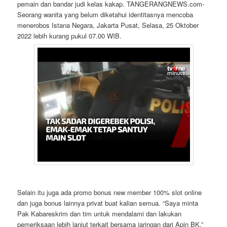
pemain dan bandar judi kelas kakap. TANGERANGNEWS.com-
Seorang wanita yang belum diketahui identitasnya mencoba
menerobos Istana Negara, Jakarta Pusat, Selasa, 25 Oktober
2022 lebih kurang pukul 07.00 WIB.
Selain itu juga ada promo bonus new member 100% slot online
dan juga bonus lainnya privat buat kalian semua. “Saya minta
Pak Kabareskrim dan tim untuk mendalami dan lakukan
pemeriksaan lebih lanjut terkait bersama jaringan dari Apin BK,”