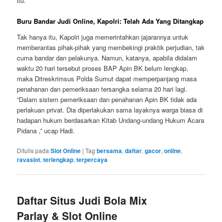
itu.
Buru Bandar Judi Online, Kapolri: Telah Ada Yang Ditangkap
Tak hanya itu, Kapolri juga memerintahkan jajarannya untuk
memberantas pihak-pihak yang membekingi praktik perjudian, tak
cuma bandar dan pelakunya. Namun, katanya, apabila didalam
waktu 20 hari tersebut proses BAP Apin BK belum lengkap,
maka Ditreskrimsus Polda Sumut dapat memperpanjang masa
penahanan dan pemeriksaan tersangka selama 20 hari lagi.
“Dalam sistem pemeriksaan dan penahanan Apin BK tidak ada
perlakuan privat. Dia diperlakukan sama layaknya warga biasa di
hadapan hukum berdasarkan Kitab Undang-undang Hukum Acara
Pidana ,” ucap Hadi.
Ditulis pada
Slot Online
|
Tag
bersama
,
daftar
,
gacor
,
online
,
ravaslot
,
terlengkap
,
terpercaya
Daftar Situs Judi Bola Mix
Parlay & Slot Online