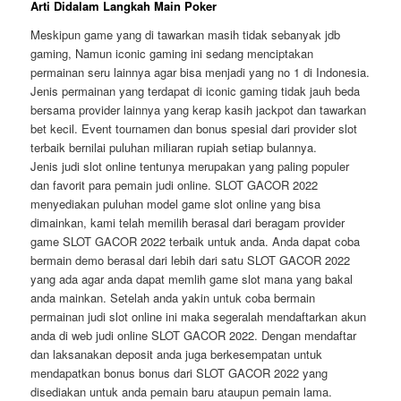
Arti Didalam Langkah Main Poker
Meskipun game yang di tawarkan masih tidak sebanyak jdb
gaming, Namun iconic gaming ini sedang menciptakan
permainan seru lainnya agar bisa menjadi yang no 1 di Indonesia.
Jenis permainan yang terdapat di iconic gaming tidak jauh beda
bersama provider lainnya yang kerap kasih jackpot dan tawarkan
bet kecil. Event tournamen dan bonus spesial dari provider slot
terbaik bernilai puluhan miliaran rupiah setiap bulannya.
Jenis judi slot online tentunya merupakan yang paling populer
dan favorit para pemain judi online. SLOT GACOR 2022
menyediakan puluhan model game slot online yang bisa
dimainkan, kami telah memilih berasal dari beragam provider
game SLOT GACOR 2022 terbaik untuk anda. Anda dapat coba
bermain demo berasal dari lebih dari satu SLOT GACOR 2022
yang ada agar anda dapat memlih game slot mana yang bakal
anda mainkan. Setelah anda yakin untuk coba bermain
permainan judi slot online ini maka segeralah mendaftarkan akun
anda di web judi online SLOT GACOR 2022. Dengan mendaftar
dan laksanakan deposit anda juga berkesempatan untuk
mendapatkan bonus bonus dari SLOT GACOR 2022 yang
disediakan untuk anda pemain baru ataupun pemain lama.