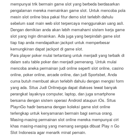
mempunyai trik bermain game slot yang berbeda berdasarkan
pengalaman mereka memainkan game slot. Untuk mencoba pola
mesin slot online bisa pakai fitur demo slot terlebih dahulu
sebelum saat main web slot terpercaya menggunakan uang asli.
Dengan demikian anda akan lebih memahami sistem kerja game
slot yang ingin dimainkan. Ada juga yang berpindah game slot
tiap tiap anda mendapatkan jackpot untuk memperbesar
kemungkinan dapat jackpot di game slot.
Para player poker mulai tertantang untuk menjadi yang terbaik di
dalam satu table poker dan menjadi pemenang. Untuk mulai
mencoba aneka permainan judi online seperti slot online, casino
online, poker online, arcade online, dan judi Sportsbet, Anda
cuma butuh membuat akun terlebih dahulu dengan mengisi form
yang ada. Situs Judi Onlinejuga dapat diakses lewat banyak
perangkat layaknya computer, laptop, dan juga smartphone
bersama dengan sistem operasi Android ataupun iOs. Situs
PlaynGo hadir bersama dengan koleksi game slot online
terlengkap untuk kenyamanan bermain bagi semua orang.
Masing-masing permainan slot online mereka mempunyai ciri
khas masing-masing yang memang sengaja dibuat Play n Go
Slot Indonesia agar menarik minat pemain.