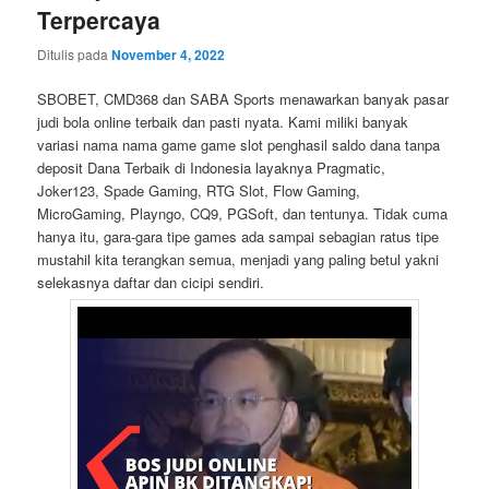
Terpercaya
Ditulis pada
November 4, 2022
SBOBET, CMD368 dan SABA Sports menawarkan banyak pasar
judi bola online terbaik dan pasti nyata. Kami miliki banyak
variasi nama nama game game slot penghasil saldo dana tanpa
deposit Dana Terbaik di Indonesia layaknya Pragmatic,
Joker123, Spade Gaming, RTG Slot, Flow Gaming,
MicroGaming, Playngo, CQ9, PGSoft, dan tentunya. Tidak cuma
hanya itu, gara-gara tipe games ada sampai sebagian ratus tipe
mustahil kita terangkan semua, menjadi yang paling betul yakni
selekasnya daftar dan cicipi sendiri.