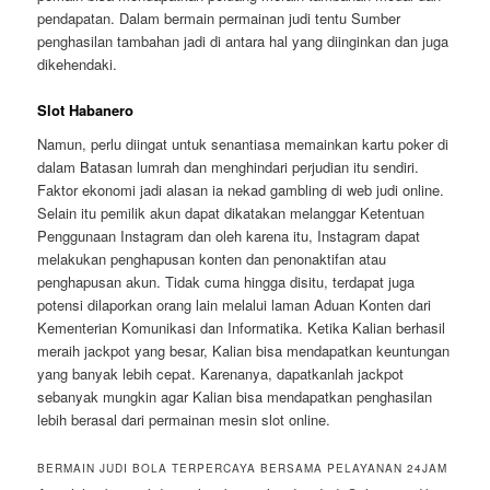
pendapatan. Dalam bermain permainan judi tentu Sumber
penghasilan tambahan jadi di antara hal yang diinginkan dan juga
dikehendaki.
Slot Habanero
Namun, perlu diingat untuk senantiasa memainkan kartu poker di
dalam Batasan lumrah dan menghindari perjudian itu sendiri.
Faktor ekonomi jadi alasan ia nekad gambling di web judi online.
Selain itu pemilik akun dapat dikatakan melanggar Ketentuan
Penggunaan Instagram dan oleh karena itu, Instagram dapat
melakukan penghapusan konten dan penonaktifan atau
penghapusan akun. Tidak cuma hingga disitu, terdapat juga
potensi dilaporkan orang lain melalui laman Aduan Konten dari
Kementerian Komunikasi dan Informatika. Ketika Kalian berhasil
meraih jackpot yang besar, Kalian bisa mendapatkan keuntungan
yang banyak lebih cepat. Karenanya, dapatkanlah jackpot
sebanyak mungkin agar Kalian bisa mendapatkan penghasilan
lebih berasal dari permainan mesin slot online.
BERMAIN JUDI BOLA TERPERCAYA BERSAMA PELAYANAN 24JAM