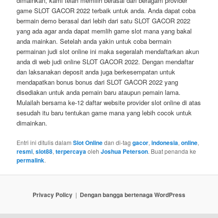
dimainkan, kami telah memilih berasal dari beragam provider
game SLOT GACOR 2022 terbaik untuk anda. Anda dapat coba
bermain demo berasal dari lebih dari satu SLOT GACOR 2022
yang ada agar anda dapat memlih game slot mana yang bakal
anda mainkan. Setelah anda yakin untuk coba bermain
permainan judi slot online ini maka segeralah mendaftarkan akun
anda di web judi online SLOT GACOR 2022. Dengan mendaftar
dan laksanakan deposit anda juga berkesempatan untuk
mendapatkan bonus bonus dari SLOT GACOR 2022 yang
disediakan untuk anda pemain baru ataupun pemain lama.
Mulailah bersama ke-12 daftar website provider slot online di atas
sesudah itu baru tentukan game mana yang lebih cocok untuk
dimainkan.
Entri ini ditulis dalam
Slot Online
dan di-tag
gacor
,
indonesia
,
online
,
resmi
,
slot88
,
terpercaya
oleh
Joshua Peterson
. Buat penanda ke
permalink
.
Privacy Policy
Dengan bangga bertenaga WordPress