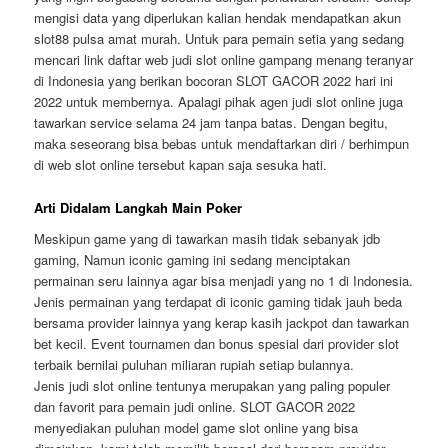
mengisi data yang diperlukan kalian hendak mendapatkan akun
slot88 pulsa amat murah. Untuk para pemain setia yang sedang
mencari link daftar web judi slot online gampang menang teranyar
di Indonesia yang berikan bocoran SLOT GACOR 2022 hari ini
2022 untuk membernya. Apalagi pihak agen judi slot online juga
tawarkan service selama 24 jam tanpa batas. Dengan begitu,
maka seseorang bisa bebas untuk mendaftarkan diri / berhimpun
di web slot online tersebut kapan saja sesuka hati.
Arti Didalam Langkah Main Poker
Meskipun game yang di tawarkan masih tidak sebanyak jdb
gaming, Namun iconic gaming ini sedang menciptakan
permainan seru lainnya agar bisa menjadi yang no 1 di Indonesia.
Jenis permainan yang terdapat di iconic gaming tidak jauh beda
bersama provider lainnya yang kerap kasih jackpot dan tawarkan
bet kecil. Event tournamen dan bonus spesial dari provider slot
terbaik bernilai puluhan miliaran rupiah setiap bulannya.
Jenis judi slot online tentunya merupakan yang paling populer
dan favorit para pemain judi online. SLOT GACOR 2022
menyediakan puluhan model game slot online yang bisa