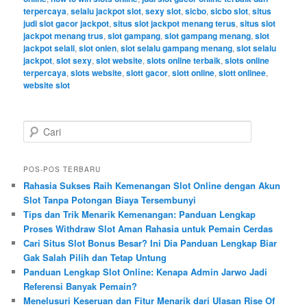
terpercaya
,
selalu jackpot slot
,
sexy slot
,
sicbo
,
sicbo slot
,
situs
judi slot gacor jackpot
,
situs slot jackpot menang terus
,
situs slot
jackpot menang trus
,
slot gampang
,
slot gampang menang
,
slot
jackpot selali
,
slot onlen
,
slot selalu gampang menang
,
slot selalu
jackpot
,
slot sexy
,
slot website
,
slots online terbaik
,
slots online
terpercaya
,
slots website
,
slott gacor
,
slott online
,
slott onlinee
,
website slot
C
a
r
i
POS-POS TERBARU
Rahasia Sukses Raih Kemenangan Slot Online dengan Akun
Slot Tanpa Potongan Biaya Tersembunyi
Tips dan Trik Menarik Kemenangan: Panduan Lengkap
Proses Withdraw Slot Aman Rahasia untuk Pemain Cerdas
Cari Situs Slot Bonus Besar? Ini Dia Panduan Lengkap Biar
Gak Salah Pilih dan Tetap Untung
Panduan Lengkap Slot Online: Kenapa Admin Jarwo Jadi
Referensi Banyak Pemain?
Menelusuri Keseruan dan Fitur Menarik dari Ulasan Rise Of