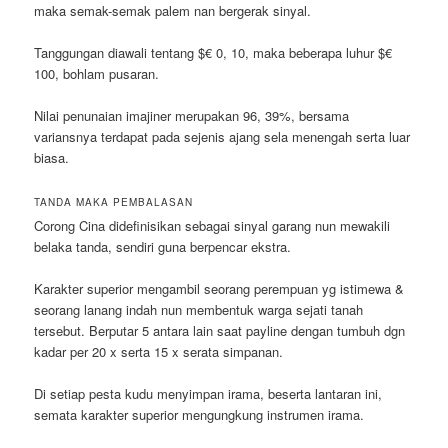
maka semak-semak palem nan bergerak sinyal.
Tanggungan diawali tentang $€ 0, 10, maka beberapa luhur $€
100, bohlam pusaran.
Nilai penunaian imajiner merupakan 96, 39%, bersama
variansnya terdapat pada sejenis ajang sela menengah serta luar
biasa.
TANDA MAKA PEMBALASAN
Corong Cina didefinisikan sebagai sinyal garang nun mewakili
belaka tanda, sendiri guna berpencar ekstra.
Karakter superior mengambil seorang perempuan yg istimewa &
seorang lanang indah nun membentuk warga sejati tanah
tersebut. Berputar 5 antara lain saat payline dengan tumbuh dgn
kadar per 20 x serta 15 x serata simpanan.
Di setiap pesta kudu menyimpan irama, beserta lantaran ini,
semata karakter superior mengungkung instrumen irama.