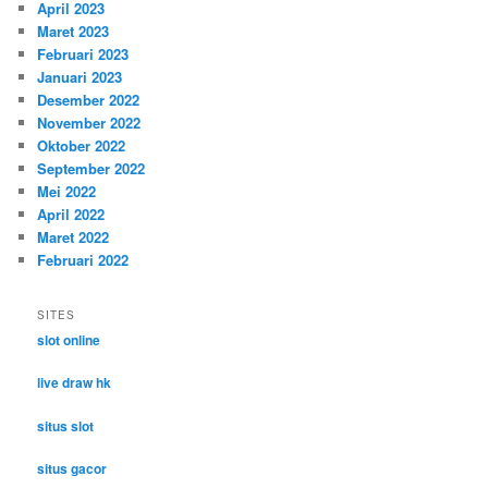
April 2023
Maret 2023
Februari 2023
Januari 2023
Desember 2022
November 2022
Oktober 2022
September 2022
Mei 2022
April 2022
Maret 2022
Februari 2022
SITES
slot online
live draw hk
situs slot
situs gacor