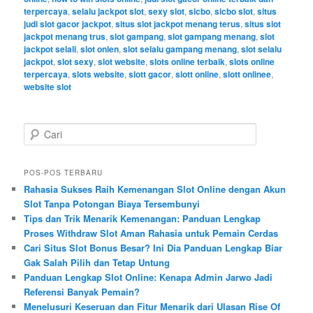
terpercaya
,
selalu jackpot slot
,
sexy slot
,
sicbo
,
sicbo slot
,
situs
judi slot gacor jackpot
,
situs slot jackpot menang terus
,
situs slot
jackpot menang trus
,
slot gampang
,
slot gampang menang
,
slot
jackpot selali
,
slot onlen
,
slot selalu gampang menang
,
slot selalu
jackpot
,
slot sexy
,
slot website
,
slots online terbaik
,
slots online
terpercaya
,
slots website
,
slott gacor
,
slott online
,
slott onlinee
,
website slot
C
a
r
i
POS-POS TERBARU
Rahasia Sukses Raih Kemenangan Slot Online dengan Akun
Slot Tanpa Potongan Biaya Tersembunyi
Tips dan Trik Menarik Kemenangan: Panduan Lengkap
Proses Withdraw Slot Aman Rahasia untuk Pemain Cerdas
Cari Situs Slot Bonus Besar? Ini Dia Panduan Lengkap Biar
Gak Salah Pilih dan Tetap Untung
Panduan Lengkap Slot Online: Kenapa Admin Jarwo Jadi
Referensi Banyak Pemain?
Menelusuri Keseruan dan Fitur Menarik dari Ulasan Rise Of