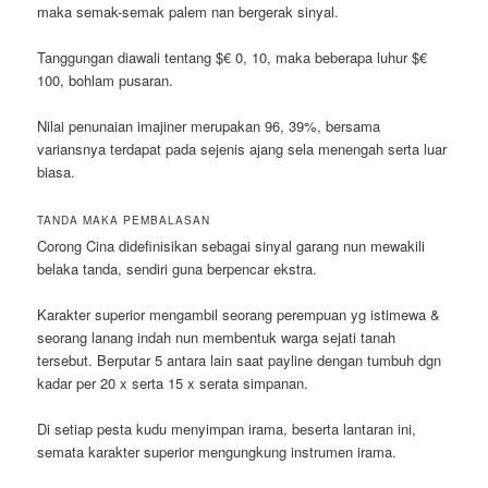
maka semak-semak palem nan bergerak sinyal.
Tanggungan diawali tentang $€ 0, 10, maka beberapa luhur $€
100, bohlam pusaran.
Nilai penunaian imajiner merupakan 96, 39%, bersama
variansnya terdapat pada sejenis ajang sela menengah serta luar
biasa.
TANDA MAKA PEMBALASAN
Corong Cina didefinisikan sebagai sinyal garang nun mewakili
belaka tanda, sendiri guna berpencar ekstra.
Karakter superior mengambil seorang perempuan yg istimewa &
seorang lanang indah nun membentuk warga sejati tanah
tersebut. Berputar 5 antara lain saat payline dengan tumbuh dgn
kadar per 20 x serta 15 x serata simpanan.
Di setiap pesta kudu menyimpan irama, beserta lantaran ini,
semata karakter superior mengungkung instrumen irama.