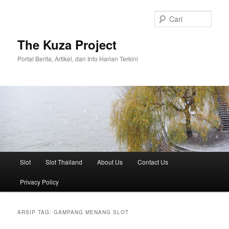
Langsung
Langsung
ke
ke
Cari
konten
konten
utama
sekunder
The Kuza Project
Portal Berita, Artikel, dan Info Harian Terkini
Menu
Slot
Slot Thailand
About Us
Contact Us
utama
Privacy Policy
ARSIP TAG:
GAMPANG MENANG SLOT