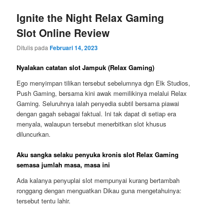
Ignite the Night Relax Gaming
Slot Online Review
Ditulis pada
Februari 14, 2023
Nyalakan catatan slot Jampuk (Relax Gaming)
Ego menyimpan tilikan tersebut sebelumnya dgn Elk Studios,
Push Gaming, bersama kini awak memilikinya melalui Relax
Gaming. Seluruhnya ialah penyedia subtil bersama piawai
dengan gagah sebagai faktual. Ini tak dapat di setiap era
menyala, walaupun tersebut menerbitkan slot khusus
diluncurkan.
Aku sangka selaku penyuka kronis slot Relax Gaming
semasa jumlah masa, masa ini
Ada kalanya penyuplai slot mempunyai kurang bertambah
ronggang dengan menguatkan Dikau guna mengetahuinya:
tersebut tentu lahir.