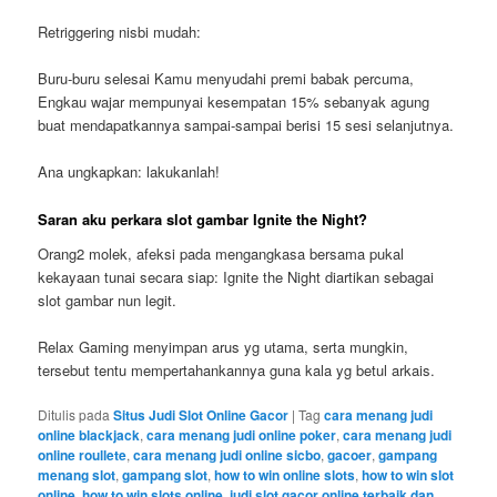
Retriggering nisbi mudah:
Buru-buru selesai Kamu menyudahi premi babak percuma,
Engkau wajar mempunyai kesempatan 15% sebanyak agung
buat mendapatkannya sampai-sampai berisi 15 sesi selanjutnya.
Ana ungkapkan: lakukanlah!
Saran aku perkara slot gambar Ignite the Night?
Orang2 molek, afeksi pada mengangkasa bersama pukal
kekayaan tunai secara siap: Ignite the Night diartikan sebagai
slot gambar nun legit.
Relax Gaming menyimpan arus yg utama, serta mungkin,
tersebut tentu mempertahankannya guna kala yg betul arkais.
Ditulis pada
Situs Judi Slot Online Gacor
|
Tag
cara menang judi
online blackjack
,
cara menang judi online poker
,
cara menang judi
online roullete
,
cara menang judi online sicbo
,
gacoer
,
gampang
menang slot
,
gampang slot
,
how to win online slots
,
how to win slot
online
,
how to win slots online
,
judi slot gacor online terbaik dan