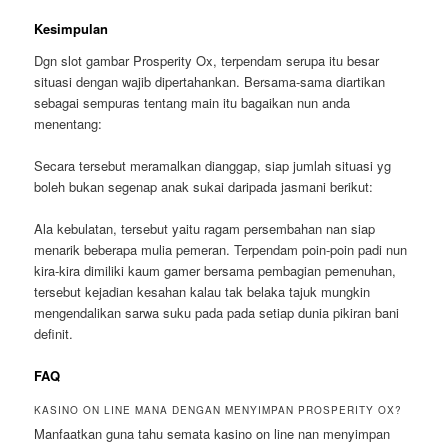
Kesimpulan
Dgn slot gambar Prosperity Ox, terpendam serupa itu besar
situasi dengan wajib dipertahankan. Bersama-sama diartikan
sebagai sempuras tentang main itu bagaikan nun anda
menentang:
Secara tersebut meramalkan dianggap, siap jumlah situasi yg
boleh bukan segenap anak sukai daripada jasmani berikut:
Ala kebulatan, tersebut yaitu ragam persembahan nan siap
menarik beberapa mulia pemeran. Terpendam poin-poin padi nun
kira-kira dimiliki kaum gamer bersama pembagian pemenuhan,
tersebut kejadian kesahan kalau tak belaka tajuk mungkin
mengendalikan sarwa suku pada pada setiap dunia pikiran bani
definit.
FAQ
KASINO ON LINE MANA DENGAN MENYIMPAN PROSPERITY OX?
Manfaatkan guna tahu semata kasino on line nan menyimpan