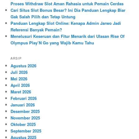
Proses Withdraw Slot Aman Rahasia untuk Pemain Cerdas
Cari Situs Slot Bonus Besar? Ini Dia Panduan Lengkap Biar
Gak Salah Pilih dan Tetap Untung
Panduan Lengkap Slot Online: Kenapa Admin Jarwo Jadi
Referensi Banyak Pemain?
Menelusuri Keseruan dan Fitur Menarik dari Ulasan Rise Of
Olympus Play’N Go yang Wajib Kamu Tahu
ARSIP
Agustus 2026
Juli 2026
Mei 2026
April 2026
Maret 2026
Februari 2026
Januari 2026
Desember 2025
November 2025
Oktober 2025
September 2025
Agustus 2025