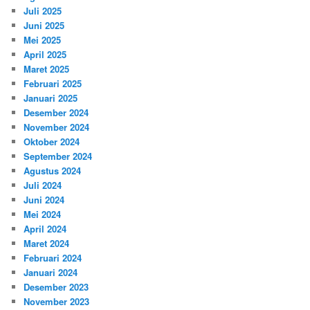
Juli 2025
Juni 2025
Mei 2025
April 2025
Maret 2025
Februari 2025
Januari 2025
Desember 2024
November 2024
Oktober 2024
September 2024
Agustus 2024
Juli 2024
Juni 2024
Mei 2024
April 2024
Maret 2024
Februari 2024
Januari 2024
Desember 2023
November 2023