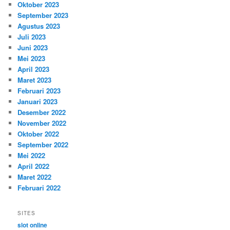
Oktober 2023
September 2023
Agustus 2023
Juli 2023
Juni 2023
Mei 2023
April 2023
Maret 2023
Februari 2023
Januari 2023
Desember 2022
November 2022
Oktober 2022
September 2022
Mei 2022
April 2022
Maret 2022
Februari 2022
SITES
slot online