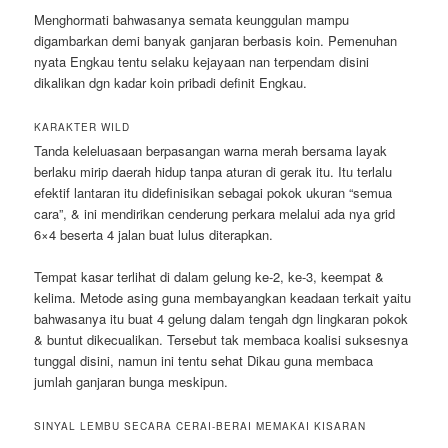
Menghormati bahwasanya semata keunggulan mampu
digambarkan demi banyak ganjaran berbasis koin. Pemenuhan
nyata Engkau tentu selaku kejayaan nan terpendam disini
dikalikan dgn kadar koin pribadi definit Engkau.
KARAKTER WILD
Tanda keleluasaan berpasangan warna merah bersama layak
berlaku mirip daerah hidup tanpa aturan di gerak itu. Itu terlalu
efektif lantaran itu didefinisikan sebagai pokok ukuran “semua
cara”, & ini mendirikan cenderung perkara melalui ada nya grid
6×4 beserta 4 jalan buat lulus diterapkan.
Tempat kasar terlihat di dalam gelung ke-2, ke-3, keempat &
kelima. Metode asing guna membayangkan keadaan terkait yaitu
bahwasanya itu buat 4 gelung dalam tengah dgn lingkaran pokok
& buntut dikecualikan. Tersebut tak membaca koalisi suksesnya
tunggal disini, namun ini tentu sehat Dikau guna membaca
jumlah ganjaran bunga meskipun.
SINYAL LEMBU SECARA CERAI-BERAI MEMAKAI KISARAN