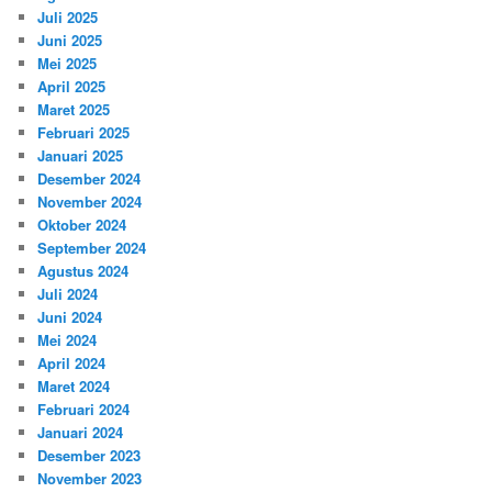
Juli 2025
Juni 2025
Mei 2025
April 2025
Maret 2025
Februari 2025
Januari 2025
Desember 2024
November 2024
Oktober 2024
September 2024
Agustus 2024
Juli 2024
Juni 2024
Mei 2024
April 2024
Maret 2024
Februari 2024
Januari 2024
Desember 2023
November 2023