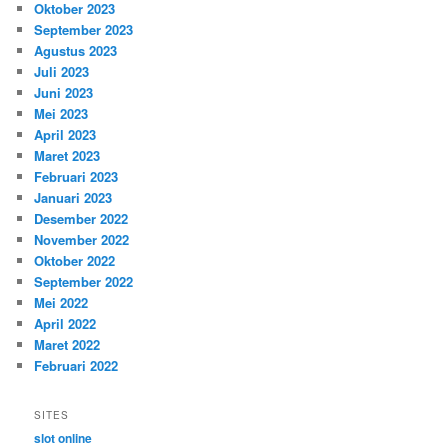
Oktober 2023
September 2023
Agustus 2023
Juli 2023
Juni 2023
Mei 2023
April 2023
Maret 2023
Februari 2023
Januari 2023
Desember 2022
November 2022
Oktober 2022
September 2022
Mei 2022
April 2022
Maret 2022
Februari 2022
SITES
slot online