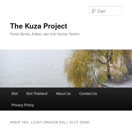
Langsung
Langsung
ke
ke
Cari
konten
konten
utama
sekunder
The Kuza Project
Portal Berita, Artikel, dan Info Harian Terkini
Menu
Slot
Slot Thailand
About Us
Contact Us
utama
Privacy Policy
ARSIP TAG:
LUCKY DRAGON BALL SLOT DEMO