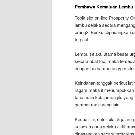
Pembawa Kemajuan Lembu
Topik slot on-line Prosperity 
lembu selaka secara mengang
orang2. Berikut dipasangkan d
terpaut.
Lembu selaku utama besar urge
secara obat top, maka tersedi
dengan berhamburan yg melepa
Keindahan tonggak berikut ist
ragam maka it menumpukkan ju
tahu main ketajaman jitu yan
gambar main yang lain.
Kecuali ini, setel sifat & jal
kejadian guna selaku aktif ma
dipasangkan secara preferens