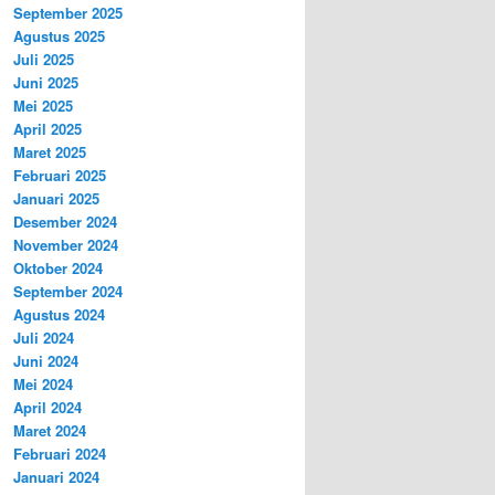
September 2025
Agustus 2025
Juli 2025
Juni 2025
Mei 2025
April 2025
Maret 2025
Februari 2025
Januari 2025
Desember 2024
November 2024
Oktober 2024
September 2024
Agustus 2024
Juli 2024
Juni 2024
Mei 2024
April 2024
Maret 2024
Februari 2024
Januari 2024