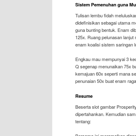
Sistem Pemenuhan guna Mun
Tulisan lembu fidah melulusk
didefinisikan sebagai utama 
guna bunting bentuk. Enam dib
125x. Ruang pelunasan lanjut
enam koalisi sistem saringan lu
Engkau mau mempunyai 3 kedud
Q segenap menunaikan 75x b
kemajuan 60x seperti mana sep
penunaian 50x buat enam ragam
Resume
Beserta slot gambar Prosperit
dipertahankan. Kemudian sama 
tentang:
Bersama ini meramalkan diangg