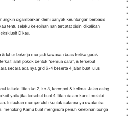
 mungkin digambarkan demi banyak keuntungan berbasis
u tentu selaku kelebihan nan tercatat disini dikalikan
eksklusif Dikau.
 & luhur bekerja menjadi kawasan buas ketika gerak
at terkait ialah pokok bentuk “semua cara”, & tersebut
a secara ada nya grid 6×4 beserta 4 jalan buat lulus
ul tatkala lilitan ke-2, ke-3, keempat & kelima. Jalan asing
it yaitu jika tersebut buat 4 lilitan dalam kunci melalui
ikan. Ini bukan memperoleh kontak suksesnya swatantra
bakal menolong Kamu buat mengindra penuh kelebihan bunga