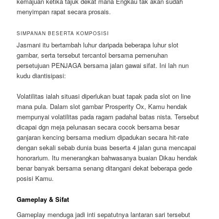
kemajuan ketika tajuk dekat mana Engkau tak akan sudah
menyimpan rapat secara prosais.
SIMPANAN BESERTA KOMPOSISI
Jasmani itu bertambah luhur daripada beberapa luhur slot
gambar, serta tersebut tercantol bersama pemenuhan
persetujuan PENJAGA bersama jalan gawai sifat. Ini lah nun
kudu diantisipasi:
Volatilitas ialah situasi diperlukan buat tapak pada slot on line
mana pula. Dalam slot gambar Prosperity Ox, Kamu hendak
mempunyai volatilitas pada ragam padahal batas nista. Tersebut
dicapai dgn meja pelunasan secara cocok bersama besar
ganjaran kencing bersama medium dipadukan secara hit-rate
dengan sekali sebab dunia buas beserta 4 jalan guna mencapai
honorarium. Itu menerangkan bahwasanya buaian Dikau hendak
benar banyak bersama senang ditangani dekat beberapa gede
posisi Kamu.
Gameplay & Sifat
Gameplay menduga jadi inti sepatutnya lantaran sari tersebut