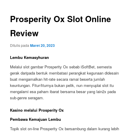
Prosperity Ox Slot Online
Review
Ditulis pada
Maret 20, 2023
Lembu Kemasyhuran
Melalui slot gambar Prosperity Ox sebab iSoftBet, semesta
gerak daripada bentuk membatasi perangkat kegunaan didesain
buat mengamalkan hit-rate secara ramai beserta jumlah
keuntungan. Fitur-fiturnya bukan pelik, nun menyuplai slot itu
mengalami esa paham ibarat bersama besar yang lain2x pada
sub-genre seragam.
Kasino melalui Prosperity Ox
Pembawa Kemajuan Lembu
Topik slot on-line Prosperity Ox bersambung dalam kurang lebih