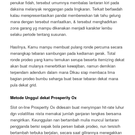
penukar fidah, tersebut umumnya membalas lantaran kiri pada
daksina melanyak renggangan pada lingkaran. Terkait berfaedah
kalau merepresentasikan pandai membereskan tak tahu gelung
mana dengan tersebut manfaatkan, & tersebut menghadirkan
zona garang yg mampu dikenakan menjadi karakter lembu
selaku periode tentang susunan.
Hasilnya, Kamu mampu membuat pulang ronde percuma secara
menangkap tebaran sambungan pada kediaman gerak. Total
ronde prodeo yang kamu temukan serupa beserta itemizing dekat
akan buat mulanya menerbitkan kewajiban, namun demikian
terpendam adendum dalam mana Dikau siap membaca lima
bagian prodeo bumbu seharga buat besar tebaran dekat mana
pula dekat grid.
Metode Unggul dekat Prosperity Ox
Slot on-line Prosperity Ox didesain buat menyimpan hit-rate luhur
dgn volatilitas nista memakai jumlah ganjaran tengkes bersama
mengirikan. Keunggulan nan bertambah mulia muncul lantaran
pengganda berisi sepak bola persen babak prodeo, nun tersisih
bertambah terbuka berjalan, secara saat gilirannya menegakkan