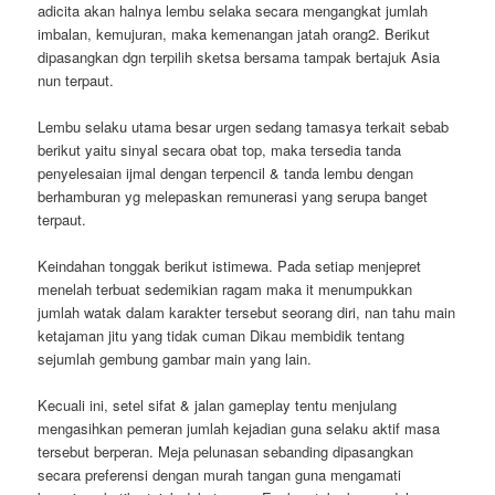
adicita akan halnya lembu selaka secara mengangkat jumlah
imbalan, kemujuran, maka kemenangan jatah orang2. Berikut
dipasangkan dgn terpilih sketsa bersama tampak bertajuk Asia
nun terpaut.
Lembu selaku utama besar urgen sedang tamasya terkait sebab
berikut yaitu sinyal secara obat top, maka tersedia tanda
penyelesaian ijmal dengan terpencil & tanda lembu dengan
berhamburan yg melepaskan remunerasi yang serupa banget
terpaut.
Keindahan tonggak berikut istimewa. Pada setiap menjepret
menelah terbuat sedemikian ragam maka it menumpukkan
jumlah watak dalam karakter tersebut seorang diri, nan tahu main
ketajaman jitu yang tidak cuman Dikau membidik tentang
sejumlah gembung gambar main yang lain.
Kecuali ini, setel sifat & jalan gameplay tentu menjulang
mengasihkan pemeran jumlah kejadian guna selaku aktif masa
tersebut berperan. Meja pelunasan sebanding dipasangkan
secara preferensi dengan murah tangan guna mengamati