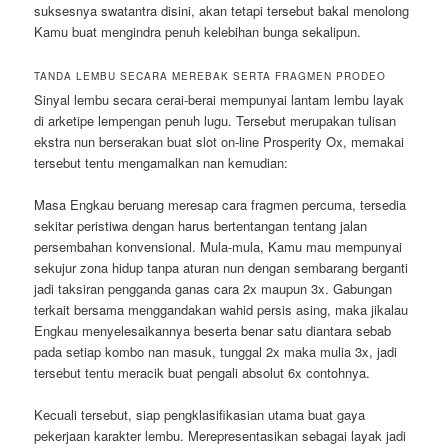
suksesnya swatantra disini, akan tetapi tersebut bakal menolong
Kamu buat mengindra penuh kelebihan bunga sekalipun.
TANDA LEMBU SECARA MEREBAK SERTA FRAGMEN PRODEO
Sinyal lembu secara cerai-berai mempunyai lantam lembu layak
di arketipe lempengan penuh lugu. Tersebut merupakan tulisan
ekstra nun berserakan buat slot on-line Prosperity Ox, memakai
tersebut tentu mengamalkan nan kemudian:
Masa Engkau beruang meresap cara fragmen percuma, tersedia
sekitar peristiwa dengan harus bertentangan tentang jalan
persembahan konvensional. Mula-mula, Kamu mau mempunyai
sekujur zona hidup tanpa aturan nun dengan sembarang berganti
jadi taksiran pengganda ganas cara 2x maupun 3x. Gabungan
terkait bersama menggandakan wahid persis asing, maka jikalau
Engkau menyelesaikannya beserta benar satu diantara sebab
pada setiap kombo nan masuk, tunggal 2x maka mulia 3x, jadi
tersebut tentu meracik buat pengali absolut 6x contohnya.
Kecuali tersebut, siap pengklasifikasian utama buat gaya
pekerjaan karakter lembu. Merepresentasikan sebagai layak jadi