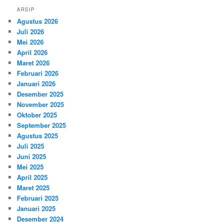
ARSIP
Agustus 2026
Juli 2026
Mei 2026
April 2026
Maret 2026
Februari 2026
Januari 2026
Desember 2025
November 2025
Oktober 2025
September 2025
Agustus 2025
Juli 2025
Juni 2025
Mei 2025
April 2025
Maret 2025
Februari 2025
Januari 2025
Desember 2024