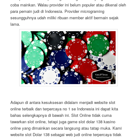
coba mainkan. Walau provider ini belum populer atau dikenal oleh
para pemain judi di Indonesia. Provider micrograming
sesungguhnya udah miliki ribuan member aktif bermain sejak
lama.
Adapun di antara kesuksesan didalam menjadi website slot
online terbaik dan terpercaya no 1 se Indonesia ini dapat kita
bahas selengkapnya di bawah ini. Slot Online tidak cuma
tawarkan slot online, tetapi juga game slot dolar 138 kasino
online yang dimainkan secara langsung atau tatap muka. Kami
website slot Dolar 138 sebagai web judi online terpercaya tidak