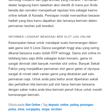
dealer langsung kami tawarkan aksi otentik di mana pun Anda
berada dan semakin memperkuat reputasi kita sebagai kasino
online terbaik di Kanada. Persiapan modal memastikan besaran
hadiah yang bisa kamu dapatkan dan lamanya bermain dalam
permainan taruhan judi tersebut.
INFORMASI LENGKAP MENGENAI WEB SLOT JUDI ONLINE
Kesempatan besar untuk mendapat suatu kemenangan dalam
web game slot 5 Lions Dance sangatlah tinggi atau yang sering
dikenal bersama suatu istilah RTP tertinggi. Game slot online ini
terbilang baru saja dirilis sebagian bulan kemarin, game ini
sangat diminati oleh banyak member slot online. Banyak Sekali
Faktor yang menjadikan permainan slot gacor gates of olympus
sangat di minati ialah variasi game yang disatukan jadi satu
permainan saja. Untuk anda para bettor amat diperlukan sekali
dan perhatikan bila bermain judi slot harus bermain bersama
dengan sabar maka anda bisa bermain penuh fokus untuk meraih
kemenangan bermain.
Ditulis pada
Slot Online
|
Tag
deposit
,
online
,
paling
,
potongan
,
pulsa
,
situs
,
surgaplay
,
tanpa
,
taruhan