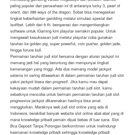
paling populer dari perusahaan ini di antaranya lucky 3, pearl of
orient, dan 388 ways of the dragon. Sobat bisa menegaskan
tingkat keberhasilan gambling melalui simulasi spesial dari
isoftbet. Lebih dari 6 th. beroperasi dan mengembangkan
software untuk iGaming kini playstar semakin populer. Untuk
mengawali kesuksesan judi melalui playstar coba gunakan
taruhan ke golden pig, super powerful, coin pusher, golden jade,
hingga forune bull.
Permainan taruhan judi slot bersama dengan aturan jackpot ini
memang jadi hal yang beruntung dan mempunyai tingkat
kemenangan yang tinggi. Ada dua memang model jackpot
selama ini sering ditawarkan di dalam permainan taruhan judi slot
yakni jackpot biasa dan progresif. Jika kamu mau dapat
kekayaan mudah dalam permainan taruhan judi slot, kamu
sebaiknya mencoba untuk bermain permainan taruhan judi slot
progressive jackpot dikarenakan hasilnya bisa amat
menggiurkan. Maraknya web judi slot online yang ada di
Indonesia, berakibat banyak website slot online abal-abal yang di
mana knowledge pribadi pemain dijual bebas di luar sana. Slot
Bca Deposit Tanpa Potongan berkomitmen untuk melindungi
keamanan knowledge pribadi sehingga knowledge pribadi