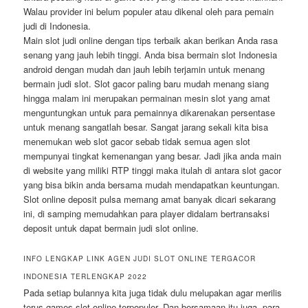
Walau provider ini belum populer atau dikenal oleh para pemain
judi di Indonesia.
Main slot judi online dengan tips terbaik akan berikan Anda rasa
senang yang jauh lebih tinggi. Anda bisa bermain slot Indonesia
android dengan mudah dan jauh lebih terjamin untuk menang
bermain judi slot. Slot gacor paling baru mudah menang siang
hingga malam ini merupakan permainan mesin slot yang amat
menguntungkan untuk para pemainnya dikarenakan persentase
untuk menang sangatlah besar. Sangat jarang sekali kita bisa
menemukan web slot gacor sebab tidak semua agen slot
mempunyai tingkat kemenangan yang besar. Jadi jika anda main
di website yang miliki RTP tinggi maka itulah di antara slot gacor
yang bisa bikin anda bersama mudah mendapatkan keuntungan.
Slot online deposit pulsa memang amat banyak dicari sekarang
ini, di samping memudahkan para player didalam bertransaksi
deposit untuk dapat bermain judi slot online.
INFO LENGKAP LINK AGEN JUDI SLOT ONLINE TERGACOR
INDONESIA TERLENGKAP 2022
Pada setiap bulannya kita juga tidak dulu melupakan agar merilis
terus games slot online terpopuler. Dan bersamaan itu juga, para