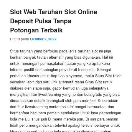
Slot Web Taruhan Slot Online
Deposit Pulsa Tanpa
Potongan Terbaik
Ditulis pada
Oktober 2, 2022
Situs taruhan yang berfokus pada jenis taruhan slot ini juga
berikan banyak tautan alternatif yang bisa digunakan. Hal ini
untuk menangani permasalahan tautan yang kerap terkena
internet positif dari sebagian provider di Indonesia. Sebagai
perhatian khusus untuk tiap tiap playernya, maka Situs Slot telah
sediakan lebih dari satu link alternatif resmi Situs Slot untuk
diakses oleh siapa saja. gacor kemudian juga selanjutnya
menyajikan fitur livestreaming yang nonton bola gratis yang bisa
dimanfaatkan sebaik barangkali oleh para member. Keberadaan
dari fitur livestreaming nonton bola ini sangat bermanfaat dan
bermanfaat bagi para pemain setidaknya untuk bisa pertandingan
bola melalui situs judi Di mana mereka join. Di sini para pemain
tidak perlu mengandalkan televisi apalagi televisi berbayar untuk
bisa nonton pertandingan bola yang akan dipasangi taruhan.