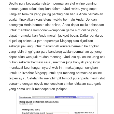
Begitu pula kecepatan sistem permainan slot online gaming,
semua game bakal disajikan dalam teJudi waktu yang cepat.
Langkah terakhir yang paling penting dan harus Anda perhatikan
adalah tingkatkan konsistensi waktu bermain Anda. Dengan
seringnya Anda bermain slot online, Anda dapat miliki kebiasaan
untuk membaca komponen-komponen game slot online yang
dapat memudahkan Anda meraih jackpot besar. Daftar bandarqq
di judi qq online 24 jam terpercaya Mogeqq bisa dijadikan
sebagai peluang untuk menambah winrate bermain ke tingkat
yang lebih tinggi gara-gara bandarqq adalah permainan qq yang
dapat bikin web judi mudah menang . Judi qiu qiu online uang asli
bukan sekedar bermain saja , member juga banyak yang ingin
mendapat keuntungan nya di web ini , maka jangan sungkan
untuk ke livechat Mogeqq untuk tips menang bermain qq online
terpercaya . Setelah itu menghimpit tombol putar pada mesin slot
bersama dengan obyek mencocokan simbol didalam satu garis
yang sama untuk mendapatkan jackpot.