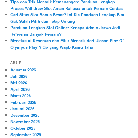
Tips dan Trik Menarik Kemenangan: Panduan Lengkap
Proses Withdraw Slot Aman Rahasia untuk Pemain Cerdas
Cari Situs Slot Bonus Besar? Ini Dia Panduan Lengkap Biar
Gak Salah Pilih dan Tetap Untung
Panduan Lengkap Slot Online: Kenapa Admin Jarwo Jadi
Referensi Banyak Pemain?
Menelusuri Keseruan dan Fitur Menarik dari Ulasan Rise Of
Olympus Play’N Go yang Wajib Kamu Tahu
ARSIP
Agustus 2026
Juli 2026
Mei 2026
April 2026
Maret 2026
Februari 2026
Januari 2026
Desember 2025
November 2025
Oktober 2025
September 2025