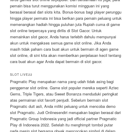
pemain bisa turut menggunakan komisi mingguan ini yang
berasal berasal dari slots kita. Bonus-bonus bagi player perunggu
hingga player permata ini bisa berikan para pemain peluang untuk
memenangkan hadiah hingga puluhan juta Rupiah cuma di game
slot online terpercaya yang dirilis di Slot Gacor. Untuk
memainkan slot gacor, Anda harus terlebih dahulu mempunyai
akun untuk mengakses semua game slot online. Jika Anda
masih tidak paham cara buat akun untuk bermain di agen game
slot online, di sini kita akan memberikan penjelasan kecil tentang
cara buat akun agar Anda dapat bermain di slot gacor.
SLOT LIVE22
Pragmatic Play merupakan nama yang udah tidak asing bagi
penggemar slot online. Game slot populer mereka seperti Aztec
Gems, Triple Tigers, atau Sweet Bonanza menduduki peringkat
atas permainan slot favorit penjudi. Sebelum bermain slot
Pragmatic duit asli, Anda miliki peluang untuk mencoba demo
slot Pragmatic. Judi Onlinesendiri merupakan bagian berasal dari
Pragmatic Group Indonesia yang jadi official partner Pragmatic
Play di Indonesia 2022. Setelah itu menghimpit tombol putar
pada mesin slot bersama obyek mencocokan simbol di dalam