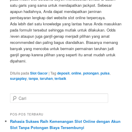
satu garis yang sama untuk mendapatkan jackpot. Sebesar
apapun hadiahnya, Anda dapat mendapatkan jaminan
pembayaran lengkap dari website slot online terpercaya.
Ada lebih dari satu knowledge yang lantas harus Anda masukkan
pada formulir tersebut sehingga mutlak untuk dilakukan. Odds
/even ataupun juga ganjil-genap menjadi pilihan yang amat
recommended dan paling bagus diandalkan. Biasanya memang
banyak yang mencoba untuk bermain permainan taruhan judi
ganjil genap karena pilihan yang seperti itu amat mudah untuk
dipahami.
Ditulis pada
Slot Gacor
|
Tag
deposit
,
online
,
potongan
,
pulsa
,
surgaplay
,
tanpa
,
taruhan
,
terbaik
C
a
r
i
POS-POS TERBARU
Rahasia Sukses Raih Kemenangan Slot Online dengan Akun
Slot Tanpa Potongan Biaya Tersembunyi