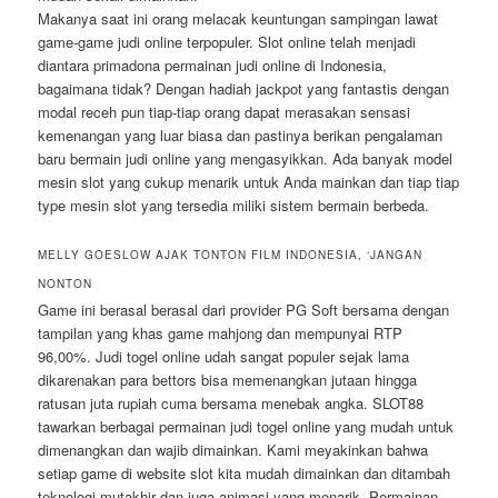
Makanya saat ini orang melacak keuntungan sampingan lawat
game-game judi online terpopuler. Slot online telah menjadi
diantara primadona permainan judi online di Indonesia,
bagaimana tidak? Dengan hadiah jackpot yang fantastis dengan
modal receh pun tiap-tiap orang dapat merasakan sensasi
kemenangan yang luar biasa dan pastinya berikan pengalaman
baru bermain judi online yang mengasyikkan. Ada banyak model
mesin slot yang cukup menarik untuk Anda mainkan dan tiap tiap
type mesin slot yang tersedia miliki sistem bermain berbeda.
MELLY GOESLOW AJAK TONTON FILM INDONESIA, ‘JANGAN
NONTON
Game ini berasal berasal dari provider PG Soft bersama dengan
tampilan yang khas game mahjong dan mempunyai RTP
96,00%. Judi togel online udah sangat populer sejak lama
dikarenakan para bettors bisa memenangkan jutaan hingga
ratusan juta rupiah cuma bersama menebak angka. SLOT88
tawarkan berbagai permainan judi togel online yang mudah untuk
dimenangkan dan wajib dimainkan. Kami meyakinkan bahwa
setiap game di website slot kita mudah dimainkan dan ditambah
teknologi mutakhir dan juga animasi yang menarik. Permainan