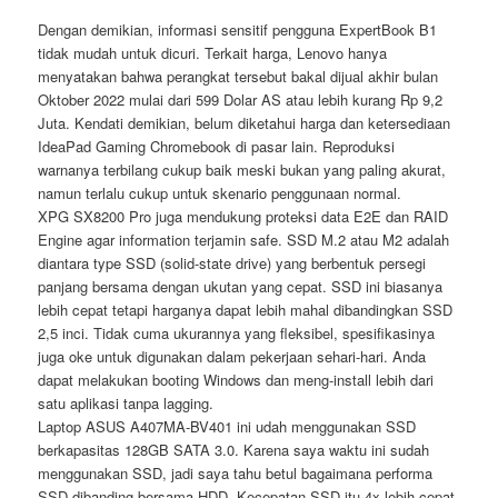
Dengan demikian, informasi sensitif pengguna ExpertBook B1
tidak mudah untuk dicuri. Terkait harga, Lenovo hanya
menyatakan bahwa perangkat tersebut bakal dijual akhir bulan
Oktober 2022 mulai dari 599 Dolar AS atau lebih kurang Rp 9,2
Juta. Kendati demikian, belum diketahui harga dan ketersediaan
IdeaPad Gaming Chromebook di pasar lain. Reproduksi
warnanya terbilang cukup baik meski bukan yang paling akurat,
namun terlalu cukup untuk skenario penggunaan normal.
XPG SX8200 Pro juga mendukung proteksi data E2E dan RAID
Engine agar information terjamin safe. SSD M.2 atau M2 adalah
diantara type SSD (solid-state drive) yang berbentuk persegi
panjang bersama dengan ukutan yang cepat. SSD ini biasanya
lebih cepat tetapi harganya dapat lebih mahal dibandingkan SSD
2,5 inci. Tidak cuma ukurannya yang fleksibel, spesifikasinya
juga oke untuk digunakan dalam pekerjaan sehari-hari. Anda
dapat melakukan booting Windows dan meng-install lebih dari
satu aplikasi tanpa lagging.
Laptop ASUS A407MA-BV401 ini udah menggunakan SSD
berkapasitas 128GB SATA 3.0. Karena saya waktu ini sudah
menggunakan SSD, jadi saya tahu betul bagaimana performa
SSD dibanding bersama HDD. Kecepatan SSD itu 4x lebih cepat