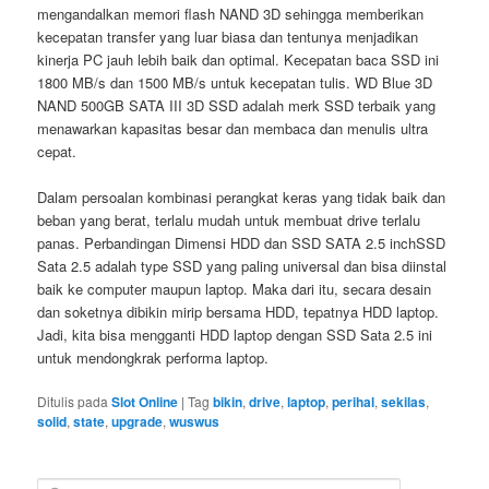
mengandalkan memori flash NAND 3D sehingga memberikan
kecepatan transfer yang luar biasa dan tentunya menjadikan
kinerja PC jauh lebih baik dan optimal. Kecepatan baca SSD ini
1800 MB/s dan 1500 MB/s untuk kecepatan tulis. WD Blue 3D
NAND 500GB SATA III 3D SSD adalah merk SSD terbaik yang
menawarkan kapasitas besar dan membaca dan menulis ultra
cepat.
Dalam persoalan kombinasi perangkat keras yang tidak baik dan
beban yang berat, terlalu mudah untuk membuat drive terlalu
panas. Perbandingan Dimensi HDD dan SSD SATA 2.5 inchSSD
Sata 2.5 adalah type SSD yang paling universal dan bisa diinstal
baik ke computer maupun laptop. Maka dari itu, secara desain
dan soketnya dibikin mirip bersama HDD, tepatnya HDD laptop.
Jadi, kita bisa mengganti HDD laptop dengan SSD Sata 2.5 ini
untuk mendongkrak performa laptop.
Ditulis pada
Slot Online
|
Tag
bikin
,
drive
,
laptop
,
perihal
,
sekilas
,
solid
,
state
,
upgrade
,
wuswus
C