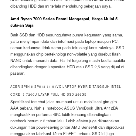
dibanding HDD dan ini terlalu mendukung pekerjaan saya.
Amd Ryzen 7000 Series Resmi Mengaspal, Harga Mulai 5
Juta-an Saja
Baik SSD dan HDD sesungguhnya punya kegunaan yang sama,
yaitu menyimpan data dan informasi pada laptop maupun PC,
namun keduanya tidak sama pada teknologi konstruksinya. SSD
menggunakan chip berteknologi non-volatile yang disebut flash
NAND untuk menaruh data. Hal ini tergolong masih kecila apabila
dibandingkan dengan kapasitas HDD atau SSD 2,5 yang dijual di
pasaran.
ACER SPIN 5 SP513-51-51VX LAPTOP HYBRID TANGGUH INTEL
CORE I5-7200U LAYAR FULL HD SSD 256GB
Spesifikasi tersebut jelas mumpuni untuk mobilisasi gim-gim
AAA terbaru. Nah si notebook ASUS VivoBook Ultra A412DA
menghadirkan performa 48% lebih kencang dibandingkan
notebook berumur 3 tahun lalu. Lebih efisien juga dikarenakan
dukungan fitur power-saving pintar AMD SenseMI dan diproduksi
menggunakan fabrikasi 12nm FinFET terbaru. SSD ini juga