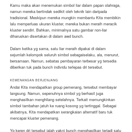
Kamu maka akan menemukan simbol liar dalam papan olahraga,
namun mereka bertindak sedikit oleh teknik lain daripada
tradisional. Meskipun mereka mungkin membantu Kita membikin
lalu memperluas ukuran kluster, mereka bukan meraih meracik
kluster sendiri. Bahkan, minimalnya satu gambar non-liar
diharuskan disertakan di dalam awd bunch.
Dalam ketika yg sama, satu liar meraih dipakai di dalam
sejumlah kelompok seluruh simbol sebagaiselaku, ala, menurut,
bersamaan. Namun, sebatas pembayaran terbesar yg tersedia
diberikan tuk pada bunch individu terlepas dri tersebut.
KEMENANGAN BERJENJANG
Andai Kita mendapatkan group pemenang, tersebut membayar
langsung. Namun, sepenuhnya simbol yg berhasil juga
menghasilkan menghilang setelahnya. Terkait memungkinkan
simbol tambahan jatuh ke ruang kosong yg tertinggal. Sebagai
akibatnya, Kita mendapatkan serangkaian alternatif baru tuk
mencapai kluster pemenang.
Yg keren dri tersebut ialah yakni bunch menghasilkan terjadi satu