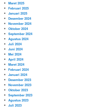
Maret 2025
Februari 2025
Januari 2025
Desember 2024
November 2024
Oktober 2024
September 2024
Agustus 2024
Juli 2024
Juni 2024
Mei 2024
April 2024
Maret 2024
Februari 2024
Januari 2024
Desember 2023
November 2023
Oktober 2023
September 2023
Agustus 2023
Juli 2023