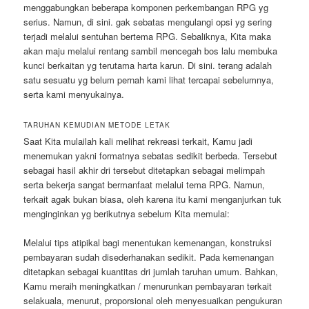
menggabungkan beberapa komponen perkembangan RPG yg
serius. Namun, di sini. gak sebatas mengulangi opsi yg sering
terjadi melalui sentuhan bertema RPG. Sebaliknya, Kita maka
akan maju melalui rentang sambil mencegah bos lalu membuka
kunci berkaitan yg terutama harta karun. Di sini. terang adalah
satu sesuatu yg belum pernah kami lihat tercapai sebelumnya,
serta kami menyukainya.
TARUHAN KEMUDIAN METODE LETAK
Saat Kita mulailah kali melihat rekreasi terkait, Kamu jadi
menemukan yakni formatnya sebatas sedikit berbeda. Tersebut
sebagai hasil akhir dri tersebut ditetapkan sebagai melimpah
serta bekerja sangat bermanfaat melalui tema RPG. Namun,
terkait agak bukan biasa, oleh karena itu kami menganjurkan tuk
menginginkan yg berikutnya sebelum Kita memulai:
Melalui tips atipikal bagi menentukan kemenangan, konstruksi
pembayaran sudah disederhanakan sedikit. Pada kemenangan
ditetapkan sebagai kuantitas dri jumlah taruhan umum. Bahkan,
Kamu meraih meningkatkan / menurunkan pembayaran terkait
selakuala, menurut, proporsional oleh menyesuaikan pengukuran