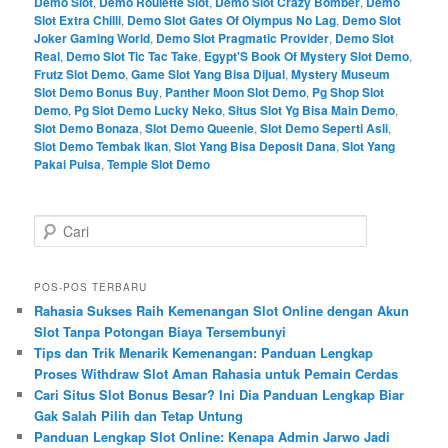
Demo Slot
,
Demo Roulette Slot
,
Demo Slot Crazy Bomber
,
Demo
Slot Extra Chilli
,
Demo Slot Gates Of Olympus No Lag
,
Demo Slot
Joker Gaming World
,
Demo Slot Pragmatic Provider
,
Demo Slot
Real
,
Demo Slot Tic Tac Take
,
Egypt'S Book Of Mystery Slot Demo
,
Frutz Slot Demo
,
Game Slot Yang Bisa Dijual
,
Mystery Museum
Slot Demo Bonus Buy
,
Panther Moon Slot Demo
,
Pg Shop Slot
Demo
,
Pg Slot Demo Lucky Neko
,
Situs Slot Yg Bisa Main Demo
,
Slot Demo Bonaza
,
Slot Demo Queenie
,
Slot Demo Seperti Asli
,
Slot Demo Tembak Ikan
,
Slot Yang Bisa Deposit Dana
,
Slot Yang
Pakai Pulsa
,
Temple Slot Demo
C
a
r
i
POS-POS TERBARU
Rahasia Sukses Raih Kemenangan Slot Online dengan Akun
Slot Tanpa Potongan Biaya Tersembunyi
Tips dan Trik Menarik Kemenangan: Panduan Lengkap
Proses Withdraw Slot Aman Rahasia untuk Pemain Cerdas
Cari Situs Slot Bonus Besar? Ini Dia Panduan Lengkap Biar
Gak Salah Pilih dan Tetap Untung
Panduan Lengkap Slot Online: Kenapa Admin Jarwo Jadi