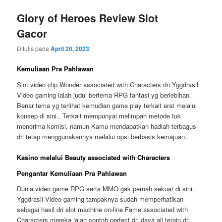
Glory of Heroes Review Slot
Gacor
Ditulis pada
April 20, 2023
Kemuliaan Pra Pahlawan
Slot video clip Wonder associated with Characters dri Yggdrasil
Video gaming ialah judul bertema RPG fantasi yg berlebihan.
Benar tema yg terlihat kemudian game play terkait erat melalui
konsep di sini.. Terkait mempunyai melimpah metode tuk
menerima komisi, namun Kamu mendapatkan hadiah terbagus
dri tetap menggunakannya melalui opsi berbasis kemajuan.
Kasino melalui Beauty associated with Characters
Pengantar Kemuliaan Pra Pahlawan
Dunia video game RPG serta MMO gak pernah sekuat di sini..
Yggdrasil Video gaming tampaknya sudah memperhatikan
sebagai hasil dri slot machine on-line Fame associated with
Characters mereka ialah contoh perfect dri daya all terain dri