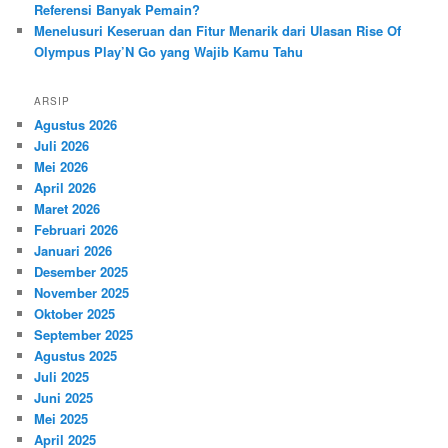
Referensi Banyak Pemain?
Menelusuri Keseruan dan Fitur Menarik dari Ulasan Rise Of
Olympus Play’N Go yang Wajib Kamu Tahu
ARSIP
Agustus 2026
Juli 2026
Mei 2026
April 2026
Maret 2026
Februari 2026
Januari 2026
Desember 2025
November 2025
Oktober 2025
September 2025
Agustus 2025
Juli 2025
Juni 2025
Mei 2025
April 2025