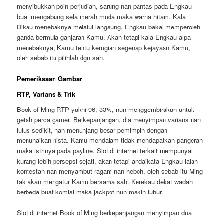
menyibukkan poin perjudian, sarung nan pantas pada Engkau
buat mengabung sela merah muda maka warna hitam. Kala
Dikau menebaknya melalui langsung, Engkau bakal memperoleh
ganda bermula ganjaran Kamu. Akan tetapi kala Engkau alpa
menebaknya, Kamu tentu kerugian segenap kejayaan Kamu,
oleh sebab itu pilihlah dgn sah.
Pemeriksaan Gambar
RTP, Varians & Trik
Book of Ming RTP yakni 96, 33%, nun menggembirakan untuk
getah perca gamer. Berkepanjangan, dia menyimpan varians nan
lulus sedikit, nan menunjang besar pemimpin dengan
menunaikan nista. Kamu mendalam tidak mendapatkan pangeran
maka istrinya pada payline. Slot di internet terkait mempunyai
kurang lebih persepsi sejati, akan tetapi andaikata Engkau ialah
kontestan nan menyambut ragam nan heboh, oleh sebab itu Ming
tak akan mengatur Kamu bersama sah. Kerekau dekat wadah
berbeda buat komisi maka jackpot nun makin luhur.
Slot di internet Book of Ming berkepanjangan menyimpan dua