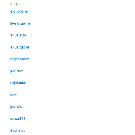
SITES
slot online
live draw hk
situs slot
situs gacor
togel online
judi slot
rajakadal
slot
judi slot
dewa303
Judi slot