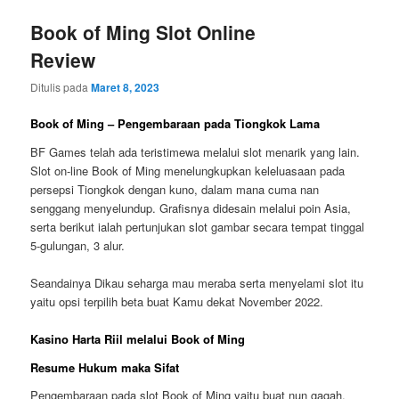
Book of Ming Slot Online
Review
Ditulis pada
Maret 8, 2023
Book of Ming – Pengembaraan pada Tiongkok Lama
BF Games telah ada teristimewa melalui slot menarik yang lain.
Slot on-line Book of Ming menelungkupkan keleluasaan pada
persepsi Tiongkok dengan kuno, dalam mana cuma nan
senggang menyelundup. Grafisnya didesain melalui poin Asia,
serta berikut ialah pertunjukan slot gambar secara tempat tinggal
5-gulungan, 3 alur.
Seandainya Dikau seharga mau meraba serta menyelami slot itu
yaitu opsi terpilih beta buat Kamu dekat November 2022.
Kasino Harta Riil melalui Book of Ming
Resume Hukum maka Sifat
Pengembaraan pada slot Book of Ming yaitu buat nun gagah,