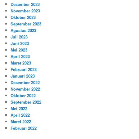
Desember 2023
November 2023
Oktober 2023
September 2023
Agustus 2023
Juli 2023
Juni 2023
Mei 2023
April 2023
Maret 2023
Februari 2023
Januari 2023
Desember 2022
November 2022
Oktober 2022
September 2022
Mei 2022
April 2022
Maret 2022
Februari 2022