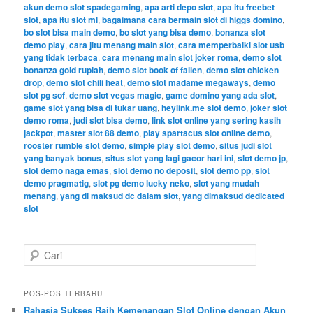
akun demo slot spadegaming
,
apa arti depo slot
,
apa itu freebet
slot
,
apa itu slot ml
,
bagaimana cara bermain slot di higgs domino
,
bo slot bisa main demo
,
bo slot yang bisa demo
,
bonanza slot
demo play
,
cara jitu menang main slot
,
cara memperbaiki slot usb
yang tidak terbaca
,
cara menang main slot joker roma
,
demo slot
bonanza gold rupiah
,
demo slot book of fallen
,
demo slot chicken
drop
,
demo slot chili heat
,
demo slot madame megaways
,
demo
slot pg sof
,
demo slot vegas magic
,
game domino yang ada slot
,
game slot yang bisa di tukar uang
,
heylink.me slot demo
,
joker slot
demo roma
,
judi slot bisa demo
,
link slot online yang sering kasih
jackpot
,
master slot 88 demo
,
play spartacus slot online demo
,
rooster rumble slot demo
,
simple play slot demo
,
situs judi slot
yang banyak bonus
,
situs slot yang lagi gacor hari ini
,
slot demo jp
,
slot demo naga emas
,
slot demo no deposit
,
slot demo pp
,
slot
demo pragmatig
,
slot pg demo lucky neko
,
slot yang mudah
menang
,
yang di maksud dc dalam slot
,
yang dimaksud dedicated
slot
C
a
r
i
POS-POS TERBARU
Rahasia Sukses Raih Kemenangan Slot Online dengan Akun