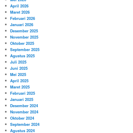
April 2026
Maret 2026
Februari 2026
Januari 2026
Desember 2025
November 2025
Oktober 2025
September 2025
Agustus 2025
Juli 2025
Juni 2025
Mei 2025
April 2025
Maret 2025
Februari 2025
Januari 2025
Desember 2024
November 2024
Oktober 2024
September 2024
Agustus 2024