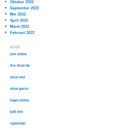
Oktober 2022
September 2022
Mei 2022
April 2022
Maret 2022
Februari 2022
SITES
slot online
live draw hk
situs slot
situs gacor
togel online
judi slot
rajakadal