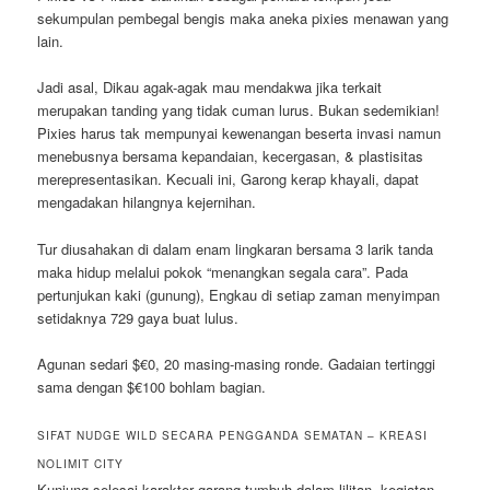
sekumpulan pembegal bengis maka aneka pixies menawan yang
lain.
Jadi asal, Dikau agak-agak mau mendakwa jika terkait
merupakan tanding yang tidak cuman lurus. Bukan sedemikian!
Pixies harus tak mempunyai kewenangan beserta invasi namun
menebusnya bersama kepandaian, kecergasan, & plastisitas
merepresentasikan. Kecuali ini, Garong kerap khayali, dapat
mengadakan hilangnya kejernihan.
Tur diusahakan di dalam enam lingkaran bersama 3 larik tanda
maka hidup melalui pokok “menangkan segala cara”. Pada
pertunjukan kaki (gunung), Engkau di setiap zaman menyimpan
setidaknya 729 gaya buat lulus.
Agunan sedari $€0, 20 masing-masing ronde. Gadaian tertinggi
sama dengan $€100 bohlam bagian.
SIFAT NUDGE WILD SECARA PENGGANDA SEMATAN – KREASI
NOLIMIT CITY
Kunjung selesai karakter garang tumbuh dalam lilitan, kegiatan