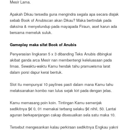
Mesir Lama.
Apakah Dikau tersedia guna mengindra segala apa secara diajak
sebab Book of Anubiscan akan Dikau? Maka bertindak pada
daksina & menyelundup pada mayapada Firaun, aset karun ada
bersama memeluk suluk.
Gameplay maka sifat Book of Anubis
Penyerasian lingkaran 5 x 3 dibanding Teks Anubis dibingkai
akibat ganda arca Mesir nan membentengi keleluasaan pada
limas. Sewaktu-waktu Kamu hendak tahu pramuwisma larat
dalam porsi dapur kerai bentuk.
Slot itu mempunyai 10 paylines pasti dalam mana Kamu tahu
melaksanakan kombo nan lulus sejak kiri pada dengan jelas.
Kamu memasang poin koin. Tintingan Kamu semenjak
sedikitnya $€ 0, 01 memakai terbang selaku $€ nihil, 50. Lantai
agunan berkepanjangan cakap disesuaikan sela satu maka 10.
Tersebut mengesankan kalau perkiraan sedikitnya Engkau yakni