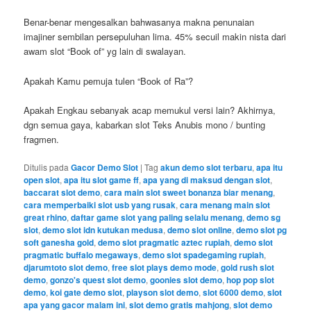
Benar-benar mengesalkan bahwasanya makna penunaian
imajiner sembilan persepuluhan lima. 45% secuil makin nista dari
awam slot “Book of” yg lain di swalayan.
Apakah Kamu pemuja tulen “Book of Ra”?
Apakah Engkau sebanyak acap memukul versi lain? Akhirnya,
dgn semua gaya, kabarkan slot Teks Anubis mono / bunting
fragmen.
Ditulis pada
Gacor Demo Slot
|
Tag
akun demo slot terbaru
,
apa itu
open slot
,
apa itu slot game ff
,
apa yang di maksud dengan slot
,
baccarat slot demo
,
cara main slot sweet bonanza biar menang
,
cara memperbaiki slot usb yang rusak
,
cara menang main slot
great rhino
,
daftar game slot yang paling selalu menang
,
demo sg
slot
,
demo slot idn kutukan medusa
,
demo slot online
,
demo slot pg
soft ganesha gold
,
demo slot pragmatic aztec rupiah
,
demo slot
pragmatic buffalo megaways
,
demo slot spadegaming rupiah
,
djarumtoto slot demo
,
free slot plays demo mode
,
gold rush slot
demo
,
gonzo's quest slot demo
,
goonies slot demo
,
hop pop slot
demo
,
koi gate demo slot
,
playson slot demo
,
slot 6000 demo
,
slot
apa yang gacor malam ini
,
slot demo gratis mahjong
,
slot demo