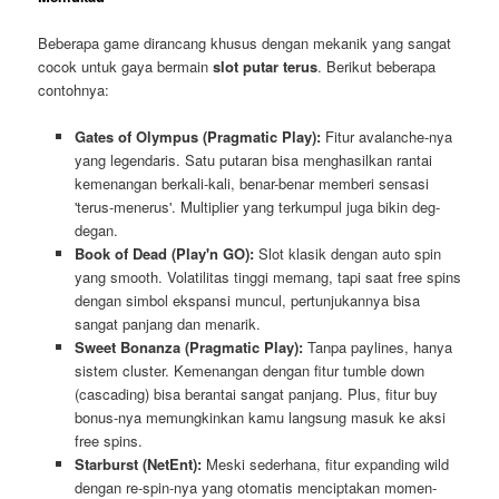
Beberapa game dirancang khusus dengan mekanik yang sangat
cocok untuk gaya bermain
slot putar terus
. Berikut beberapa
contohnya:
Gates of Olympus (Pragmatic Play):
Fitur avalanche-nya
yang legendaris. Satu putaran bisa menghasilkan rantai
kemenangan berkali-kali, benar-benar memberi sensasi
'terus-menerus'. Multiplier yang terkumpul juga bikin deg-
degan.
Book of Dead (Play'n GO):
Slot klasik dengan auto spin
yang smooth. Volatilitas tinggi memang, tapi saat free spins
dengan simbol ekspansi muncul, pertunjukannya bisa
sangat panjang dan menarik.
Sweet Bonanza (Pragmatic Play):
Tanpa paylines, hanya
sistem cluster. Kemenangan dengan fitur tumble down
(cascading) bisa berantai sangat panjang. Plus, fitur buy
bonus-nya memungkinkan kamu langsung masuk ke aksi
free spins.
Starburst (NetEnt):
Meski sederhana, fitur expanding wild
dengan re-spin-nya yang otomatis menciptakan momen-