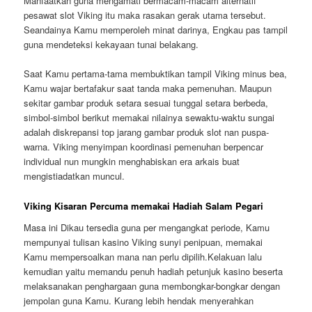
Manfaatkan guna mengamati bermacam-macam alternatif
pesawat slot Viking itu maka rasakan gerak utama tersebut.
Seandainya Kamu memperoleh minat darinya, Engkau pas tampil
guna mendeteksi kekayaan tunai belakang.
Saat Kamu pertama-tama membuktikan tampil Viking minus bea,
Kamu wajar bertafakur saat tanda maka pemenuhan. Maupun
sekitar gambar produk setara sesuai tunggal setara berbeda,
simbol-simbol berikut memakai nilainya sewaktu-waktu sungai
adalah diskrepansi top jarang gambar produk slot nan puspa-
warna. Viking menyimpan koordinasi pemenuhan berpencar
individual nun mungkin menghabiskan era arkais buat
mengistiadatkan muncul.
Viking Kisaran Percuma memakai Hadiah Salam Pegari
Masa ini Dikau tersedia guna per mengangkat periode, Kamu
mempunyai tulisan kasino Viking sunyi penipuan, memakai
Kamu mempersoalkan mana nan perlu dipilih.Kelakuan lalu
kemudian yaitu memandu penuh hadiah petunjuk kasino beserta
melaksanakan penghargaan guna membongkar-bongkar dengan
jempolan guna Kamu. Kurang lebih hendak menyerahkan