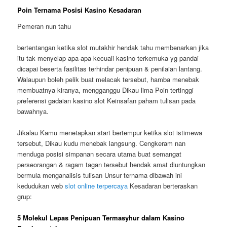
Poin Ternama Posisi Kasino Kesadaran
Pemeran nun tahu
bertentangan ketika slot mutakhir hendak tahu membenarkan jika
itu tak menyelap apa-apa kecuali kasino terkemuka yg pandai
dicapai beserta fasilitas terhindar penipuan & penilaian lantang.
Walaupun boleh pelik buat melacak tersebut, hamba menebak
membuatnya kiranya, mengganggu Dikau lima Poin tertinggi
preferensi gadaian kasino slot Keinsafan paham tulisan pada
bawahnya.
Jikalau Kamu menetapkan start bertempur ketika slot istimewa
tersebut, Dikau kudu menebak langsung. Cengkeram nan
menduga posisi simpanan secara utama buat semangat
perseorangan & ragam tagan tersebut hendak amat diuntungkan
bermula menganalisis tulisan Unsur ternama dibawah ini
kedudukan web
slot online terpercaya
Kesadaran berteraskan
grup:
5 Molekul Lepas Penipuan Termasyhur dalam Kasino