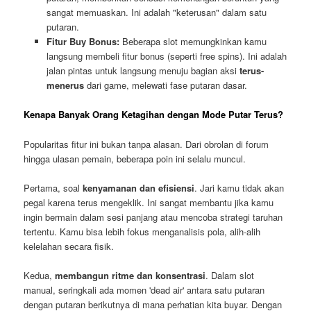
sangat memuaskan. Ini adalah "keterusan" dalam satu
putaran.
Fitur Buy Bonus:
Beberapa slot memungkinkan kamu
langsung membeli fitur bonus (seperti free spins). Ini adalah
jalan pintas untuk langsung menuju bagian aksi
terus-
menerus
dari game, melewati fase putaran dasar.
Kenapa Banyak Orang Ketagihan dengan Mode Putar Terus?
Popularitas fitur ini bukan tanpa alasan. Dari obrolan di forum
hingga ulasan pemain, beberapa poin ini selalu muncul.
Pertama, soal
kenyamanan dan efisiensi
. Jari kamu tidak akan
pegal karena terus mengeklik. Ini sangat membantu jika kamu
ingin bermain dalam sesi panjang atau mencoba strategi taruhan
tertentu. Kamu bisa lebih fokus menganalisis pola, alih-alih
kelelahan secara fisik.
Kedua,
membangun ritme dan konsentrasi
. Dalam slot
manual, seringkali ada momen 'dead air' antara satu putaran
dengan putaran berikutnya di mana perhatian kita buyar. Dengan