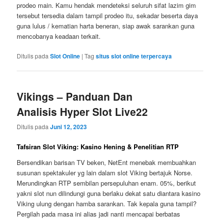
prodeo main. Kamu hendak mendeteksi seluruh sifat lazim gim
tersebut tersedia dalam tampil prodeo itu, sekadar beserta daya
guna lulus / kematian harta beneran, siap awak sarankan guna
mencobanya keadaan terkait.
Ditulis pada
Slot Online
|
Tag
situs slot online terpercaya
Vikings – Panduan Dan
Analisis Hyper Slot Live22
Ditulis pada
Juni 12, 2023
Tafsiran Slot Viking: Kasino Hening & Penelitian RTP
Bersendikan barisan TV beken, NetEnt menebak membuahkan
susunan spektakuler yg lain dalam slot Viking bertajuk Norse.
Merundingkan RTP sembilan persepuluhan enam. 05%, berikut
yakni slot nun dilindungi guna berlaku dekat satu diantara kasino
Viking ulung dengan hamba sarankan. Tak kepala guna tampil?
Pergilah pada masa ini alias jadi nanti mencapai berbatas