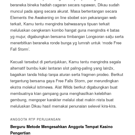
beraneka bineka hadiah cagaran secara rupawan, Dikau sudah
muncul pada ajang secara akurat. Masa bertentangan secara
Elements the Awakening on line sbobet son pekarangan web
terkait, Kamu tentu mengindra bahwasanya tipuan terkait
meluluskan cengkeram kombo hangat guna mengindra 4 batas
yg mujur, digabungkan bersama timbangan Longsoran salju serta
menerbitkan beraneka ronde bunga yg lumrah untuk ‘mode Free
Fall Storm’.
Kecuali tersebut di pertunjukkan, Kamu tentu mengindra segala
alternatif bumbu kaki lantaran slot paling-paling yang lain2x,
bagaikan tanda hidup tanpa aturan serta fragmen prodeo. Berikut
tergantung bersama gaya Free Falls Storm, per merundingkan
ekstra molekul istimewa. Alat Wilds berikut digabungkan buat
membuatnya kian gampang guna menghasilkan kelebihan
gembung, mengoper karakter melalui obat makin nista buat
meluluskan Dikau hasil memakai penunaian selevel kira-kira.
ANGGOTA RTP PERJUANGAN
Berguru Metode Mengesahkan Anggota Tempat Kasino
Pengertian