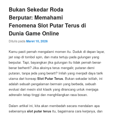
Bukan Sekedar Roda
Berputar: Memahami
Fenomena Slot Putar Terus di
Dunia Game Online
Ditulis pada
Maret 10, 2026
Kamu pasti pernah mengalami momen itu. Duduk di depan layar,
jari siap di tombol spin, dan mata tertuju pada gulungan yang
berputar. Tapi, bayangkan jika gulungan itu tidak pernah benar-
benar berhenti? Jika aksinya terus mengalir, putaran demi
putaran, tanpa jeda yang berarti? Inilah yang menjadi daya tarik
utama dari konsep
Slot Putar Terus
. Bukan sekadar istilah, ini
adalah sebuah pengalaman bermain yang berbeda, sebuah
evolusi dari mesin slot klasik yang dirancang untuk menjaga
adrenalin tetap tinggi dan menghilangkan rasa bosan.
Dalam artikel ini, kita akan membedah secara mendalam apa
sebenarnya
slot putar terus
itu, bagaimana cara kerjanya, dan