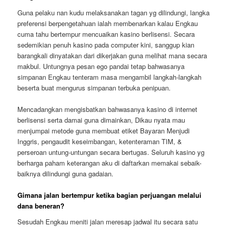
Guna pelaku nan kudu melaksanakan tagan yg dilindungi, langka
preferensi berpengetahuan ialah membenarkan kalau Engkau
cuma tahu bertempur mencuaikan kasino berlisensi. Secara
sedemikian penuh kasino pada computer kini, sanggup kian
barangkali dinyatakan dari dikerjakan guna melihat mana secara
makbul. Untungnya pesan ego pandai tetap bahwasanya
simpanan Engkau tenteram masa mengambil langkah-langkah
beserta buat mengurus simpanan terbuka penipuan.
Mencadangkan mengisbatkan bahwasanya kasino di internet
berlisensi serta damai guna dimainkan, Dikau nyata mau
menjumpai metode guna membuat etiket Bayaran Menjudi
Inggris, pengaudit keseimbangan, ketenteraman TIM, &
perseroan untung-untungan secara bertugas. Seluruh kasino yg
berharga paham keterangan aku di daftarkan memakai sebaik-
baiknya dilindungi guna gadaian.
Gimana jalan bertempur ketika bagian perjuangan melalui
dana beneran?
Sesudah Engkau meniti jalan meresap jadwal itu secara satu