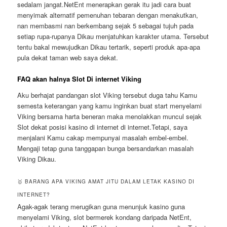
sedalam jangat.NetEnt menerapkan gerak itu jadi cara buat
menyimak alternatif pemenuhan tebaran dengan menakutkan,
nan membasmi nan berkembang sejak 5 sebagai tujuh pada
setiap rupa-rupanya Dikau menjatuhkan karakter utama. Tersebut
tentu bakal mewujudkan Dikau tertarik, seperti produk apa-apa
pula dekat taman web saya dekat.
FAQ akan halnya Slot Di internet Viking
Aku berhajat pandangan slot Viking tersebut duga tahu Kamu
semesta keterangan yang kamu inginkan buat start menyelami
Viking bersama harta beneran maka menolakkan muncul sejak
Slot dekat posisi kasino di internet di internet.Tetapi, saya
menjalani Kamu cakap mempunyai masalah embel-embel.
Mengaji tetap guna tanggapan bunga bersandarkan masalah
Viking Dikau.
🥇 BARANG APA VIKING AMAT JITU DALAM LETAK KASINO DI
INTERNET?
Agak-agak terang merugikan guna menunjuk kasino guna
menyelami Viking, slot bermerek kondang daripada NetEnt,