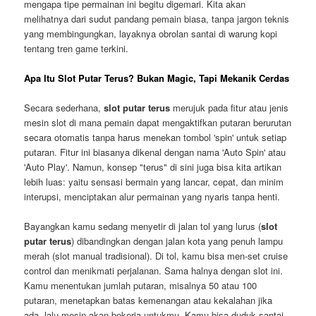
mengapa tipe permainan ini begitu digemari. Kita akan
melihatnya dari sudut pandang pemain biasa, tanpa jargon teknis
yang membingungkan, layaknya obrolan santai di warung kopi
tentang tren game terkini.
Apa Itu Slot Putar Terus? Bukan Magic, Tapi Mekanik Cerdas
Secara sederhana,
slot putar terus
merujuk pada fitur atau jenis
mesin slot di mana pemain dapat mengaktifkan putaran berurutan
secara otomatis tanpa harus menekan tombol 'spin' untuk setiap
putaran. Fitur ini biasanya dikenal dengan nama 'Auto Spin' atau
'Auto Play'. Namun, konsep "terus" di sini juga bisa kita artikan
lebih luas: yaitu sensasi bermain yang lancar, cepat, dan minim
interupsi, menciptakan alur permainan yang nyaris tanpa henti.
Bayangkan kamu sedang menyetir di jalan tol yang lurus (
slot
putar terus
) dibandingkan dengan jalan kota yang penuh lampu
merah (slot manual tradisional). Di tol, kamu bisa men-set cruise
control dan menikmati perjalanan. Sama halnya dengan slot ini.
Kamu menentukan jumlah putaran, misalnya 50 atau 100
putaran, menetapkan batas kemenangan atau kekalahan jika
ada, lalu mesin akan bekerja untukmu. Kamu bisa duduk santai,