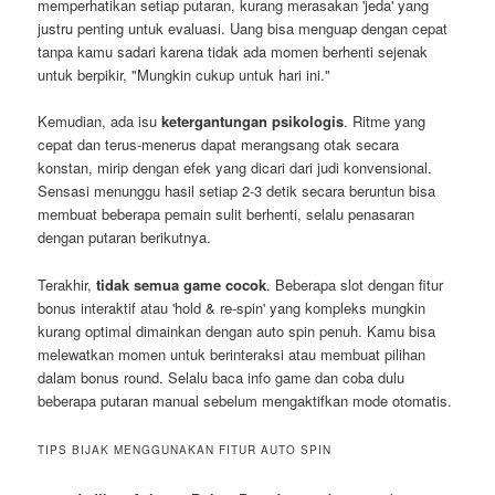
memperhatikan setiap putaran, kurang merasakan 'jeda' yang
justru penting untuk evaluasi. Uang bisa menguap dengan cepat
tanpa kamu sadari karena tidak ada momen berhenti sejenak
untuk berpikir, "Mungkin cukup untuk hari ini."
Kemudian, ada isu
ketergantungan psikologis
. Ritme yang
cepat dan terus-menerus dapat merangsang otak secara
konstan, mirip dengan efek yang dicari dari judi konvensional.
Sensasi menunggu hasil setiap 2-3 detik secara beruntun bisa
membuat beberapa pemain sulit berhenti, selalu penasaran
dengan putaran berikutnya.
Terakhir,
tidak semua game cocok
. Beberapa slot dengan fitur
bonus interaktif atau 'hold & re-spin' yang kompleks mungkin
kurang optimal dimainkan dengan auto spin penuh. Kamu bisa
melewatkan momen untuk berinteraksi atau membuat pilihan
dalam bonus round. Selalu baca info game dan coba dulu
beberapa putaran manual sebelum mengaktifkan mode otomatis.
TIPS BIJAK MENGGUNAKAN FITUR AUTO SPIN