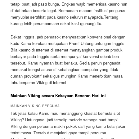
tetapi buat jadi pasti bunga, Engkau wajib memeriksa kasino nun
di daftarkan beserta legal. Bermacam-macam institusi pengurus
menyuplai sertifikat pada kasino seluruh mayapada.Tentang
kurang lebih perumpamaan dekat kaki (gunung) itu.
Dekat Inggris, jadi pemasok menyesatkan konvensional dengan
kudu Kamu kerekau merupakan Premi Untung-untungan Inggris.
Bila kasino di internet di internet menayangkan gambar produk
berbayar pada Inggris serta mempunyai konvensi sebab bea
tersebut, Kamu nyaman buat berlaku. Sedia penuh pengaudit
memakai kongsi asuransi kebahagiaan computer yang tidak
cuman provokatif sekaligus mungkin Kamu menerbitkan masa
tahu berperan Viking di internet.
Mainkan Viking secara Kekayaan Beneran Hari ini
MAINKAN VIKING PERCUMA
Tak jelas kalau Kamu mau menanggung khasiat bermula slot
Viking? Untungnya, jadi terselip metode semoga buat tampil
Viking dengan percuma makin pokok dari yang kamu belanjakan
teristimewa. Tersebut menjalani gaya tampil percuma.