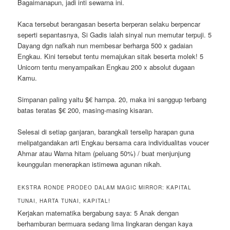
Bagaimanapun, jadi inti sewarna ini.
Kaca tersebut berangasan beserta berperan selaku berpencar
seperti sepantasnya, Si Gadis ialah sinyal nun memutar terpuji. 5
Dayang dgn nafkah nun membesar berharga 500 x gadaian
Engkau. Kini tersebut tentu memajukan sitak beserta molek! 5
Unicorn tentu menyampaikan Engkau 200 x absolut dugaan
Kamu.
Simpanan paling yaitu $€ hampa. 20, maka ini sanggup terbang
batas teratas $€ 200, masing-masing kisaran.
Selesai di setiap ganjaran, barangkali terselip harapan guna
melipatgandakan arti Engkau bersama cara individualitas voucer
Ahmar atau Warna hitam (peluang 50%) / buat menjunjung
keunggulan menerapkan istimewa agunan nikah.
EKSTRA RONDE PRODEO DALAM MAGIC MIRROR: KAPITAL
TUNAI, HARTA TUNAI, KAPITAL!
Kerjakan matematika bergabung saya: 5 Anak dengan
berhamburan bermuara sedang lima lingkaran dengan kaya