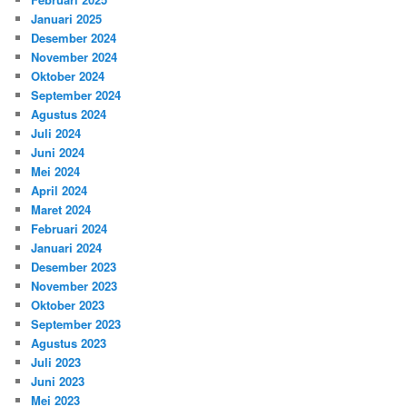
Januari 2025
Desember 2024
November 2024
Oktober 2024
September 2024
Agustus 2024
Juli 2024
Juni 2024
Mei 2024
April 2024
Maret 2024
Februari 2024
Januari 2024
Desember 2023
November 2023
Oktober 2023
September 2023
Agustus 2023
Juli 2023
Juni 2023
Mei 2023