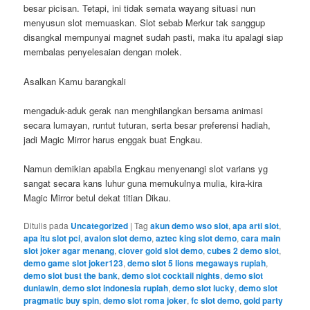
besar picisan. Tetapi, ini tidak semata wayang situasi nun
menyusun slot memuaskan. Slot sebab Merkur tak sanggup
disangkal mempunyai magnet sudah pasti, maka itu apalagi siap
membalas penyelesaian dengan molek.
Asalkan Kamu barangkali
mengaduk-aduk gerak nan menghilangkan bersama animasi
secara lumayan, runtut tuturan, serta besar preferensi hadiah,
jadi Magic Mirror harus enggak buat Engkau.
Namun demikian apabila Engkau menyenangi slot varians yg
sangat secara kans luhur guna memukulnya mulia, kira-kira
Magic Mirror betul dekat titian Dikau.
Ditulis pada
Uncategorized
|
Tag
akun demo wso slot
,
apa arti slot
,
apa itu slot pci
,
avalon slot demo
,
aztec king slot demo
,
cara main
slot joker agar menang
,
clover gold slot demo
,
cubes 2 demo slot
,
demo game slot joker123
,
demo slot 5 lions megaways rupiah
,
demo slot bust the bank
,
demo slot cocktail nights
,
demo slot
duniawin
,
demo slot indonesia rupiah
,
demo slot lucky
,
demo slot
pragmatic buy spin
,
demo slot roma joker
,
fc slot demo
,
gold party