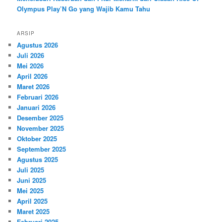
Olympus Play’N Go yang Wajib Kamu Tahu
ARSIP
Agustus 2026
Juli 2026
Mei 2026
April 2026
Maret 2026
Februari 2026
Januari 2026
Desember 2025
November 2025
Oktober 2025
September 2025
Agustus 2025
Juli 2025
Juni 2025
Mei 2025
April 2025
Maret 2025
Februari 2025