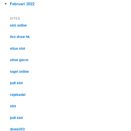
Februari 2022
SITES
slot online
live draw hk
situs slot
situs gacor
togel online
judi slot
rajakadal
slot
judi slot
dewa303