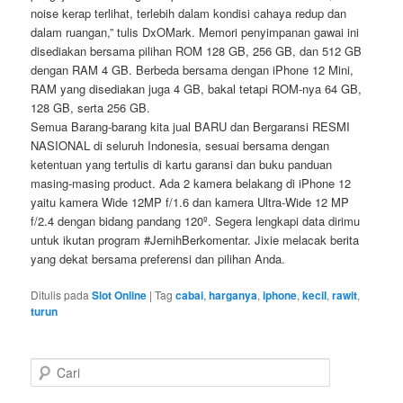
noise kerap terlihat, terlebih dalam kondisi cahaya redup dan
dalam ruangan,” tulis DxOMark. Memori penyimpanan gawai ini
disediakan bersama pilihan ROM 128 GB, 256 GB, dan 512 GB
dengan RAM 4 GB. Berbeda bersama dengan iPhone 12 Mini,
RAM yang disediakan juga 4 GB, bakal tetapi ROM-nya 64 GB,
128 GB, serta 256 GB.
Semua Barang-barang kita jual BARU dan Bergaransi RESMI
NASIONAL di seluruh Indonesia, sesuai bersama dengan
ketentuan yang tertulis di kartu garansi dan buku panduan
masing-masing product. Ada 2 kamera belakang di iPhone 12
yaitu kamera Wide 12MP f/1.6 dan kamera Ultra-Wide 12 MP
f/2.4 dengan bidang pandang 120º. Segera lengkapi data dirimu
untuk ikutan program #JernihBerkomentar. Jixie melacak berita
yang dekat bersama preferensi dan pilihan Anda.
Ditulis pada
Slot Online
|
Tag
cabai
,
harganya
,
iphone
,
kecil
,
rawit
,
turun
C
a
r