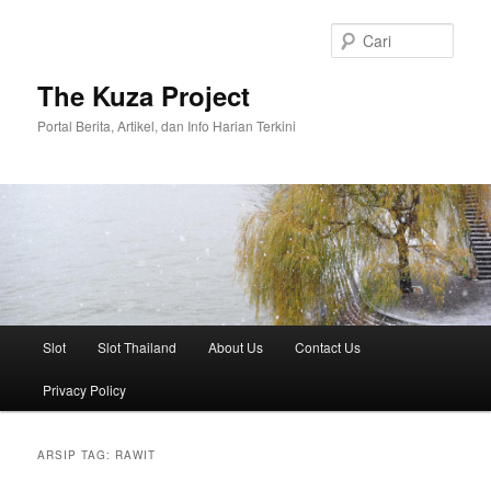
Langsung
Langsung
ke
ke
Cari
konten
konten
utama
sekunder
The Kuza Project
Portal Berita, Artikel, dan Info Harian Terkini
Menu
Slot
Slot Thailand
About Us
Contact Us
utama
Privacy Policy
ARSIP TAG:
RAWIT